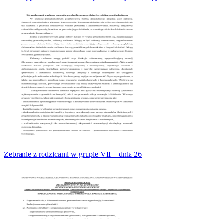
Zebranie z rodzicami w grupie VII – dnia 26