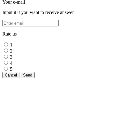
Your e-mail
Input it if you want to receive answer
Rate us
1
2
3
4
5
Cancel
Send