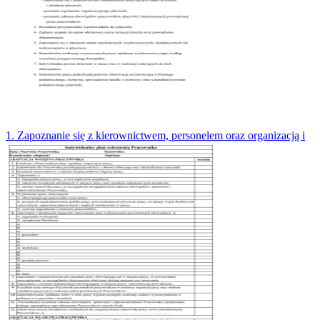
1. Zapoznanie się z kierownictwem, personelem oraz organizacją i