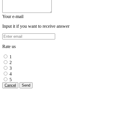
Your e-mail
Input it if you want to receive answer
Rate us
1
2
3
4
5
Cancel
Send