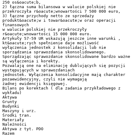
250 os&oacute;b,
2) łączna suma bilansowa w walucie polskiej nie
przekroczyła r&oacute;wnowartości 7 500 000 euro,
3) łączne przychody netto ze sprzedaży
produkt&oacute;w i towar&oacute;w oraz operacji
finansowych
w walucie polskiej nie przekroczyły
r&oacute;wnowartości 15 000 000 euro.
Artykuły 57-59 UR wskazują jeszcze inne warunki ,
kt&oacute;rych spełnienie daje możliwość
wyłączenia jednostek z konsolidacji lub nie
sporządzania sprawozdania skonsolidowanego.
Sporządzając sprawozdanie skonsolidowane bardzo ważne
są wyłączenia i korekty.
Pozwalają one na eliminację dublujących się pozycji
występujących w sprawozdaniach
jednostek. Wyłączenia konsolidacyjne mają charakter
pozaewidencyjny, czyli nie wymagają
żadnej ewidencji księgowej.
Bilans po korektach ( dla zadania przykładowego z
wykładu)
Aktywa
Grunty
Budynki
Maszyny i urz.
Środki tran.
Materiały
Należności
Aktywa z tyt. PDO
Razem