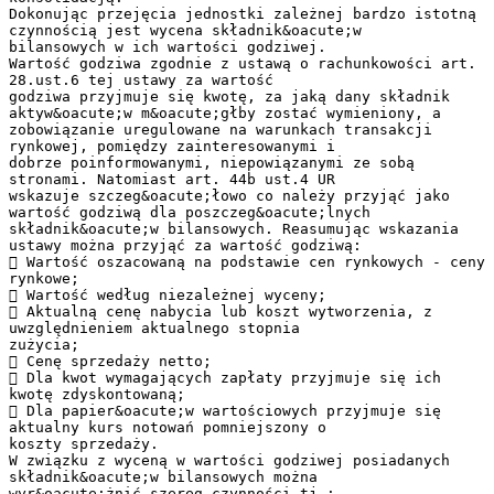
Dokonując przejęcia jednostki zależnej bardzo istotną
czynnością jest wycena składnik&oacute;w
bilansowych w ich wartości godziwej.
Wartość godziwa zgodnie z ustawą o rachunkowości art.
28.ust.6 tej ustawy za wartość
godziwa przyjmuje się kwotę, za jaką dany składnik
aktyw&oacute;w m&oacute;głby zostać wymieniony, a
zobowiązanie uregulowane na warunkach transakcji
rynkowej, pomiędzy zainteresowanymi i
dobrze poinformowanymi, niepowiązanymi ze sobą
stronami. Natomiast art. 44b ust.4 UR
wskazuje szczeg&oacute;łowo co należy przyjąć jako
wartość godziwą dla poszczeg&oacute;lnych
składnik&oacute;w bilansowych. Reasumując wskazania
ustawy można przyjąć za wartość godziwą:
 Wartość oszacowaną na podstawie cen rynkowych - ceny
rynkowe;
 Wartość według niezależnej wyceny;
 Aktualną cenę nabycia lub koszt wytworzenia, z
uwzględnieniem aktualnego stopnia
zużycia;
 Cenę sprzedaży netto;
 Dla kwot wymagających zapłaty przyjmuje się ich
kwotę zdyskontowaną;
 Dla papier&oacute;w wartościowych przyjmuje się
aktualny kurs notowań pomniejszony o
koszty sprzedaży.
W związku z wyceną w wartości godziwej posiadanych
składnik&oacute;w bilansowych można
wyr&oacute;żnić szereg czynności tj.;