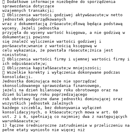
 Dodatkowe informacje niezbędne do sporządzenia
sprawozdania dotyczące
wzajemnych transakcji;
 Obliczenia wartości godziwej aktyw&oacute;w netto
jednostek podporządkowanych
wraz z dokumentacją źr&oacute;dłową będąca podstawą
wyceny. Jeżeli jednostka
przyjęła do wyceny wartość księgowa, a nie godziwą w
dokumentacji powinno
się znaleźć wyliczenie wartości godziwej i
por&oacute;wnanie z wartością księgową w
celu wykazania, że powstała r&oacute;żnica jest
nieistotna;
 Obliczenia wartości firmy i ujemnej wartości firmy i
ich odpis&oacute;w;
 Obliczenia kapitał&oacute;w mniejszości;
 Wszelkie korekty i wyłączenia dokonywane podczas
konsolidacji.
Jednostka dominująca może nie sporządzać
skonsolidowanego sprawozdania finansowego,
jeżeli na dzień bilansowy roku obrotowego oraz na
dzień bilansowy roku poprzedzającego
rok obrotowy łączne dane jednostki dominującej oraz
wszystkich jednostek zależnych
każdego szczebla, bez dokonywania wyłączeń
konsolidacyjnych, o kt&oacute;rych mowa w art. 60
ust. 2 i 6, spełniają co najmniej dwa z następujących
warunk&oacute;w:
1) łączne średnioroczne zatrudnienie w przeliczeniu na
pełne etaty wyniosło nie więcej niż