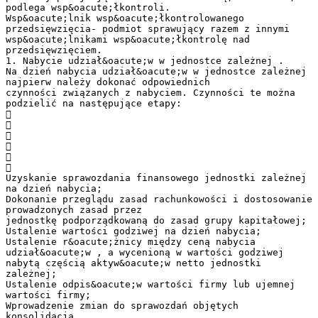
podlega wsp&oacute;łkontroli.
Wsp&oacute;lnik wsp&oacute;łkontrolowanego
przedsięwzięcia- podmiot sprawujący razem z innymi
wsp&oacute;lnikami wsp&oacute;łkontrolę nad
przedsięwzięciem.
1. Nabycie udział&oacute;w w jednostce zależnej .
Na dzień nabycia udział&oacute;w w jednostce zależnej
najpierw należy dokonać odpowiednich
czynności związanych z nabyciem. Czynności te można
podzielić na następujące etapy:






Uzyskanie sprawozdania finansowego jednostki zależnej
na dzień nabycia;
Dokonanie przeglądu zasad rachunkowości i dostosowanie
prowadzonych zasad przez
jednostkę podporządkowaną do zasad grupy kapitałowej;
Ustalenie wartości godziwej na dzień nabycia;
Ustalenie r&oacute;żnicy między ceną nabycia
udział&oacute;w , a wycenioną w wartości godziwej
nabytą częścią aktyw&oacute;w netto jednostki
zależnej;
Ustalenie odpis&oacute;w wartości firmy lub ujemnej
wartości firmy;
Wprowadzenie zmian do sprawozdań objętych
konsolidacją.