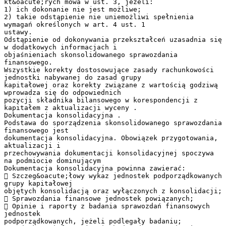
kt&oacute;rych mowa w ust. 3, jeżeli:
1) ich dokonanie nie jest możliwe;
2) takie odstąpienie nie uniemożliwi spełnienia
wymagań określonych w art. 4 ust. 1
ustawy.
Odstąpienie od dokonywania przekształceń uzasadnia się
w dodatkowych informacjach i
objaśnieniach skonsolidowanego sprawozdania
finansowego.
Wszystkie korekty dostosowujące zasady rachunkowości
jednostki nabywanej do zasad grupy
kapitałowej oraz korekty związane z wartością godziwą
wprowadza się do odpowiednich
pozycji składnika bilansowego w korespondencji z
kapitałem z aktualizacji wyceny .
Dokumentacja konsolidacyjna .
Podstawa do sporządzenia skonsolidowanego sprawozdania
finansowego jest
dokumentacja konsolidacyjna. Obowiązek przygotowania,
aktualizacji i
przechowywania dokumentacji konsolidacyjnej spoczywa
na podmiocie dominującym
Dokumentacja konsolidacyjna powinna zawierać:
 Szczeg&oacute;łowy wykaz jednostek podporządkowanych
grupy kapitałowej
objętych konsolidacją oraz wyłączonych z konsolidacji;
 Sprawozdania finansowe jednostek powiązanych;
 Opinie i raporty z badania sprawozdań finansowych
jednostek
podporządkowanych, jeżeli podlegały badaniu;