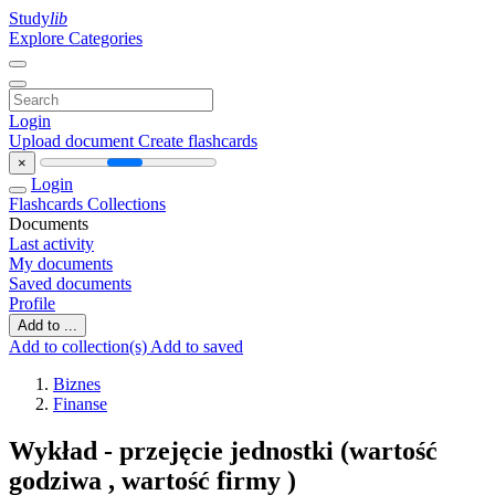
Study
lib
Explore Categories
Login
Upload document
Create flashcards
×
Login
Flashcards
Collections
Documents
Last activity
My documents
Saved documents
Profile
Add to ...
Add to collection(s)
Add to saved
Biznes
Finanse
Wykład - przejęcie jednostki (wartość
godziwa , wartość firmy )