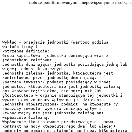
Wykład - przejęcie jednostki (wartość godziwa ,
wartość firmy )
Potrzebne definicje:
Grupa kapitałowa- jednostka dominująca wraz z
jednostkami zależnymi.
Jednostka dominująca- jednostka posiadająca jedną lub
więcej jednostek zależnych.
Jednostka zależna- jednostka, kt&oacute;ra jest
kontrolowana przez jednostkę dominującą.
Znaczący inwestor- podmiot posiadający w innej
jednostce, kt&oacute;ra nie jest jednostką zależną
ani wsp&oacute;łzależną, nie mniej niż 20%
głos&oacute;w w organie stanowiącym tej jednostki i
wywierający znaczący wpływ na jej działania.
Jednostka stowarzyszona- podmiot, na kt&oacute;ry
znaczący inwestor wywiera znaczący wpływ i
kt&oacute;ry nie jest jednostka zależną ani
wsp&oacute;łzależną.
Wsp&oacute;łkontrolowane przedsięwzięcie- umowa,
kontrakt na mocy kt&oacute;rego dwa( lub więcej)
podmioty podejmują działalność handlową, kt&oacute;ra