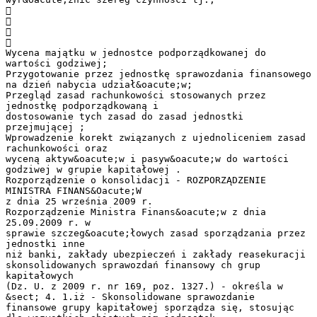




Wycena majątku w jednostce podporządkowanej do
wartości godziwej;
Przygotowanie przez jednostkę sprawozdania finansowego
na dzień nabycia udział&oacute;w;
Przegląd zasad rachunkowości stosowanych przez
jednostkę podporządkowaną i
dostosowanie tych zasad do zasad jednostki
przejmującej ;
Wprowadzenie korekt związanych z ujednoliceniem zasad
rachunkowości oraz
wyceną aktyw&oacute;w i pasyw&oacute;w do wartości
godziwej w grupie kapitałowej .
Rozporządzenie o konsolidacji - ROZPORZĄDZENIE
MINISTRA FINANS&Oacute;W
z dnia 25 września 2009 r.
Rozporządzenie Ministra Finans&oacute;w z dnia
25.09.2009 r. w
sprawie szczeg&oacute;łowych zasad sporządzania przez
jednostki inne
niż banki, zakłady ubezpieczeń i zakłady reasekuracji
skonsolidowanych sprawozdań finansowy ch grup
kapitałowych
(Dz. U. z 2009 r. nr 169, poz. 1327.) - określa w
&sect; 4. 1.iż - Skonsolidowane sprawozdanie
finansowe grupy kapitałowej sporządza się, stosując