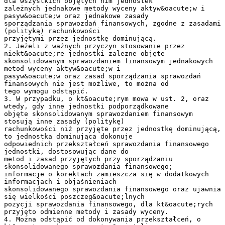
dla wszystkich objętych nim jednostek
zależnych jednakowe metody wyceny aktyw&oacute;w i
pasyw&oacute;w oraz jednakowe zasady
sporządzania sprawozdań finansowych, zgodne z zasadami
(polityką) rachunkowości
przyjętymi przez jednostkę dominującą.
2. Jeżeli z ważnych przyczyn stosowanie przez
niekt&oacute;re jednostki zależne objęte
skonsolidowanym sprawozdaniem finansowym jednakowych
metod wyceny aktyw&oacute;w i
pasyw&oacute;w oraz zasad sporządzania sprawozdań
finansowych nie jest możliwe, to można od
tego wymogu odstąpić.
3. W przypadku, o kt&oacute;rym mowa w ust. 2, oraz
wtedy, gdy inne jednostki podporządkowane
objęte skonsolidowanym sprawozdaniem finansowym
stosują inne zasady (politykę)
rachunkowości niż przyjęte przez jednostkę dominującą,
to jednostka dominująca dokonuje
odpowiednich przekształceń sprawozdania finansowego
jednostki, dostosowując dane do
metod i zasad przyjętych przy sporządzaniu
skonsolidowanego sprawozdania finansowego;
informacje o korektach zamieszcza się w dodatkowych
informacjach i objaśnieniach
skonsolidowanego sprawozdania finansowego oraz ujawnia
się wielkości poszczeg&oacute;lnych
pozycji sprawozdania finansowego, dla kt&oacute;rych
przyjęto odmienne metody i zasady wyceny.
4. Można odstąpić od dokonywania przekształceń, o