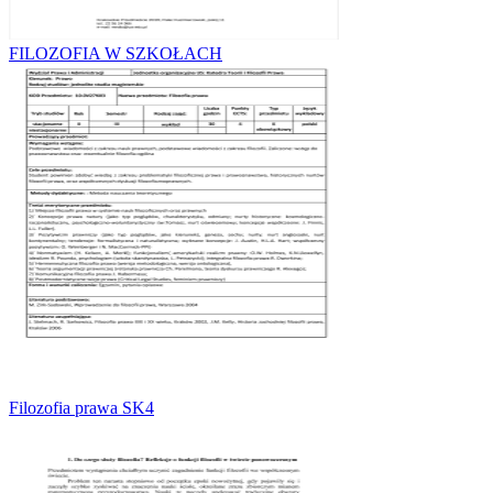
FILOZOFIA W SZKOŁACH
Filozofia prawa SK4