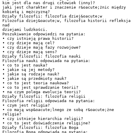
kim jest dla nas drugi człowiek (inny)?
jaki jest charakter i znaczenie r&oacute;żnic między
kobietą i mężczyzną?
Działy filozofii: filozofia dziej&oacute;w
Filozofia dziej&oacute;w, filozofia historii refleksja
nad
dziejami ludzkości.
Poszukiwanie odpowiedzi na pytania:
• czy istnieją prawa historii?
• czy dzieje mają cel?
• czy dzieje mają fazy rozwojowe?
• czy dzieje mają sens?
Działy filozofii: filozofia nauki
Filozofia nauki odpowiada na pytania:
• co to jest nauka?
• jakie są jej metody?
• jakie są rodzaje nauk?
• jakie są przedmioty nauk?
• co to jest teoria naukowa?
• co to jest sprawdzanie teorii?
• na czym polega ewolucja teorii?
Działy filozofii: filozofia religii
Filozofia religii odpowiada na pytania:
• czym jest religia?
• co mają wsp&oacute;lnego ze sobą r&oacute;żne
religie?
• czy istnieje hierarchia religii?
• co to jest doświadczenie religijne?
Działy filozofii: filozofia Boga
Filozofia Boga odpowiada na pytania: