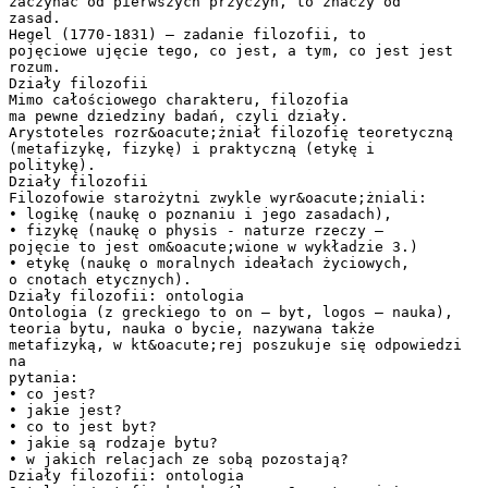
zaczynać od pierwszych przyczyn, to znaczy od
zasad.
Hegel (1770-1831) – zadanie filozofii, to
pojęciowe ujęcie tego, co jest, a tym, co jest jest
rozum.
Działy filozofii
Mimo całościowego charakteru, filozofia
ma pewne dziedziny badań, czyli działy.
Arystoteles rozr&oacute;żniał filozofię teoretyczną
(metafizykę, fizykę) i praktyczną (etykę i
politykę).
Działy filozofii
Filozofowie starożytni zwykle wyr&oacute;żniali:
• logikę (naukę o poznaniu i jego zasadach),
• fizykę (naukę o physis - naturze rzeczy –
pojęcie to jest om&oacute;wione w wykładzie 3.)
• etykę (naukę o moralnych ideałach życiowych,
o cnotach etycznych).
Działy filozofii: ontologia
Ontologia (z greckiego to on – byt, logos – nauka),
teoria bytu, nauka o bycie, nazywana także
metafizyką, w kt&oacute;rej poszukuje się odpowiedzi
na
pytania:
• co jest?
• jakie jest?
• co to jest byt?
• jakie są rodzaje bytu?
• w jakich relacjach ze sobą pozostają?
Działy filozofii: ontologia