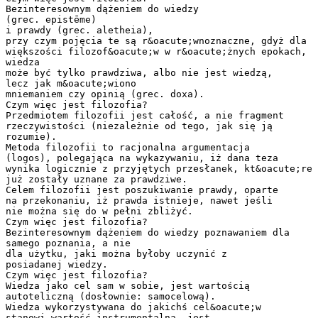
Bezinteresownym dążeniem do wiedzy
(grec. epistēme)
i prawdy (grec. aletheia),
przy czym pojęcia te są r&oacute;wnoznaczne, gdyż dla
większości filozof&oacute;w w r&oacute;żnych epokach,
wiedza
może być tylko prawdziwa, albo nie jest wiedzą,
lecz jak m&oacute;wiono
mniemaniem czy opinią (grec. doxa).
Czym więc jest filozofia?
Przedmiotem filozofii jest całość, a nie fragment
rzeczywistości (niezależnie od tego, jak się ją
rozumie).
Metoda filozofii to racjonalna argumentacja
(logos), polegająca na wykazywaniu, iż dana teza
wynika logicznie z przyjętych przesłanek, kt&oacute;re
już zostały uznane za prawdziwe.
Celem filozofii jest poszukiwanie prawdy, oparte
na przekonaniu, iż prawda istnieje, nawet jeśli
nie można się do w pełni zbliżyć.
Czym więc jest filozofia?
Bezinteresownym dążeniem do wiedzy poznawaniem dla
samego poznania, a nie
dla użytku, jaki można byłoby uczynić z
posiadanej wiedzy.
Czym więc jest filozofia?
Wiedza jako cel sam w sobie, jest wartością
autoteliczną (dosłownie: samocelową).
Wiedza wykorzystywana do jakichś cel&oacute;w
stanowi wartość instrumentalną, jest