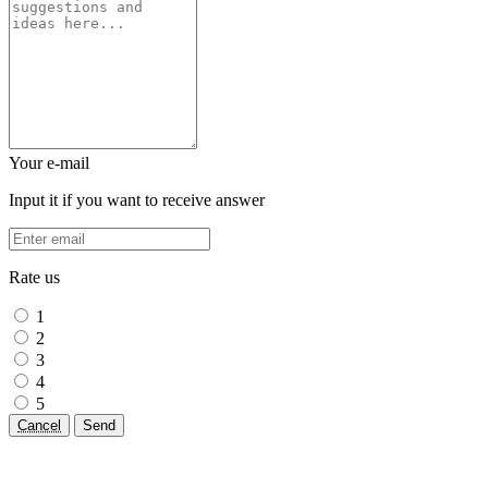
Your e-mail
Input it if you want to receive answer
Rate us
1
2
3
4
5
Cancel
Send