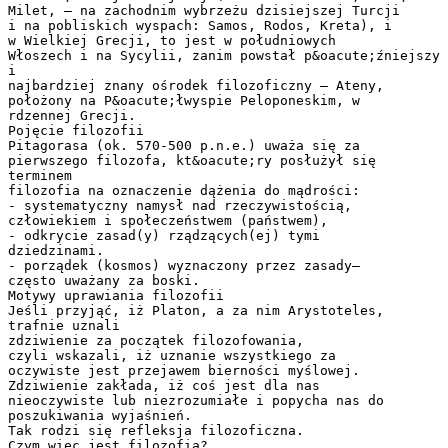
Milet, – na zachodnim wybrzeżu dzisiejszej Turcji
i na pobliskich wyspach: Samos, Rodos, Kreta), i
w Wielkiej Grecji, to jest w południowych
Włoszech i na Sycylii, zanim powstał p&oacute;źniejszy
i
najbardziej znany ośrodek filozoficzny – Ateny,
położony na P&oacute;łwyspie Peloponeskim, w
rdzennej Grecji.
Pojęcie filozofii
Pitagorasa (ok. 570-500 p.n.e.) uważa się za
pierwszego filozofa, kt&oacute;ry posłużył się
terminem
filozofia na oznaczenie dążenia do mądrości:
- systematyczny namysł nad rzeczywistością,
człowiekiem i społeczeństwem (państwem),
- odkrycie zasad(y) rządzących(ej) tymi
dziedzinami.
- porządek (kosmos) wyznaczony przez zasady–
często uważany za boski.
Motywy uprawiania filozofii
Jeśli przyjąć, iż Platon, a za nim Arystoteles,
trafnie uznali
zdziwienie za początek filozofowania,
czyli wskazali, iż uznanie wszystkiego za
oczywiste jest przejawem bierności myślowej.
Zdziwienie zakłada, iż coś jest dla nas
nieoczywiste lub niezrozumiałe i popycha nas do
poszukiwania wyjaśnień.
Tak rodzi się refleksja filozoficzna.
Czym więc jest filozofia?