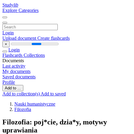
Study
lib
Explore Categories
Login
Upload document
Create flashcards
×
Login
Flashcards
Collections
Documents
Last activity
My documents
Saved documents
Profile
Add to ...
Add to collection(s)
Add to saved
Nauki humanistyczne
Filozofia
Filozofia: poj*cie, dzia*y, motywy
uprawiania