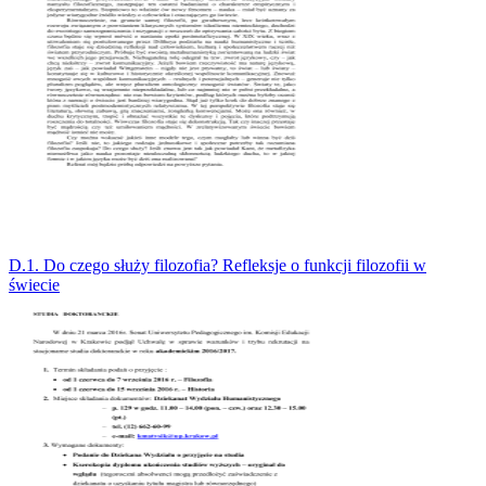
D.1. Do czego służy filozofia? Refleksje o funkcji filozofii w
świecie