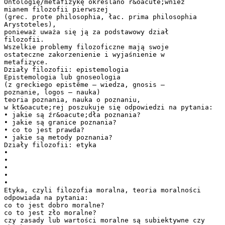
Ontologię/metafizykę określano r&oacute;wnież
mianem filozofii pierwszej
(grec. prote philosophia, łac. prima philosophia
Arystoteles),
ponieważ uważa się ją za podstawowy dział
filozofii.
Wszelkie problemy filozoficzne mają swoje
ostateczne zakorzenienie i wyjaśnienie w
metafizyce.
Działy filozofii: epistemologia
Epistemologia lub gnoseologia
(z greckiego epistēme – wiedza, gnosis –
poznanie, logos – nauka)
teoria poznania, nauka o poznaniu,
w kt&oacute;rej poszukuje się odpowiedzi na pytania:
• jakie są źr&oacute;dła poznania?
• jakie są granice poznania?
• co to jest prawda?
• jakie są metody poznania?
Działy filozofii: etyka
•
•
•
•
•
Etyka, czyli filozofia moralna, teoria moralności
odpowiada na pytania:
co to jest dobro moralne?
co to jest zło moralne?
czy zasady lub wartości moralne są subiektywne czy