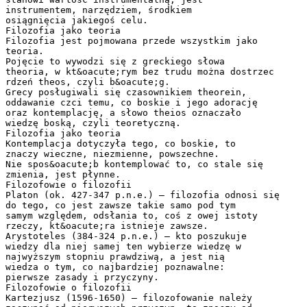
instrumentem, narzędziem, środkiem
osiągnięcia jakiegoś celu.
Filozofia jako teoria
Filozofia jest pojmowana przede wszystkim jako
teoria.
Pojęcie to wywodzi się z greckiego słowa
theoria, w kt&oacute;rym bez trudu można dostrzec
rdzeń theos, czyli b&oacute;g.
Grecy posługiwali się czasownikiem theorein,
oddawanie czci temu, co boskie i jego adorację
oraz kontemplację, a słowo theios oznaczało
wiedzę boską, czyli teoretyczną.
Filozofia jako teoria
Kontemplacja dotyczyła tego, co boskie, to
znaczy wieczne, niezmienne, powszechne.
Nie spos&oacute;b kontemplować to, co stale się
zmienia, jest płynne.
Filozofowie o filozofii
Platon (ok. 427-347 p.n.e.) – filozofia odnosi się
do tego, co jest zawsze takie samo pod tym
samym względem, odsłania to, coś z owej istoty
rzeczy, kt&oacute;ra istnieje zawsze.
Arystoteles (384-324 p.n.e.) – kto poszukuje
wiedzy dla niej samej ten wybierze wiedzę w
najwyższym stopniu prawdziwą, a jest nią
wiedza o tym, co najbardziej poznawalne:
pierwsze zasady i przyczyny.
Filozofowie o filozofii
Kartezjusz (1596-1650) – filozofowanie należy