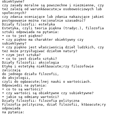
obiektywne?
czy zasady moralne są powszechne i niezmienne, czy
też zależą od warunk&oacute;w osobowościowych lub
społecznych?
czy zdania oceniające lub zdania nakazujące jakieś
postępowanie można racjonalnie uzasadnić?
Działy filozofii: estetyka
Estetyka, czyli teoria piękna (tradyc.), filozofia
sztuki odpowiada na pytania:
• co to jest piękno?
• czy piękno ma charakter obiektywny czy
subiektywny?
• czy piękno jest właściwością dzieł ludzkich, czy
też może przysługiwać dziełom natury?
• czym jest sztuka?
• co to jest dzieło sztuki?
Działy filozofii: aksjologia
Etykę i estetykę niekt&oacute;rzy filozofowie
zaliczają
do jednego działu filozofii,
do aksjologii,
czyli do og&oacute;lnej nauki o wartościach.
Odpowiedzi na pytania:
• co to są wartości?
• czy wartości są obiektywne czy subiektywne?
• jakie są odmiany wartości?
Działy filozofii: filozofia polityczna
Filozofia polityczna, dział filozofii, kt&oacute;ry
odpowiada
na pytania: