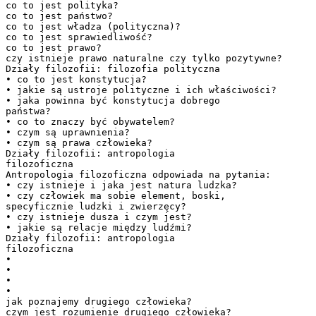
co to jest polityka?
co to jest państwo?
co to jest władza (polityczna)?
co to jest sprawiedliwość?
co to jest prawo?
czy istnieje prawo naturalne czy tylko pozytywne?
Działy filozofii: filozofia polityczna
• co to jest konstytucja?
• jakie są ustroje polityczne i ich właściwości?
• jaka powinna być konstytucja dobrego
państwa?
• co to znaczy być obywatelem?
• czym są uprawnienia?
• czym są prawa człowieka?
Działy filozofii: antropologia
filozoficzna
Antropologia filozoficzna odpowiada na pytania:
• czy istnieje i jaka jest natura ludzka?
• czy człowiek ma sobie element, boski,
specyficznie ludzki i zwierzęcy?
• czy istnieje dusza i czym jest?
• jakie są relacje między ludźmi?
Działy filozofii: antropologia
filozoficzna
•
•
•
•
jak poznajemy drugiego człowieka?
czym jest rozumienie drugiego człowieka?