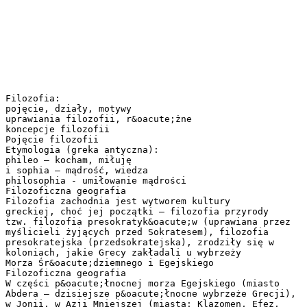
Filozofia:
pojęcie, działy, motywy
uprawiania filozofii, r&oacute;żne
koncepcje filozofii
Pojęcie filozofii
Etymologia (greka antyczna):
phileo – kocham, miłuję
i sophia – mądrość, wiedza
philosophia - umiłowanie mądrości
Filozoficzna geografia
Filozofia zachodnia jest wytworem kultury
greckiej, choć jej początki – filozofia przyrody
tzw. filozofia presokratyk&oacute;w (uprawiana przez
myślicieli żyjących przed Sokratesem), filozofia
presokratejska (przedsokratejska), zrodziły się w
koloniach, jakie Grecy zakładali u wybrzeży
Morza Śr&oacute;dziemnego i Egejskiego
Filozoficzna geografia
W części p&oacute;łnocnej morza Egejskiego (miasto
Abdera – dzisiejsze p&oacute;łnocne wybrzeże Grecji),
w Jonii, w Azji Mniejszej (miasta: Klazomen, Efez,