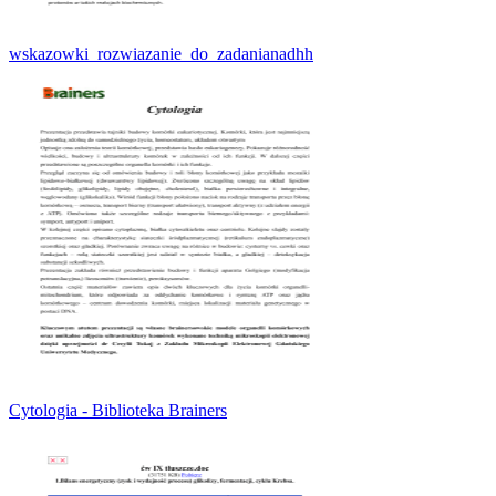
wskazowki_rozwiazanie_do_zadanianadhh
Cytologia - Biblioteka Brainers