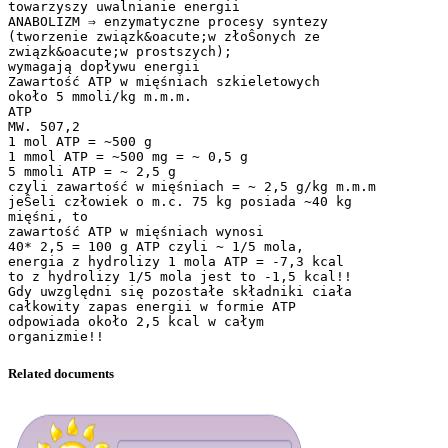
towarzyszy uwalnianie energii
ANABOLIZM ⇒ enzymatyczne procesy syntezy
(tworzenie związk&oacute;w złoŜonych ze
związk&oacute;w prostszych);
wymagają dopływu energii
Zawartość ATP w mięśniach szkieletowych
około 5 mmoli/kg m.m.m.
ATP
MW. 507,2
1 mol ATP = ~500 g
1 mmol ATP = ~500 mg = ~ 0,5 g
5 mmoli ATP = ~ 2,5 g
czyli zawartość w mięśniach = ~ 2,5 g/kg m.m.m
jeŜeli człowiek o m.c. 75 kg posiada ~40 kg
mięśni, to
zawartość ATP w mięśniach wynosi
40* 2,5 = 100 g ATP czyli ~ 1/5 mola,
energia z hydrolizy 1 mola ATP = -7,3 kcal
to z hydrolizy 1/5 mola jest to -1,5 kcal!!
Gdy uwzględni się pozostałe składniki ciała
całkowity zapas energii w formie ATP
odpowiada około 2,5 kcal w całym
Related documents