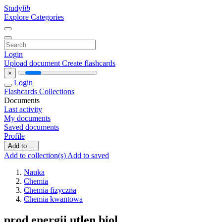
Study
lib
Explore Categories
Login
Upload document
Create flashcards
×
Login
Flashcards
Collections
Documents
Last activity
My documents
Saved documents
Profile
Add to ...
Add to collection(s)
Add to saved
Nauka
Chemia
Chemia fizyczna
Chemia kwantowa
prod energii utlen biol