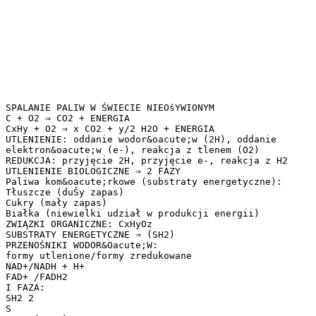
SPALANIE PALIW W ŚWIECIE NIEOśYWIONYM
C + O2 ⇒ CO2 + ENERGIA
CxHy + O2 ⇒ x CO2 + y/2 H2O + ENERGIA
UTLENIENIE: oddanie wodor&oacute;w (2H), oddanie
elektron&oacute;w (e-), reakcja z tlenem (O2)
REDUKCJA: przyjęcie 2H, przyjęcie e-, reakcja z H2
UTLENIENIE BIOLOGICZNE ⇒ 2 FAZY
Paliwa kom&oacute;rkowe (substraty energetyczne):
Tłuszcze (duŜy zapas)
Cukry (mały zapas)
Białka (niewielki udział w produkcji energii)
ZWIĄZKI ORGANICZNE: CxHyOz
SUBSTRATY ENERGETYCZNE ⇒ (SH2)
PRZENOŚNIKI WODOR&Oacute;W:
formy utlenione/formy zredukowane
NAD+/NADH + H+
FAD+ /FADH2
I FAZA:
SH2 2
S