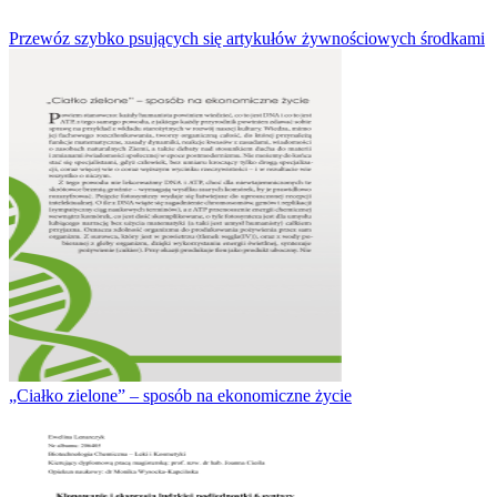
Przewóz szybko psujących się artykułów żywnościowych środkami
„Ciałko zielone” – sposób na ekonomiczne życie