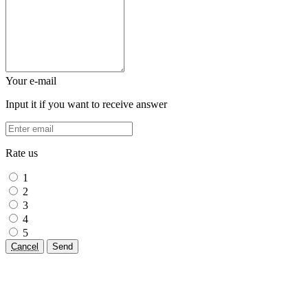
Your e-mail
Input it if you want to receive answer
Rate us
1
2
3
4
5
Cancel
Send