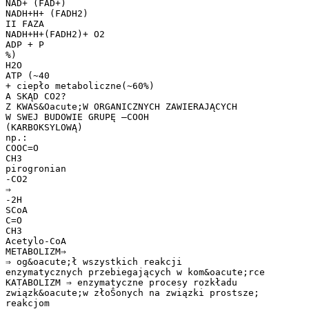
NAD+ (FAD+)
NADH+H+ (FADH2)
II FAZA
NADH+H+(FADH2)+ O2
ADP + P
%)
H2O
ATP (~40
+ ciepło metaboliczne(~60%)
A SKĄD CO2?
Z KWAS&Oacute;W ORGANICZNYCH ZAWIERAJĄCYCH
W SWEJ BUDOWIE GRUPĘ –COOH
(KARBOKSYLOWĄ)
np.:
COOC=O
CH3
pirogronian
-CO2
⇒
-2H
SCoA
C=O
CH3
Acetylo-CoA
METABOLIZM⇒
⇒ og&oacute;ł wszystkich reakcji
enzymatycznych przebiegających w kom&oacute;rce
KATABOLIZM ⇒ enzymatyczne procesy rozkładu
związk&oacute;w złoŜonych na związki prostsze;
reakcjom