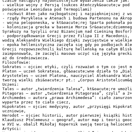
czasie nastąpiły najdonioślejsze wydarzenia takie jak:
- wielkie wojny z Persją (sukces Ateńczyk&oacute;w pod 
poświęcenie Leonidasa pod Termopilami)
- rozkwit Aten jako najbogatszej i najpiękniejszej z ws
- rządy Peryklesa w Atenach i budowa Partenonu na Akrop
- wojna peloponeska, w kt&oacute;rej Sparta pokonała po
- kolonizacja grecka w basenie Morza Śr&oacute;dziemneg
Syrakuzy na Sycylii oraz Bizancjum nad Cieśniną Bosfor)
- podporządkowanie Grecji przez Filipa II z Macedonii, 
wodzą Aleksandra Wielkiego dzięki zwycięstwie w wielkie
- epoka hellenistyczna zaczęła się gdy po podbojach Ale
Grecji rozpowszechnili kulturę helleńską na całym Blisk
zaimponowała, że zaczęli masowo uczyć się języka grecki
aż do średniowiecza.
Filozofowie:
Sokrates – ojciec etyki, czyli rozważań o tym co jest m
Platon – uczeń Sokratesa, gł&oacute;wne dzieła to „Dial
Arystoteles – uczeń Platona, nauczyciel Aleksandra Wiel
tworzą wielki zbi&oacute;r pt.: „Corpus Aristotelicum&q
Uczeni:
Tales – autor „twierdzenia Talesa”, kt&oacute;re umożli
Pitagoras – autor „twierdzenia Pitagorasa”, czyli” a 2+
Archimedes – autora „prawa Archimedesa”: ciało zanurzon
wyparta przez to ciało ciecz,
Hipokrates – ojciec medycyny, autor „przysięgi Hipokrat
uczniowie,
Herodot – ojciec historii, autor pierwszej książki hist
Klaudiusz Ptolemeusz – geograf, autor map i teorii geoc
w XVI w. obalił Mikołaj Kopernik swoją teorią heliocent
Artyści: