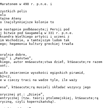
Maratonem w 490 r. p.n.e. i
zystkich polis
olu
tężne Ateny
o (najsłynniejsze kolonie to
a następnie podb&oacute;j Persji pod
j bitwie pod Gaugamelą w 331 r. p.n.e.
ksandra Wielkiego artyści i uczeni z
im Wschodzie, a tamtejszym ludom tak
ego; hegemonia kultury greckiej trwała
oralnie dobre,
ogi” i „Państwo”,
kiego, autor mn&oacute;stwa dzieł, kt&oacute;re razem
uot;.
wiło zmierzenie wysokości egipskich piramid,
b2=c2,
e w cieczy traci na wadze tyle, ile waży
esa”, kt&oacute;rą musieli składać wszyscy jego
orycznej pt.: „Dzieje”,
entrycznej (tzw. teorii ptolemejskiej, kt&oacute;rą
ryczną, czyli kopernikańską).