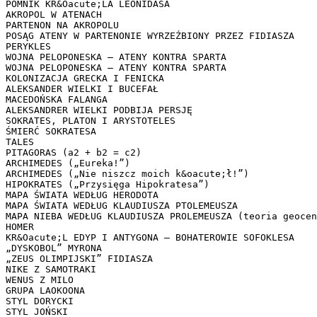
POMNIK KR&Oacute;LA LEONIDASA
AKROPOL W ATENACH
PARTENON NA AKROPOLU
POSĄG ATENY W PARTENONIE WYRZEŹBIONY PRZEZ FIDIASZA
PERYKLES
WOJNA PELOPONESKA – ATENY KONTRA SPARTA
WOJNA PELOPONESKA – ATENY KONTRA SPARTA
KOLONIZACJA GRECKA I FENICKA
ALEKSANDER WIELKI I BUCEFAŁ
MACEDOŃSKA FALANGA
ALEKSANDRER WIELKI PODBIJA PERSJĘ
SOKRATES, PLATON I ARYSTOTELES
ŚMIERĆ SOKRATESA
TALES
PITAGORAS (a2 + b2 = c2)
ARCHIMEDES („Eureka!”)
ARCHIMEDES („Nie niszcz moich k&oacute;ł!”)
HIPOKRATES („Przysięga Hipokratesa”)
MAPA ŚWIATA WEDŁUG HERODOTA
MAPA ŚWIATA WEDŁUG KLAUDIUSZA PTOLEMEUSZA
MAPA NIEBA WEDŁUG KLAUDIUSZA PROLEMEUSZA (teoria geocen
HOMER
KR&Oacute;L EDYP I ANTYGONA – BOHATEROWIE SOFOKLESA
„DYSKOBOL” MYRONA
„ZEUS OLIMPIJSKI” FIDIASZA
NIKE Z SAMOTRAKI
WENUS Z MILO
GRUPA LAOKOONA
STYL DORYCKI
STYL JOŃSKI