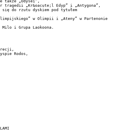
e także „Odysei”,
or tragedii „Kr&oacute;l Edyp” i „Antygona”,
 się do rzutu dyskiem pod tytułem
limpijskiego” w Olimpii i „Ateny” w Partenonie
 Milo i Grupa Laokoona.
recji,
yspie Rodos,
LAMI