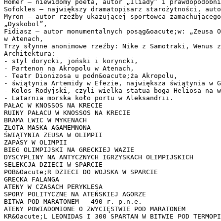
Homer – niewidomy poeta, autor „Iliady” i prawdopodobni
Sofokles – największy dramatopisarz starożytności, aut
Myron – autor rzeźby ukazującej sportowca zamachującego
„Dyskobol”,
Fidiasz – autor monumentalnych posąg&oacute;w: „Zeusa O
w Atenach,
Trzy słynne anonimowe rzeźby: Nike z Samotraki, Wenus z
Architektura:
- styl dorycki, joński i koryncki,
- Partenon na Akropolu w Atenach,
- Teatr Dionizosa u podn&oacute;ża Akropolu,
- świątynia Artemidy w Efezie, największa świątynia w G
- Kolos Rodyjski, czyli wielka statua boga Heliosa na w
- Latarnia morska koło portu w Aleksandrii.
PAŁAC W KNOSSOS NA KRECIE
RUINY PAŁACU W KNOSSOS NA KRECIE
BRAMA LWIC W MYKENACH
ZŁOTA MASKA AGAMEMNONA
ŚWIĄTYNIA ZEUSA W OLIMPII
ZAPASY W OLIMPII
BIEG OLIMPIJSKI NA GRECKIEJ WAZIE
DYSCYPLINY NA ANTYCZNYCH IGRZYSKACH OLIMPIJSKICH
SELEKCJA DZIECI W SPARCIE
POB&Oacute;R DZIECI DO WOJSKA W SPARCIE
GRECKA FALANGA
ATENY W CZASACH PERYKLESA
SPORY POLITYCZNE NA ATEŃSKIEJ AGORZE
BITWA POD MARATONEM – 490 r. p.n.e.
ATENY POWIADOMIONE O ZWYCIĘSTWIE POD MARATONEM
KR&Oacute;L LEONIDAS I 300 SPARTAN W BITWIE POD TERMOPI