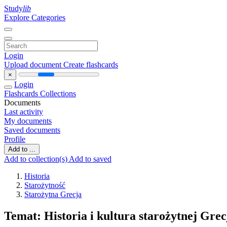
Study
lib
Explore Categories
Login
Upload document
Create flashcards
×
Login
Flashcards
Collections
Documents
Last activity
My documents
Saved documents
Profile
Add to ...
Add to collection(s)
Add to saved
Historia
Starożytność
Starożytna Grecja
Temat: Historia i kultura starożytnej Grecj