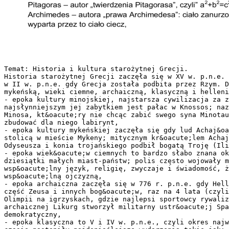
Temat: Historia i kultura starożytnej Grecji.
Historia starożytnej Grecji zaczęła się w XV w. p.n.e.
w II w. p.n.e. gdy Grecja została podbita przez Rzym. D
mykeńską, wieki ciemne, archaiczną, klasyczną i helleni
- epoka kultury minojskiej, najstarsza cywilizacja za z
najsłynniejszym jej zabytkiem jest pałac w Knossos; naz
Minosa, kt&oacute;ry nie chcąc zabić swego syna Minotau
zbudować dla niego labirynt,
- epoka kultury mykeńskiej zaczęła się gdy lud Achaj&o
stolicą w mieście Mykeny; mitycznym kr&oacute;lem Achaj
Odyseusza i konia trojańskiego podbił bogatą Troję (Ili
- epoka wiek&oacute;w ciemnych to bardzo słabo znana o
dziesiątki małych miast-państw; polis często wojowały m
wsp&oacute;lny język, religię, zwyczaje i świadomość, ż
wsp&oacute;lną ojczyzną,
- epoka archaiczna zaczęła się w 776 r. p.n.e. gdy Hell
część Zeusa i innych bog&oacute;w, raz na 4 lata (czyli
Olimpii na igrzyskach, gdzie najlepsi sportowcy rywaliz
archaicznej Likurg stworzył militarny ustr&oacute;j Spa
demokratyczny,
- epoka klasyczna to V i IV w. p.n.e., czyli okres naj