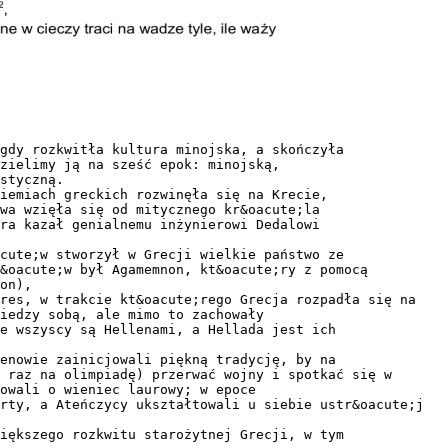
 gdy rozkwitła kultura minojska, a skończyła
zielimy ją na sześć epok: minojską,
styczną.
iemiach greckich rozwinęła się na Krecie,
wa wzięła się od mitycznego kr&oacute;la
ra kazał genialnemu inżynierowi Dedalowi
acute;w stworzył w Grecji wielkie państwo ze
&oacute;w był Agamemnon, kt&oacute;ry z pomocą
on),
kres, w trakcie kt&oacute;rego Grecja rozpadła się na
iedzy sobą, ale mimo to zachowały
e wszyscy są Hellenami, a Hellada jest ich
enowie zainicjowali piękną tradycję, by na
 raz na olimpiadę) przerwać wojny i spotkać się w
owali o wieniec laurowy; w epoce
rty, a Ateńczycy ukształtowali u siebie ustr&oacute;j
większego rozkwitu starożytnej Grecji, w tym