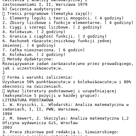
zastosowaniami I, II, Warszawa 1979
b) Ćwiczenia audytoryjne
 Treści programowe (tematyka zajęć):
1. Elementy logiki i teorii mnogości. ( 4 godziny)
2. Zbiory liczbowe i funkcje elementarne. ( 4 godziny)
3. Ciągi i szeregi liczbowe. ( 2 godziny)
4. Kolokwium. ( 2 godziny)
5. Granica i ciągłość funkcji. ( 3 godziny)
6. Rachunek r&oacute;żniczkowy funkcji jednej
zmiennej. ( 4 godziny)
7. Całka nieoznaczona. ( 6 godzin)
8. Kolokwium. ( 2 godziny)
 Metody dydaktyczne:
Rozwiązywanie zadań zar&oacute;wno przez prowadzącego,
jak i uczestnik&oacute;w.
2
 Forma i warunki zaliczenia:
Uzyskanie 50% punkt&oacute;w z kolokwi&oacute;w i 80%
obecności na ćwiczeniach.
 Wykaz literatury podstawowej i uzupełniającej
(maksymalnie 5 pozycji w każdej grupie):
LITERATURA PODSTAWOWA
1. W. Krysicki, L. Włodarski: Analiza matematyczna w
zadaniach, I, II, PWN, Warszawa,
1994
2. M. Gewert, Z. Skoczylas: Analiza matematyczna 1,2
Oficyna wydawnicza GiS, Wrocław
2003
3. Praca zbiorowa pod redakcją L. Siewierskiego: