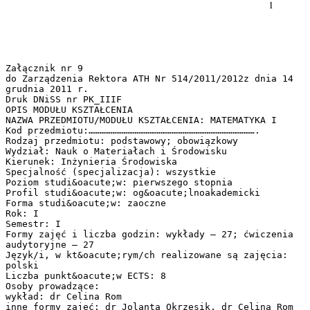
Załącznik nr 9
do Zarządzenia Rektora ATH Nr 514/2011/2012z dnia 14
grudnia 2011 r.
Druk DNiSS nr PK_IIIF
OPIS MODUŁU KSZTAŁCENIA
NAZWA PRZEDMIOTU/MODUŁU KSZTAŁCENIA: MATEMATYKA I
Kod przedmiotu:……………………………………………………………………………….
Rodzaj przedmiotu: podstawowy; obowiązkowy
Wydział: Nauk o Materiałach i Środowisku
Kierunek: Inżynieria Środowiska
Specjalność (specjalizacja): wszystkie
Poziom studi&oacute;w: pierwszego stopnia
Profil studi&oacute;w: og&oacute;lnoakademicki
Forma studi&oacute;w: zaoczne
Rok: I
Semestr: I
Formy zajęć i liczba godzin: wykłady – 27; ćwiczenia
audytoryjne – 27
Język/i, w kt&oacute;rym/ch realizowane są zajęcia:
polski
Liczba punkt&oacute;w ECTS: 8
Osoby prowadzące:
wykład: dr Celina Rom
inne formy zajęć: dr Jolanta Okrzesik, dr Celina Rom