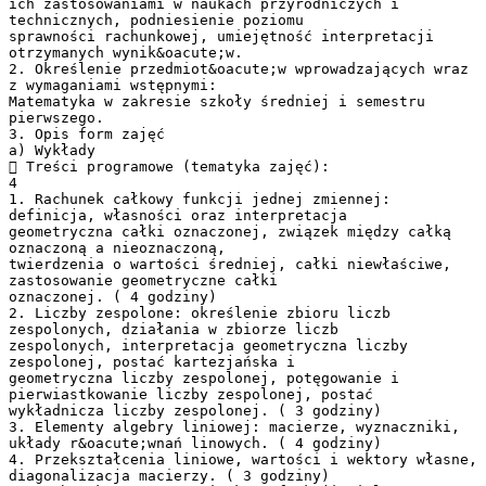
ich zastosowaniami w naukach przyrodniczych i
technicznych, podniesienie poziomu
sprawności rachunkowej, umiejętność interpretacji
otrzymanych wynik&oacute;w.
2. Określenie przedmiot&oacute;w wprowadzających wraz
z wymaganiami wstępnymi:
Matematyka w zakresie szkoły średniej i semestru
pierwszego.
3. Opis form zajęć
a) Wykłady
 Treści programowe (tematyka zajęć):
4
1. Rachunek całkowy funkcji jednej zmiennej:
definicja, własności oraz interpretacja
geometryczna całki oznaczonej, związek między całką
oznaczoną a nieoznaczoną,
twierdzenia o wartości średniej, całki niewłaściwe,
zastosowanie geometryczne całki
oznaczonej. ( 4 godziny)
2. Liczby zespolone: określenie zbioru liczb
zespolonych, działania w zbiorze liczb
zespolonych, interpretacja geometryczna liczby
zespolonej, postać kartezjańska i
geometryczna liczby zespolonej, potęgowanie i
pierwiastkowanie liczby zespolonej, postać
wykładnicza liczby zespolonej. ( 3 godziny)
3. Elementy algebry liniowej: macierze, wyznaczniki,
układy r&oacute;wnań linowych. ( 4 godziny)
4. Przekształcenia liniowe, wartości i wektory własne,
diagonalizacja macierzy. ( 3 godziny)