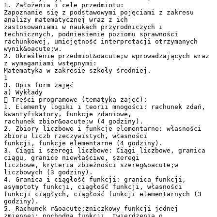
1. Założenia i cele przedmiotu:
Zapoznanie się z podstawowymi pojęciami z zakresu
analizy matematycznej wraz z ich
zastosowaniami w naukach przyrodniczych i
technicznych, podniesienie poziomu sprawności
rachunkowej, umiejętność interpretacji otrzymanych
wynik&oacute;w.
2. Określenie przedmiot&oacute;w wprowadzających wraz
z wymaganiami wstępnymi:
Matematyka w zakresie szkoły średniej.
1
3. Opis form zajęć
a) Wykłady
 Treści programowe (tematyka zajęć):
1. Elementy logiki i teorii mnogości: rachunek zdań,
kwantyfikatory, funkcje zdaniowe,
rachunek zbior&oacute;w (4 godziny).
2. Zbiory liczbowe i funkcje elementarne: własności
zbioru liczb rzeczywistych, własności
funkcji, funkcje elementarne (4 godziny).
3. Ciągi i szeregi liczbowe: Ciągi liczbowe, granica
ciągu, granice niewłaściwe, szeregi
liczbowe, kryteria zbieżności szereg&oacute;w
liczbowych (3 godziny).
4. Granica i ciągłość funkcji: granica funkcji,
asymptoty funkcji, ciągłość funkcji, własności
funkcji ciągłych, ciągłość funkcji elementarnych (3
godziny).
5. Rachunek r&oacute;żniczkowy funkcji jednej
zmiennej: pochodna funkcji, twierdzenia o