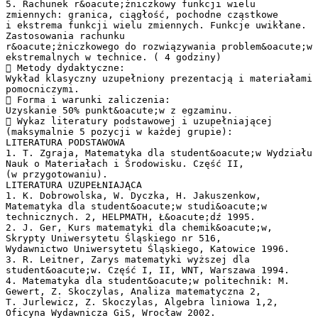
5. Rachunek r&oacute;żniczkowy funkcji wielu
zmiennych: granica, ciągłość, pochodne cząstkowe
i ekstrema funkcji wielu zmiennych. Funkcje uwikłane.
Zastosowania rachunku
r&oacute;żniczkowego do rozwiązywania problem&oacute;w
ekstremalnych w technice. ( 4 godziny)
 Metody dydaktyczne:
Wykład klasyczny uzupełniony prezentacją i materiałami
pomocniczymi.
 Forma i warunki zaliczenia:
Uzyskanie 50% punkt&oacute;w z egzaminu.
 Wykaz literatury podstawowej i uzupełniającej
(maksymalnie 5 pozycji w każdej grupie):
LITERATURA PODSTAWOWA
1. T. Zgraja, Matematyka dla student&oacute;w Wydziału
Nauk o Materiałach i Środowisku. Część II,
(w przygotowaniu).
LITERATURA UZUPEŁNIAJĄCA
1. K. Dobrowolska, W. Dyczka, H. Jakuszenkow,
Matematyka dla student&oacute;w studi&oacute;w
technicznych. 2, HELPMATH, Ł&oacute;dź 1995.
2. J. Ger, Kurs matematyki dla chemik&oacute;w,
Skrypty Uniwersytetu Śląskiego nr 516,
Wydawnictwo Uniwersytetu Śląskiego, Katowice 1996.
3. R. Leitner, Zarys matematyki wyższej dla
student&oacute;w. Część I, II, WNT, Warszawa 1994.
4. Matematyka dla student&oacute;w politechnik: M.
Gewert, Z. Skoczylas, Analiza matematyczna 2,
T. Jurlewicz, Z. Skoczylas, Algebra liniowa 1,2,
Oficyna Wydawnicza GiS, Wrocław 2002.