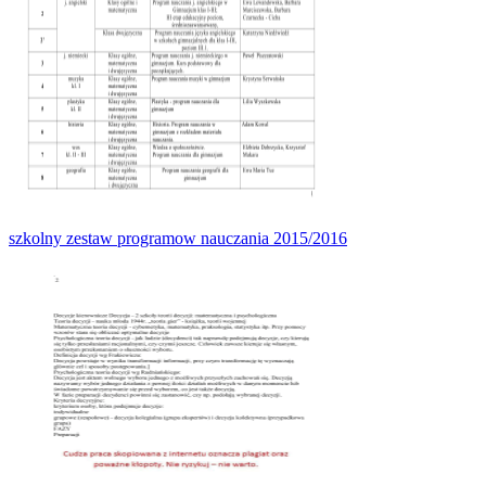
szkolny zestaw programow nauczania 2015/2016