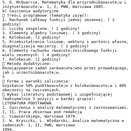
5. D. McQuarrie, Matematyka dla przyrodnik&oacute;w i
inżynier&oacute;w. 1, 2, PWN, Warszawa 2005.
b) Ćwiczenia audytoryjne
 Treści programowe (tematyka zajęć):
1. Rachunek całkowy funkcji jednej zmiennej. ( 2
godziny)
2. Liczby zespolone. ( 2 godziny)
3. Elementy algebry liniowej. ( 3 godziny)
4. Kolokwium. (2 godziny)
5. Przekształcenia liniowe, wektory i wartości własne,
diagonalizacja macierzy. ( 3 godziny)
6. Elementy rachunku r&oacute;żniczkowego funkcji
wielu zmiennych. ( 4 godziny)
7. Kolokwium. (2 godziny)
 Metody dydaktyczne:
Rozwiązywanie zadań zar&oacute;wno przez prowadzącego,
jak i uczestnik&oacute;w.
5
 Forma i warunki zaliczenia:
Uzyskanie 50% punkt&oacute;w z kolokwi&oacute;w i 80%
obecności na ćwiczeniach.
 Wykaz literatury podstawowej i uzupełniającej
(maksymalnie 5 pozycji w każdej grupie):
LITERATURA PODSTAWOWA
1. Ćwiczenia z analizy matematycznej z zastosowaniami.
I, II, Praca zbiorowa pod redakcją
L. Siewierskiego, Warszawa 1979.
2. W. Krysicki, L. Włodarski, Analiza matematyczna w
zadaniach. I, II, PWN, Warszawa
1994.