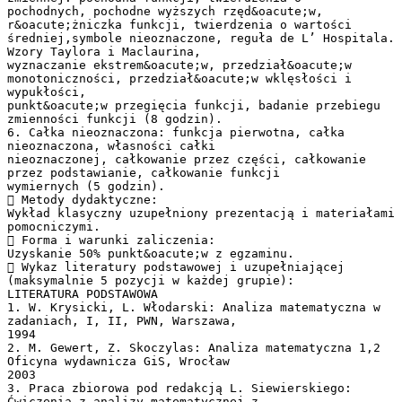
pochodnych, pochodne wyższych rzęd&oacute;w,
r&oacute;żniczka funkcji, twierdzenia o wartości
średniej,symbole nieoznaczone, reguła de L’ Hospitala.
Wzory Taylora i Maclaurina,
wyznaczanie ekstrem&oacute;w, przedział&oacute;w
monotoniczności, przedział&oacute;w wklęsłości i
wypukłości,
punkt&oacute;w przegięcia funkcji, badanie przebiegu
zmienności funkcji (8 godzin).
6. Całka nieoznaczona: funkcja pierwotna, całka
nieoznaczona, własności całki
nieoznaczonej, całkowanie przez części, całkowanie
przez podstawianie, całkowanie funkcji
wymiernych (5 godzin).
 Metody dydaktyczne:
Wykład klasyczny uzupełniony prezentacją i materiałami
pomocniczymi.
 Forma i warunki zaliczenia:
Uzyskanie 50% punkt&oacute;w z egzaminu.
 Wykaz literatury podstawowej i uzupełniającej
(maksymalnie 5 pozycji w każdej grupie):
LITERATURA PODSTAWOWA
1. W. Krysicki, L. Włodarski: Analiza matematyczna w
zadaniach, I, II, PWN, Warszawa,
1994
2. M. Gewert, Z. Skoczylas: Analiza matematyczna 1,2
Oficyna wydawnicza GiS, Wrocław
2003
3. Praca zbiorowa pod redakcją L. Siewierskiego:
Ćwiczenia z analizy matematycznej z