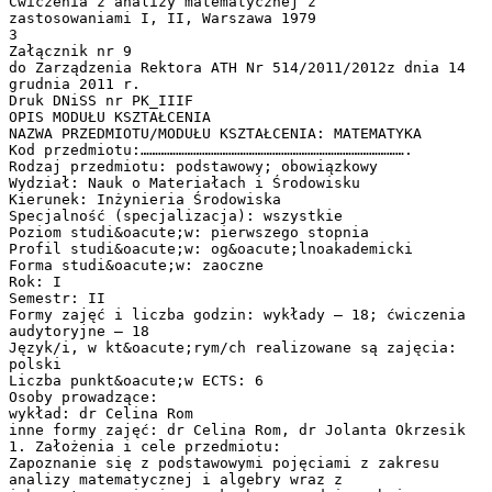
Ćwiczenia z analizy matematycznej z
zastosowaniami I, II, Warszawa 1979
3
Załącznik nr 9
do Zarządzenia Rektora ATH Nr 514/2011/2012z dnia 14
grudnia 2011 r.
Druk DNiSS nr PK_IIIF
OPIS MODUŁU KSZTAŁCENIA
NAZWA PRZEDMIOTU/MODUŁU KSZTAŁCENIA: MATEMATYKA
Kod przedmiotu:……………………………………………………………………………….
Rodzaj przedmiotu: podstawowy; obowiązkowy
Wydział: Nauk o Materiałach i Środowisku
Kierunek: Inżynieria Środowiska
Specjalność (specjalizacja): wszystkie
Poziom studi&oacute;w: pierwszego stopnia
Profil studi&oacute;w: og&oacute;lnoakademicki
Forma studi&oacute;w: zaoczne
Rok: I
Semestr: II
Formy zajęć i liczba godzin: wykłady – 18; ćwiczenia
audytoryjne – 18
Język/i, w kt&oacute;rym/ch realizowane są zajęcia:
polski
Liczba punkt&oacute;w ECTS: 6
Osoby prowadzące:
wykład: dr Celina Rom
inne formy zajęć: dr Celina Rom, dr Jolanta Okrzesik
1. Założenia i cele przedmiotu:
Zapoznanie się z podstawowymi pojęciami z zakresu
analizy matematycznej i algebry wraz z