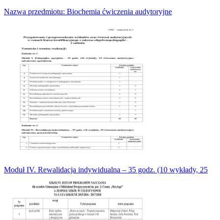
Nazwa przedmiotu: Biochemia ćwiczenia audytoryjne
Moduł IV. Rewalidacja indywidualna – 35 godz. (10 wykłady, 25