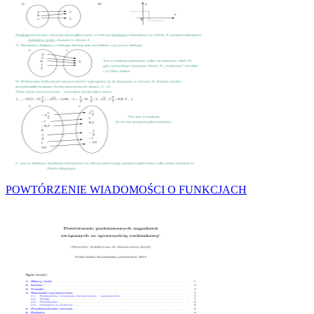
POWTÓRZENIE WIADOMOŚCI O FUNKCJACH