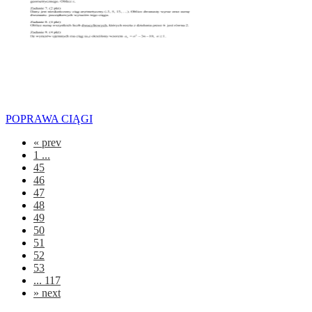
POPRAWA CIĄGI
«
prev
1 ...
45
46
47
48
49
50
51
52
53
... 117
»
next