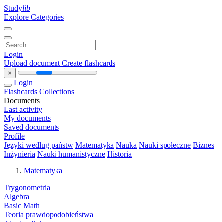
Study
lib
Explore Categories
Login
Upload document
Create flashcards
×
Login
Flashcards
Collections
Documents
Last activity
My documents
Saved documents
Profile
Języki według państw
Matematyka
Nauka
Nauki społeczne
Biznes
Inżynieria
Nauki humanistyczne
Historia
Matematyka
Trygonometria
Algebra
Basic Math
Teoria prawdopodobieństwa