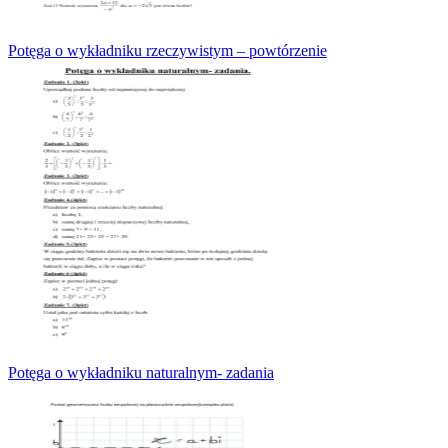
Potęga o wykładniku rzeczywistym – powtórzenie
Potęga o wykładniku naturalnym- zadania