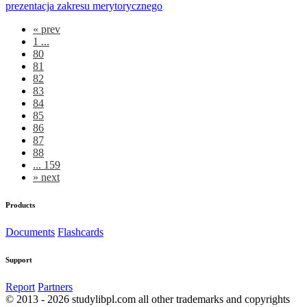
prezentacja zakresu merytorycznego
«
prev
1 ...
80
81
82
83
84
85
86
87
88
... 159
»
next
Products
Documents
Flashcards
Support
Report
Partners
© 2013 - 2026 studylibpl.com all other trademarks and copyrights