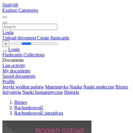
Study
lib
Explore Categories
Login
Upload document
Create flashcards
×
Login
Flashcards
Collections
Documents
Last activity
My documents
Saved documents
Profile
Języki według państw
Matematyka
Nauka
Nauki społeczne
Biznes
Inżynieria
Nauki humanistyczne
Historia
Biznes
Rachunkowość
Rachunkowość zarządcza