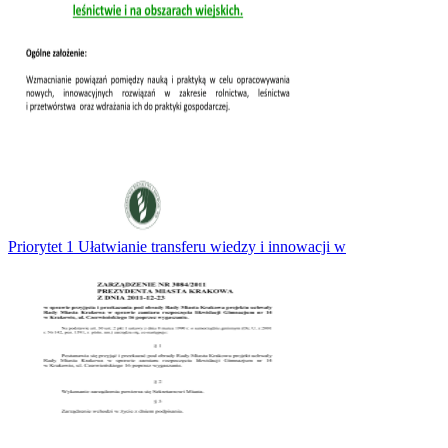
Priorytet 1 Ułatwianie transferu wiedzy i innowacji w