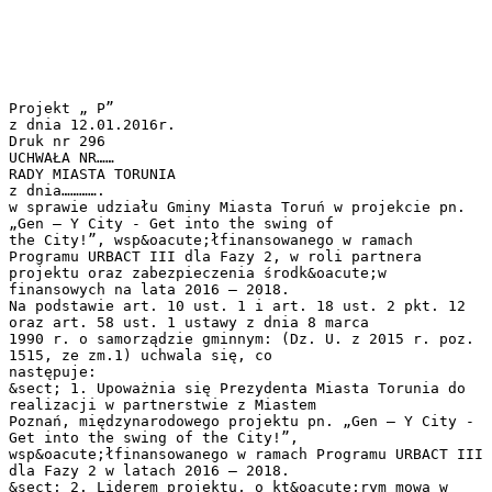
Projekt „ P”
z dnia 12.01.2016r.
Druk nr 296
UCHWAŁA NR……
RADY MIASTA TORUNIA
z dnia………….
w sprawie udziału Gminy Miasta Toruń w projekcie pn.
„Gen – Y City - Get into the swing of
the City!”, wsp&oacute;łfinansowanego w ramach
Programu URBACT III dla Fazy 2, w roli partnera
projektu oraz zabezpieczenia środk&oacute;w
finansowych na lata 2016 – 2018.
Na podstawie art. 10 ust. 1 i art. 18 ust. 2 pkt. 12
oraz art. 58 ust. 1 ustawy z dnia 8 marca
1990 r. o samorządzie gminnym: (Dz. U. z 2015 r. poz.
1515, ze zm.1) uchwala się, co
następuje:
&sect; 1. Upoważnia się Prezydenta Miasta Torunia do
realizacji w partnerstwie z Miastem
Poznań, międzynarodowego projektu pn. „Gen – Y City -
Get into the swing of the City!”,
wsp&oacute;łfinansowanego w ramach Programu URBACT III
dla Fazy 2 w latach 2016 – 2018.
&sect; 2. Liderem projektu, o kt&oacute;rym mowa w