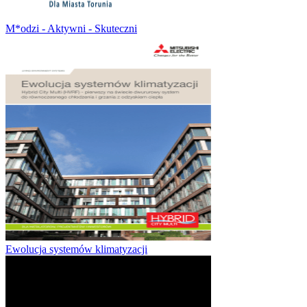
M*odzi - Aktywni - Skuteczni
Ewolucja systemów klimatyzacji