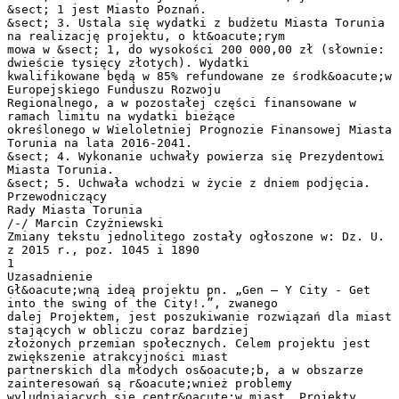
&sect; 1 jest Miasto Poznań.
&sect; 3. Ustala się wydatki z budżetu Miasta Torunia
na realizację projektu, o kt&oacute;rym
mowa w &sect; 1, do wysokości 200 000,00 zł (słownie:
dwieście tysięcy złotych). Wydatki
kwalifikowane będą w 85% refundowane ze środk&oacute;w
Europejskiego Funduszu Rozwoju
Regionalnego, a w pozostałej części finansowane w
ramach limitu na wydatki bieżące
określonego w Wieloletniej Prognozie Finansowej Miasta
Torunia na lata 2016-2041.
&sect; 4. Wykonanie uchwały powierza się Prezydentowi
Miasta Torunia.
&sect; 5. Uchwała wchodzi w życie z dniem podjęcia.
Przewodniczący
Rady Miasta Torunia
/-/ Marcin Czyżniewski
Zmiany tekstu jednolitego zostały ogłoszone w: Dz. U.
z 2015 r., poz. 1045 i 1890
1
Uzasadnienie
Gł&oacute;wną ideą projektu pn. „Gen – Y City - Get
into the swing of the City!.”, zwanego
dalej Projektem, jest poszukiwanie rozwiązań dla miast
stających w obliczu coraz bardziej
złożonych przemian społecznych. Celem projektu jest
zwiększenie atrakcyjności miast
partnerskich dla młodych os&oacute;b, a w obszarze
zainteresowań są r&oacute;wnież problemy
wyludniających się centr&oacute;w miast. Projekty