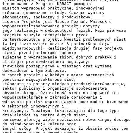
finansowane z Programu URBACT pomagają
miastom wypracować praktyczne, innowacyjnei
zr&oacute;wnoważone metody, łączące wymiary
ekonomiczny, społeczny i środowiskowy.
Liderem Projektu jest Miasto Poznań. Wniosek o
wsp&oacute;łfinansowanie projektu dotyczy
jego realizacji w dw&oacute;ch fazach. Faza pierwsza
projektu służyła identyfikacji przez
partner&oacute;w projektu kwestii problemowych miast
(w tej fazie wzięło udział 6 partner&oacute;w
międzynarodowych). Realizacja drugiej fazy projektu
stawia przed partnerami zadanie
związane z wypracowanie zbioru dobrych praktyk i
strategii przeciwdziałania negatywnym
zjawiskom postępującym w miastach oraz wymianę
doświadczeń w tym zakresie.
W ramach projektu w każdym z miast partnerskich
powstanie międzysektorowa sieć,
kt&oacute;ra połączy młodych przedsiębiorc&oacute;w,
sektor publiczny i organizacje społeczeństwa
obywatelskiego. Działalność sieci ma zapewnić ich
wsp&oacute;łpracę w zakresie opracowania i
wdrażania polityk wspierających nowe modele biznesowe
w sektorach innowacyjnym i
kreatywnym. Idealnymi lokalizacjami dla tego typu
działalności są centra dużych miast,
ponieważ oferują wiele możliwości networkingu, dostępu
do ośrodk&oacute;w kultury oraz
innych usług. Projekt wskazuje, iż obecnie proces ten
jest spowolniony z powodu spadku