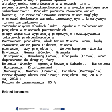
atrakcyjności centr&oacute;w w oczach firm i
potencjalnych mieszkańc&oacute;w w wyniku postępującej
suburbanizacji. Projekt porusza r&oacute;wnież
kwestię, iż zrewitalizowane centra miast mogłyby
oferować doskonałe warunki innowacyjnym i kreatywnym
firmom zarządzanym i
zatrudniającym młodych ludzi. Zgodnie z założeniami
projektu w miastach partnerskich
grupy wsparcia wypracują propozycje rozwiązywania
lokalnych problem&oacute;w .
Partnerami projektu, obok Gminy Miasta Toruń, będą
r&oacute;wnież,poza Liderem, miasta
pierwszej fazy projektu tj.: Wolverhampton (Wielka
Brytania), Genua (Włochy), Granada
(Hiszpania), Dyneburg(Łotwa), Kłajpeda (Litwa), oraz
doproszone do drugiej fazy:
Bolonia (Włochy), Agencja Rozwoju Sabadell – Barcelona
(Hiszpania), Kristiansand
(Norwegia), Nantes (Francja), Coimbra (Portugalia).
Przewidywany okres realizacji Projektu: maj 2016 r. –
maj 2018 r.
Related documents