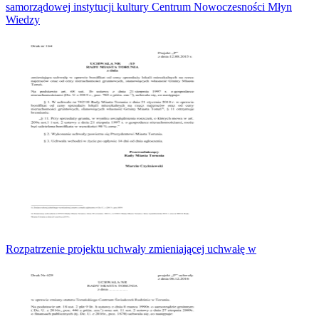
samorządowej instytucji kultury Centrum Nowoczesności Młyn
Wiedzy
Rozpatrzenie projektu uchwały zmieniającej uchwałę w