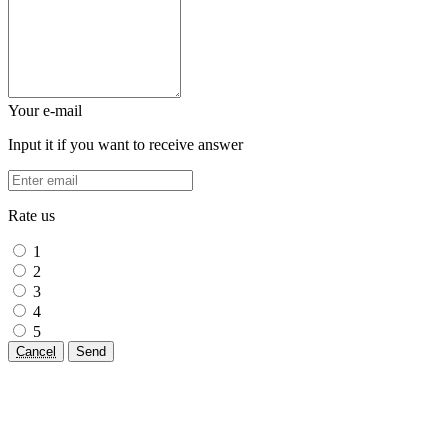
Your e-mail
Input it if you want to receive answer
Rate us
1
2
3
4
5
Cancel
Send