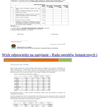
Wzór odpowiedzi na zapytanie - Rada ogrodów botanicznych i