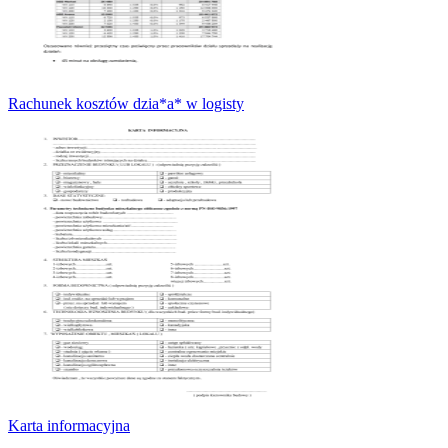
Rachunek kosztów dzia*a* w logisty
Karta informacyjna