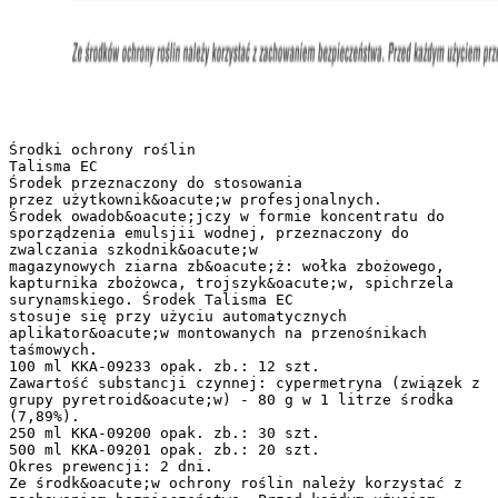
Środki ochrony roślin
Talisma EC
Środek przeznaczony do stosowania
przez użytkownik&oacute;w profesjonalnych.
Środek owadob&oacute;jczy w formie koncentratu do
sporządzenia emulsjii wodnej, przeznaczony do
zwalczania szkodnik&oacute;w
magazynowych ziarna zb&oacute;ż: wołka zbożowego,
kapturnika zbożowca, trojszyk&oacute;w, spichrzela
surynamskiego. Środek Talisma EC
stosuje się przy użyciu automatycznych
aplikator&oacute;w montowanych na przenośnikach
taśmowych.
100 ml KKA-09233 opak. zb.: 12 szt.
Zawartość substancji czynnej: cypermetryna (związek z
grupy pyretroid&oacute;w) - 80 g w 1 litrze środka
(7,89%).
250 ml KKA-09200 opak. zb.: 30 szt.
500 ml KKA-09201 opak. zb.: 20 szt.
Okres prewencji: 2 dni.
Ze środk&oacute;w ochrony roślin należy korzystać z