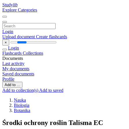
Study
lib
Explore Categories
Login
Upload document
Create flashcards
×
Login
Flashcards
Collections
Documents
Last activity
My documents
Saved documents
Profile
Add to ...
Add to collection(s)
Add to saved
Nauka
Biologia
Botanika
Środki ochrony roślin Talisma EC