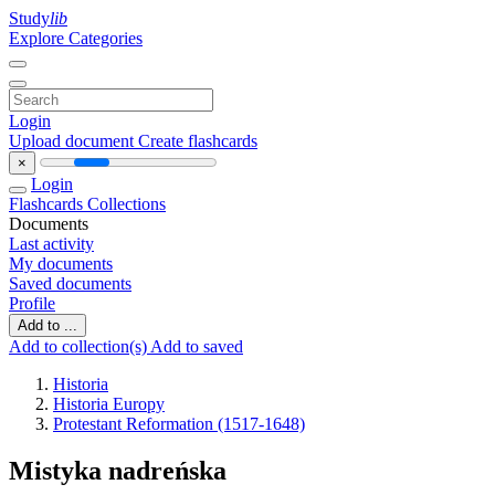
Study
lib
Explore Categories
Login
Upload document
Create flashcards
×
Login
Flashcards
Collections
Documents
Last activity
My documents
Saved documents
Profile
Add to ...
Add to collection(s)
Add to saved
Historia
Historia Europy
Protestant Reformation (1517-1648)
Mistyka nadreńska