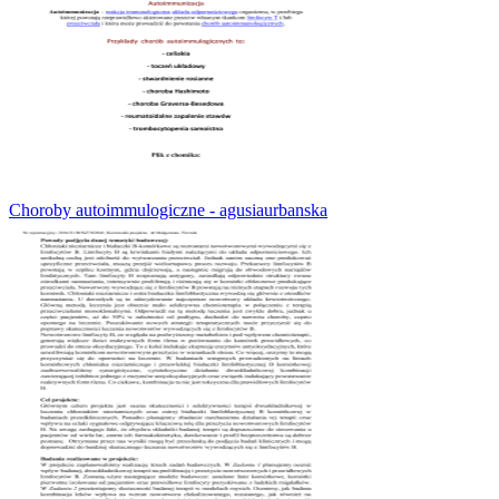
Choroby autoimmulogiczne - agusiaurbanska