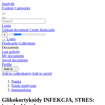
Study
lib
Explore Categories
Login
Upload document
Create flashcards
×
Login
Flashcards
Collections
Documents
Last activity
My documents
Saved documents
Profile
Add to ...
Add to collection(s)
Add to saved
Nauka
Nauki medyczne
Immunologia
Glikokortykoidy INFEKCJA, STRES: