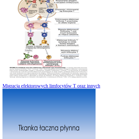
Migracja efektorowych limfocytów T oraz innych