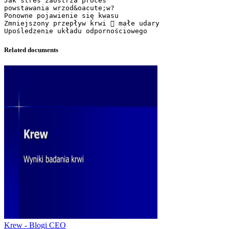
Jak stres zaostrza proces
powstawania wrzod&oacute;w?
Ponowne pojawienie się kwasu
Zmniejszony przepływ krwi  małe udary
Related documents
Krew - Blogi CEO