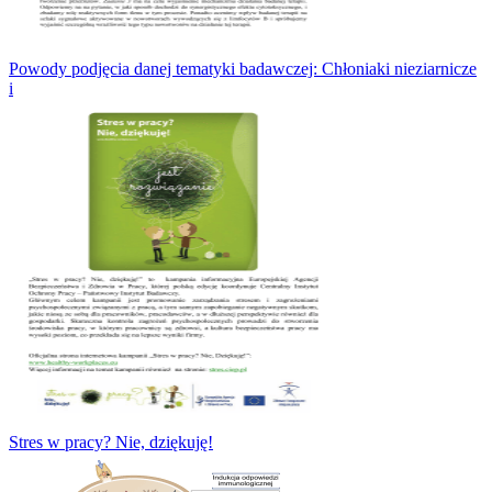
Powody podjęcia danej tematyki badawczej: Chłoniaki nieziarnicze
i
Stres w pracy? Nie, dziękuję!