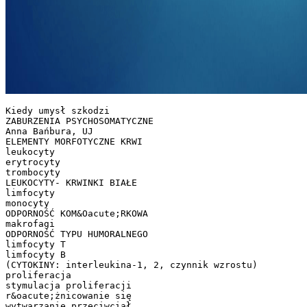
Kiedy umysł szkodzi
ZABURZENIA PSYCHOSOMATYCZNE
Anna Bańbura, UJ
ELEMENTY MORFOTYCZNE KRWI
leukocyty
erytrocyty
trombocyty
LEUKOCYTY- KRWINKI BIAŁE
limfocyty
monocyty
ODPORNOŚĆ KOM&Oacute;RKOWA
makrofagi
ODPORNOŚĆ TYPU HUMORALNEGO
limfocyty T
limfocyty B
(CYTOKINY: interleukina-1, 2, czynnik wzrostu)
proliferacja
stymulacja proliferacji
r&oacute;żnicowanie się
wytwarzanie przeciwciał