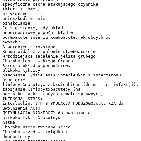
specyficzna cecha atakującego czynnika
(klucz i zamek)
przyłączenie się
unieszkodliwienie
oznakowanie
Co się stanie, gdy układ
odpornościowy popełni błąd w
odr&oacute;żnianiu kom&oacute;rek obcych od
swoich?
Stwardnienie rozsiane
Reumatoidalne zapalenie staw&oacute;w
Wrzodziejące zapalenie jelita grubego
Choroba Leśniowskiego-Crohna
Stres a układ odpornościowy
Glikokortykoidy
hamowanie wydzielania interleukin i interferonu,
usunięcie
limfocyt&oacute;w z krwioobiegu (do miejsca infekcji),
zabijanie limfocyt&oacute;w (na
początku tylko starych i mało sprawnych)
INFEKCJA, STRES:
interleukina-1  STYMULACJA PODWZG&Oacute;RZA do
uwolnienia ACTH 
STYMULACJA NADNERCZY do uwalniania
glikokortykoid&oacute;w
Astma
Choroba niedokrwienna serca
Choroba wrzodowa żołądka i
dwunastnicy