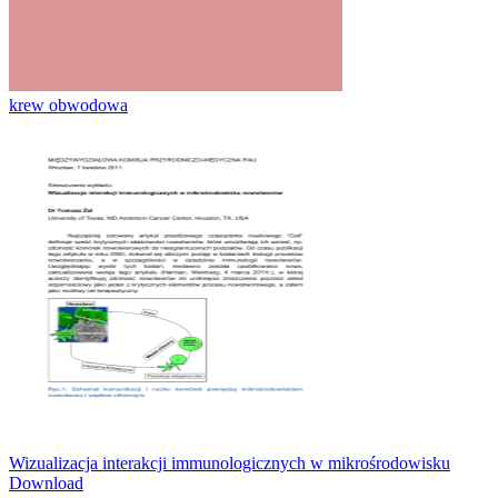
krew obwodowa
Wizualizacja interakcji immunologicznych w mikrośrodowisku
Download