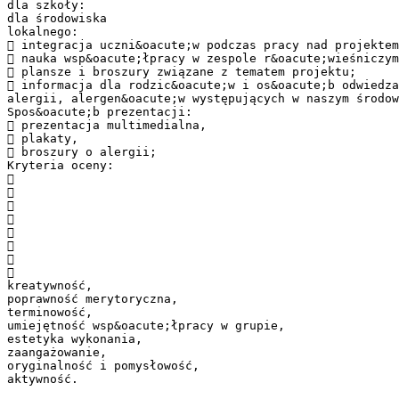
dla szkoły:
dla środowiska
lokalnego:
 integracja uczni&oacute;w podczas pracy nad projektem
 nauka wsp&oacute;łpracy w zespole r&oacute;wieśniczym
 plansze i broszury związane z tematem projektu;
 informacja dla rodzic&oacute;w i os&oacute;b odwiedza
alergii, alergen&oacute;w występujących w naszym środow
Spos&oacute;b prezentacji:
 prezentacja multimedialna,
 plakaty,
 broszury o alergii;
Kryteria oceny:








kreatywność,
poprawność merytoryczna,
terminowość,
umiejętność wsp&oacute;łpracy w grupie,
estetyka wykonania,
zaangażowanie,
oryginalność i pomysłowość,