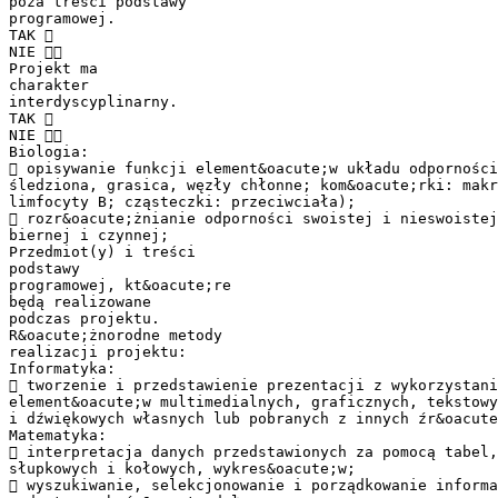
poza treści podstawy
programowej.
TAK 
NIE 
Projekt ma
charakter
interdyscyplinarny.
TAK 
NIE 
Biologia:
 opisywanie funkcji element&oacute;w układu odporności
śledziona, grasica, węzły chłonne; kom&oacute;rki: makr
limfocyty B; cząsteczki: przeciwciała);
 rozr&oacute;żnianie odporności swoistej i nieswoistej
biernej i czynnej;
Przedmiot(y) i treści
podstawy
programowej, kt&oacute;re
będą realizowane
podczas projektu.
R&oacute;żnorodne metody
realizacji projektu:
Informatyka:
 tworzenie i przedstawienie prezentacji z wykorzystani
element&oacute;w multimedialnych, graficznych, tekstowy
i dźwiękowych własnych lub pobranych z innych źr&oacute
Matematyka:
 interpretacja danych przedstawionych za pomocą tabel,
słupkowych i kołowych, wykres&oacute;w;
 wyszukiwanie, selekcjonowanie i porządkowanie informa