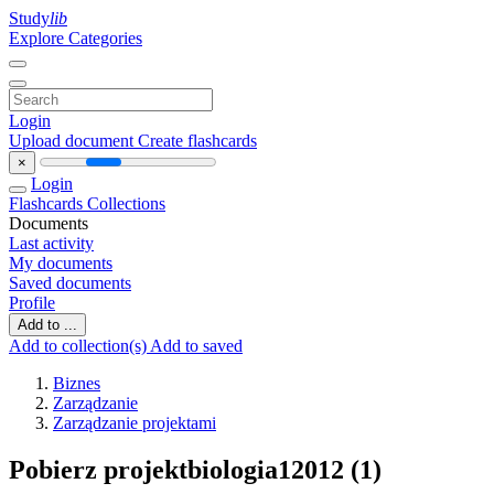
Study
lib
Explore Categories
Login
Upload document
Create flashcards
×
Login
Flashcards
Collections
Documents
Last activity
My documents
Saved documents
Profile
Add to ...
Add to collection(s)
Add to saved
Biznes
Zarządzanie
Zarządzanie projektami
Pobierz projektbiologia12012 (1)