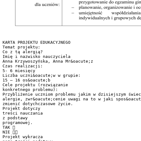
KARTA PROJEKTU EDUKACYJNEGO
Temat projektu:
Co z tą alergią?
Imię i nazwisko nauczyciela
Anna Krzywoszyńska, Anna Mr&oacute;z
Czas realizacji:
5- 6 miesięcy
Liczba uczni&oacute;w w grupie:
15 – 16 os&oacute;b
Cele projektu (rozwiązanie
konkretnego problemu):
Przybliżenie uczniom problemu jakim w dzisiejszym świec
alergie, zwr&oacute;cenie uwagi na to w jaki spos&oacut
zmienić dotychczasowe życie.
Projekt dotyczy
treści nauczania
z podstawy
programowej.
TAK 
NIE 
Projekt wykracza