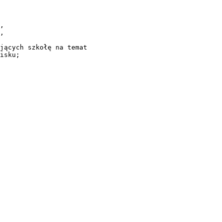
,
,
jących szkołę na temat
isku;