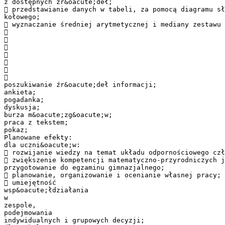
z dostępnych źr&oacute;deł;
 przedstawianie danych w tabeli, za pomocą diagramu sł
kołowego;
 wyznaczanie średniej arytmetycznej i mediany zestawu 







poszukiwanie źr&oacute;deł informacji;
ankieta;
pogadanka;
dyskusja;
burza m&oacute;zg&oacute;w;
praca z tekstem;
pokaz;
Planowane efekty:
dla uczni&oacute;w:
 rozwijanie wiedzy na temat układu odpornościowego czł
 zwiększenie kompetencji matematyczno-przyrodniczych j
przygotowanie do egzaminu gimnazjalnego;
 planowanie, organizowanie i ocenianie własnej pracy;
 umiejętność
wsp&oacute;łdziałania
w
zespole,
podejmowania
indywidualnych i grupowych decyzji;