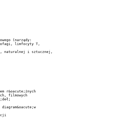
owego (narządy:
ofagi, limfocyty T,
, naturalnej i sztucznej,
em r&oacute;żnych
ch, filmowych
;deł;
 diagram&oacute;w
cji