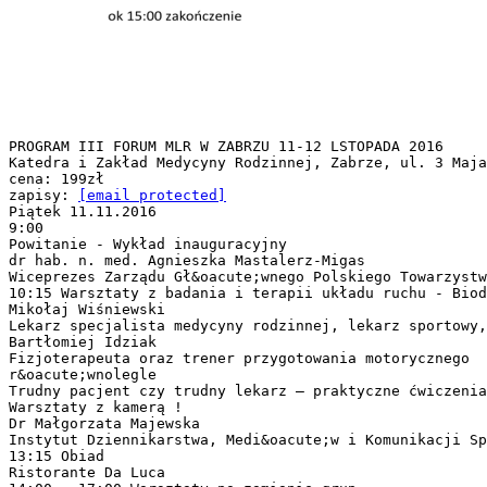
PROGRAM III FORUM MLR W ZABRZU 11-12 LSTOPADA 2016
Katedra i Zakład Medycyny Rodzinnej, Zabrze, ul. 3 Maja
cena: 199zł
zapisy:
[email protected]
Piątek 11.11.2016
9:00
Powitanie - Wykład inauguracyjny
dr hab. n. med. Agnieszka Mastalerz-Migas
Wiceprezes Zarządu Gł&oacute;wnego Polskiego Towarzyst
10:15 Warsztaty z badania i terapii układu ruchu - Biod
Mikołaj Wiśniewski
Lekarz specjalista medycyny rodzinnej, lekarz sportowy,
Bartłomiej Idziak
Fizjoterapeuta oraz trener przygotowania motorycznego
r&oacute;wnolegle
Trudny pacjent czy trudny lekarz – praktyczne ćwiczenia
Warsztaty z kamerą !
Dr Małgorzata Majewska
Instytut Dziennikarstwa, Medi&oacute;w i Komunikacji Sp
13:15 Obiad
Ristorante Da Luca