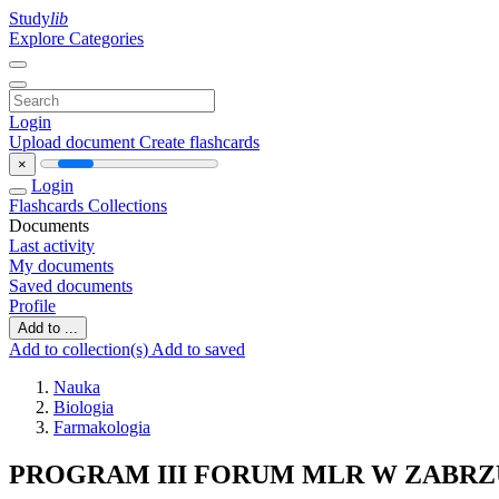
Study
lib
Explore Categories
Login
Upload document
Create flashcards
×
Login
Flashcards
Collections
Documents
Last activity
My documents
Saved documents
Profile
Add to ...
Add to collection(s)
Add to saved
Nauka
Biologia
Farmakologia
PROGRAM III FORUM MLR W ZABRZU