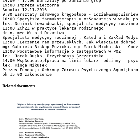
14:00 - 17:00 Warsztaty po zamianie grup
19:00 Impreza wieczorna
Sobota: 12.11.2016
9:30 Warsztaty zdrowego kręgosłupa - Idziak&amp;Wiśniew
10:00 Specyfika farmakoterapii u os&oacute;b w wieku po
lek. Dominik Lewandowski, specjalista medycyny rodzinne
11:00 ŻChZZ w praktyce lekarza rodzinnego
dr n. med Witold Drzastwa
Specjalista medycyny rodzinnej , Katedra i Zakład Medyc
12:00 „Leczenie ran przewlekłych. Jak właściwie dobrać 
mgr Gabriela Biskup–Puzicka, mgr Marek Michalski - Conv
13:00 Podstawowe informacje o zastępstwach w POZ
lek. Jacek Bujko, Przychodnia Szczecińska
14:00 Wsp&oacute;łpraca na linii lekarz rodzinny - psyc
lek. Kinga Mikusek
Prezes Fundacji Ochrony Zdrowia Psychicznego &quot;Harm
Related documents