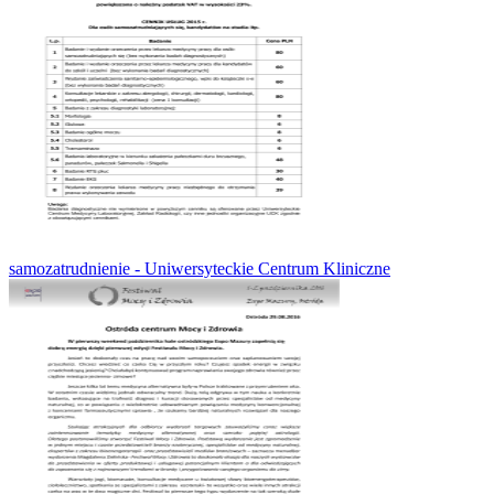
samozatrudnienie - Uniwersyteckie Centrum Kliniczne