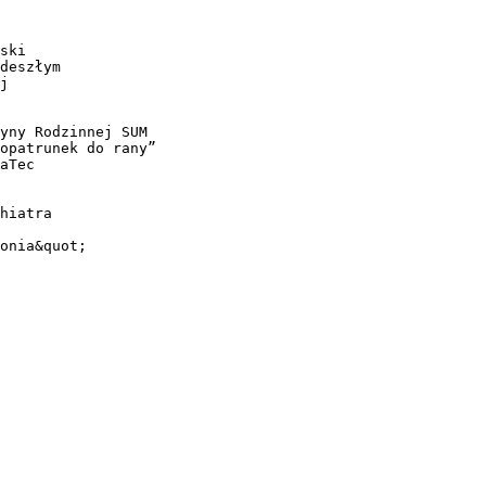
ski
deszłym
j
yny Rodzinnej SUM
opatrunek do rany”
aTec
hiatra
onia&quot;