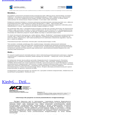
Kiedyś… Dziś…