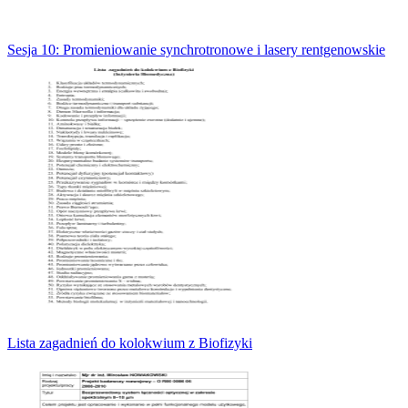
Sesja 10: Promieniowanie synchrotronowe i lasery rentgenowskie
Lista zagadnień do kolokwium z Biofizyki