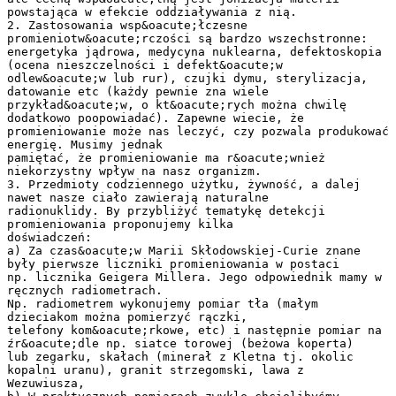
powstająca w efekcie oddziaływania z nią.
2. Zastosowania wsp&oacute;łczesne
promieniotw&oacute;rczości są bardzo wszechstronne:
energetyka jądrowa, medycyna nuklearna, defektoskopia
(ocena nieszczelności i defekt&oacute;w
odlew&oacute;w lub rur), czujki dymu, sterylizacja,
datowanie etc (każdy pewnie zna wiele
przykład&oacute;w, o kt&oacute;rych można chwilę
dodatkowo poopowiadać). Zapewne wiecie, że
promieniowanie może nas leczyć, czy pozwala produkować
energię. Musimy jednak
pamiętać, że promieniowanie ma r&oacute;wnież
niekorzystny wpływ na nasz organizm.
3. Przedmioty codziennego użytku, żywność, a dalej
nawet nasze ciało zawierają naturalne
radionuklidy. By przybliżyć tematykę detekcji
promieniowania proponujemy kilka
doświadczeń:
a) Za czas&oacute;w Marii Skłodowskiej-Curie znane
były pierwsze liczniki promieniowania w postaci
np. licznika Geigera Millera. Jego odpowiednik mamy w
ręcznych radiometrach.
Np. radiometrem wykonujemy pomiar tła (małym
dzieciakom można pomierzyć rączki,
telefony kom&oacute;rkowe, etc) i następnie pomiar na
źr&oacute;dle np. siatce torowej (beżowa koperta)
lub zegarku, skałach (minerał z Kletna tj. okolic
kopalni uranu), granit strzegomski, lawa z
Wezuwiusza,