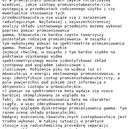
b) W praktycznych pomiarach zwykle chcielibyśmy
wiedzieć, jakie izotopy promieniotw&oacute;rcze
występują w przedmiotach codziennego użytku i czy
ewentualnie stosowanie tych
przedmiot&oacute;w nie wiąże się z narażeniem
radiologicznym. Najłatwiej i najwszechstronniej
analizy składu izotopowego przedmiotu możemy wykonać
poprzez pomiar promieniowania
gamma, kt&oacute;re bardzo często towarzyszy
pozostałym rodzajom promieniowania. W związku z
tym wykonujemy pomiar na spektrometrze promieniowania
gamma. Pomiar zegarka zwykle
zajmuje chwilkę, w związku z tym bardzo szybko na
podstawie uzyskanego widma
spektrometrycznego można zidentyfikować skład
izotopowy pod względem jakościowym i
ilościowym. Położenie piku na widmie (oś x)
m&oacute;wi o energii emitowanego promieniowania, a
więc identyfikuje izotop promieniotw&oacute;rczy, a
pole powierzchni pod pikiem jest informacją o
aktywności izotopu w pr&oacute;bce.
c) pomiar na spektrometrze beta wydaje się nieco
bardziej skomplikowany ze względu na
fakt, że widmo promieniowania beta ma charakter
ciągły, a więc zdecydowanie bardziej
rozlany względem dyskretnego promieniowania gamma. Tym
razem ocenę składu pr&oacute;bki
będącej mieszaniną r&oacute;żnych izotop&oacute;w jest
trudno wykonać. W takiej sytuacji w praktyce
stosuje się radiochemiczną procedurę separacji