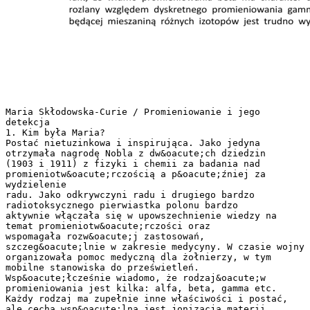
Maria Skłodowska-Curie / Promieniowanie i jego
detekcja
1. Kim była Maria?
Postać nietuzinkowa i inspirująca. Jako jedyna
otrzymała nagrodę Nobla z dw&oacute;ch dziedzin
(1903 i 1911) z fizyki i chemii za badania nad
promieniotw&oacute;rczością a p&oacute;źniej za
wydzielenie
radu. Jako odkrywczyni radu i drugiego bardzo
radiotoksycznego pierwiastka polonu bardzo
aktywnie włączała się w upowszechnienie wiedzy na
temat promieniotw&oacute;rczości oraz
wspomagała rozw&oacute;j zastosowań,
szczeg&oacute;lnie w zakresie medycyny. W czasie wojny
organizowała pomoc medyczną dla żołnierzy, w tym
mobilne stanowiska do prześwietleń.
Wsp&oacute;łcześnie wiadomo, że rodzaj&oacute;w
promieniowania jest kilka: alfa, beta, gamma etc.
Każdy rodzaj ma zupełnie inne właściwości i postać,
ale cechą wsp&oacute;lną jest jonizacja materii