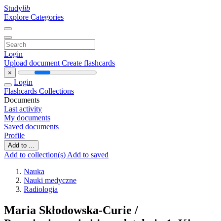
Study
lib
Explore Categories
Login
Upload document
Create flashcards
×
Login
Flashcards
Collections
Documents
Last activity
My documents
Saved documents
Profile
Add to ...
Add to collection(s)
Add to saved
Nauka
Nauki medyczne
Radiologia
Maria Skłodowska-Curie /