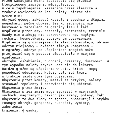
Przed wakacjami można zaszczepić się przeciw
kleszczowemu zapaleniu m&oacute;zgu.
W celu zapobiegania ukąszeniom przez kleszcze w
trakcie wycieczek do lasu należy ubierać się
szczelnie;
okrywać głowę, zakładać koszulę i spodnie z długimi
nogawkami, pełne obuwie. Bez konieczności nie
buszować w zaroślach na granicy lasu i łąki.
Użądlenia przez osy, pszczoły, szerszenie, trzmiele.
Owady nie atakują nie sprowokowane np. nagłymi
ruchami, kosmetykami, spożywanym pożywieniem.
Użądlenia są groźniejsze dla alergik&oacute;w, objawy:
odczyn miejscowy – okładać zimnym kompresem –
niegroźny, odczyn po użądleniach mnogich może
przejawiać się w postaci b&oacute;lu w miejscu
użądlenia,
obrzęku, osłabienia, nudności, dreszczy, duszności. W
tym wypadku należy szybko udać się do lekarza.
Bardzo groźne są użądlenia w usta, krtań – mogą
powodować uduszenie. Należy osłaniać twarz
w trakcie jazdy otwartymi pojazdami.
Ukąszenia przez komary, meszki są przykre, należy
stosować repelenty i odpowiednio się ubierać.
Ukąszenia przez żmije.
Ukąszenia przez żmije mogą zagrażać w miejscach
suchych, nagrzanych, takich jak zręby, polany, łąki.
Ukąszenie to dwa ślady po zębach, b&oacute;l i szybko
rosnący obrzęk, gorączka, nudności, wymioty,
zaburzenia
krążenia, drgawki.