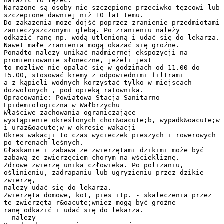
narazić to tężec.
Narażone są osoby nie szczepione przeciwko tężcowi lub
szczepione dawniej niż 10 lat temu.
Do zakażenia może dojść poprzez zranienie przedmiotami
zanieczyszczonymi glebą. Po zranieniu należy
odkazić ranę np. wodą utlenioną i udać się do lekarza.
Nawet małe zranienia mogą okazać się groźne.
Ponadto należy unikać nadmiernej ekspozycji na
promieniowanie słoneczne, jeżeli jest
to możliwe nie opalać się w godzinach od 11.00 do
15.00, stosować kremy z odpowiednimi filtrami
a z kąpieli wodnych korzystać tylko w miejscach
dozwolonych , pod opieką ratownika.
Opracowanie: Powiatowa Stacja Sanitarno-
Epidemiologiczna w Wałbrzychu
Właściwe zachowania ograniczające
wystąpienie określonych chor&oacute;b, wypadk&oacute;w
i uraz&oacute;w w okresie wakacji
Okres wakacji to czas wycieczek pieszych i rowerowych
po terenach leśnych.
Głaskanie i zabawa ze zwierzętami dzikimi może być
zabawą ze zwierzęciem chorym na wściekliznę.
Zdrowe zwierzę unika człowieka. Po polizaniu,
oślinieniu, zadrapaniu lub ugryzieniu przez dzikie
zwierzę,
należy udać się do lekarza.
Zwierzęta domowe, kot, pies itp. - skaleczenia przez
te zwierzęta r&oacute;wnież mogą być groźne
ranę odkazić i udać się do lekarza.
– należy