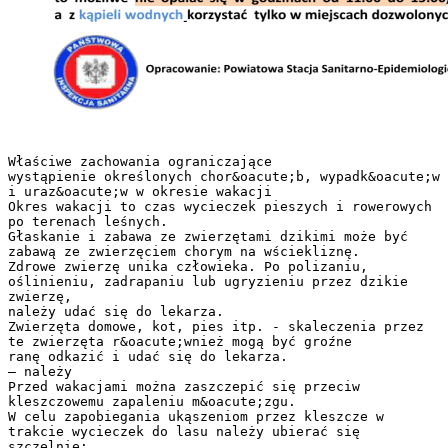
Właściwe zachowania ograniczające
wystąpienie określonych chor&oacute;b, wypadk&oacute;w
i uraz&oacute;w w okresie wakacji
Okres wakacji to czas wycieczek pieszych i rowerowych
po terenach leśnych.
Głaskanie i zabawa ze zwierzętami dzikimi może być
zabawą ze zwierzęciem chorym na wściekliznę.
Zdrowe zwierzę unika człowieka. Po polizaniu,
oślinieniu, zadrapaniu lub ugryzieniu przez dzikie
zwierzę,
należy udać się do lekarza.
Zwierzęta domowe, kot, pies itp. - skaleczenia przez
te zwierzęta r&oacute;wnież mogą być groźne
ranę odkazić i udać się do lekarza.
– należy
Przed wakacjami można zaszczepić się przeciw
kleszczowemu zapaleniu m&oacute;zgu.
W celu zapobiegania ukąszeniom przez kleszcze w
trakcie wycieczek do lasu należy ubierać się
szczelnie;