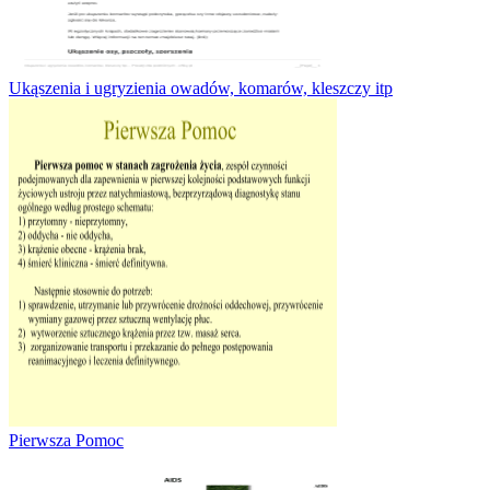
Ukąszenia i ugryzienia owadów, komarów, kleszczy itp
Pierwsza Pomoc