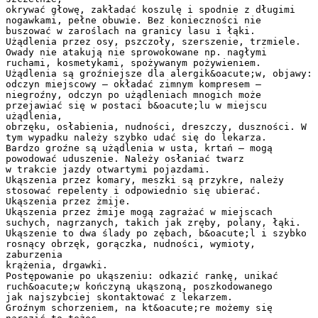
okrywać głowę, zakładać koszulę i spodnie z długimi
nogawkami, pełne obuwie. Bez konieczności nie
buszować w zaroślach na granicy lasu i łąki.
Użądlenia przez osy, pszczoły, szerszenie, trzmiele.
Owady nie atakują nie sprowokowane np. nagłymi
ruchami, kosmetykami, spożywanym pożywieniem.
Użądlenia są groźniejsze dla alergik&oacute;w, objawy:
odczyn miejscowy – okładać zimnym kompresem –
niegroźny, odczyn po użądleniach mnogich może
przejawiać się w postaci b&oacute;lu w miejscu
użądlenia,
obrzęku, osłabienia, nudności, dreszczy, duszności. W
tym wypadku należy szybko udać się do lekarza.
Bardzo groźne są użądlenia w usta, krtań – mogą
powodować uduszenie. Należy osłaniać twarz
w trakcie jazdy otwartymi pojazdami.
Ukąszenia przez komary, meszki są przykre, należy
stosować repelenty i odpowiednio się ubierać.
Ukąszenia przez żmije.
Ukąszenia przez żmije mogą zagrażać w miejscach
suchych, nagrzanych, takich jak zręby, polany, łąki.
Ukąszenie to dwa ślady po zębach, b&oacute;l i szybko
rosnący obrzęk, gorączka, nudności, wymioty,
zaburzenia
krążenia, drgawki.
Postępowanie po ukąszeniu: odkazić rankę, unikać
ruch&oacute;w kończyną ukąszoną, poszkodowanego
jak najszybciej skontaktować z lekarzem.
Groźnym schorzeniem, na kt&oacute;re możemy się