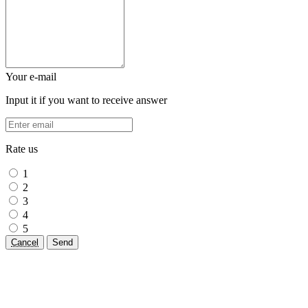
Your e-mail
Input it if you want to receive answer
Rate us
1
2
3
4
5
Cancel
Send