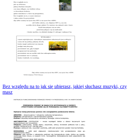
Bez względu na to jak się ubierasz, jakiej słuchasz muzyki, czy
masz