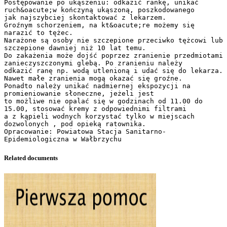
Postępowanie po ukąszeniu: odkazić rankę, unikać
ruch&oacute;w kończyną ukąszoną, poszkodowanego
jak najszybciej skontaktować z lekarzem.
Groźnym schorzeniem, na kt&oacute;re możemy się
narazić to tężec.
Narażone są osoby nie szczepione przeciwko tężcowi lub
szczepione dawniej niż 10 lat temu.
Do zakażenia może dojść poprzez zranienie przedmiotami
zanieczyszczonymi glebą. Po zranieniu należy
odkazić ranę np. wodą utlenioną i udać się do lekarza.
Nawet małe zranienia mogą okazać się groźne.
Ponadto należy unikać nadmiernej ekspozycji na
promieniowanie słoneczne, jeżeli jest
to możliwe nie opalać się w godzinach od 11.00 do
15.00, stosować kremy z odpowiednimi filtrami
a z kąpieli wodnych korzystać tylko w miejscach
dozwolonych , pod opieką ratownika.
Opracowanie: Powiatowa Stacja Sanitarno-
Related documents