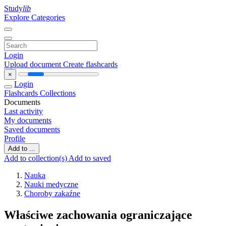
Study
lib
Explore Categories
Login
Upload document
Create flashcards
×
Login
Flashcards
Collections
Documents
Last activity
My documents
Saved documents
Profile
Add to ...
Add to collection(s)
Add to saved
Nauka
Nauki medyczne
Choroby zakaźne
Właściwe zachowania ograniczające