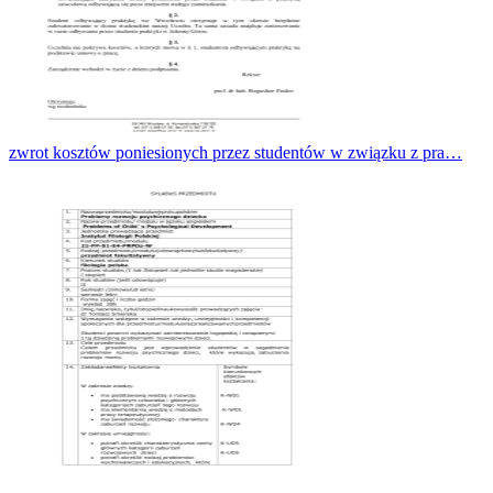
zwrot kosztów poniesionych przez studentów w związku z pra…