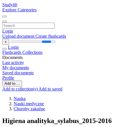
Study
lib
Explore Categories
Login
Upload document
Create flashcards
×
Login
Flashcards
Collections
Documents
Last activity
My documents
Saved documents
Profile
Add to ...
Add to collection(s)
Add to saved
Nauka
Nauki medyczne
Choroby zakaźne
Higiena analityka_sylabus_2015-2016