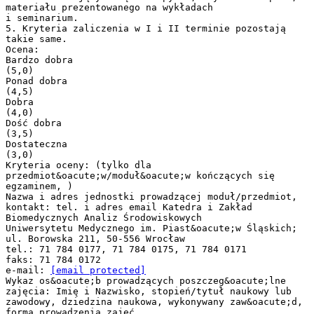
[email protected]
Wykaz os&oacute;b prowadzących poszczeg&oacute;lne
zajęcia: Imię i Nazwisko, stopień/tytuł naukowy lub
zawodowy, dziedzina naukowa, wykonywany zaw&oacute;d,
forma prowadzenia zajęć .