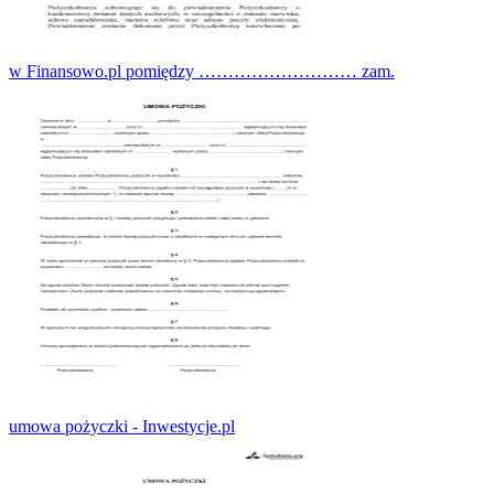
w Finansowo.pl pomiędzy ……………………… zam.
umowa pożyczki - Inwestycje.pl