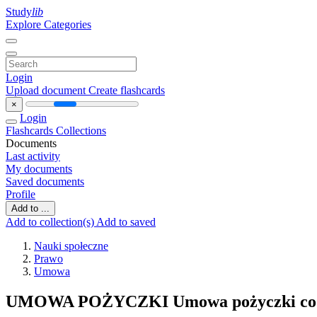
Study
lib
Explore Categories
Login
Upload document
Create flashcards
×
Login
Flashcards
Collections
Documents
Last activity
My documents
Saved documents
Profile
Add to ...
Add to collection(s)
Add to saved
Nauki społeczne
Prawo
Umowa
UMOWA POŻYCZKI Umowa pożyczki co d