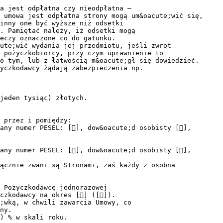
a jest odpłatna czy nieodpłatna –
 umowa jest odpłatna strony mogą um&oacute;wić się,
inny one być wyższe niż odsetki
%. Pamiętać należy, iż odsetki mogą
eczy oznaczone co do gatunku.
cute;wić wydania jej przedmiotu, jeśli zwrot
 pożyczkobiorcy, przy czym uprawnienie to
o tym, lub z łatwością m&oacute;gł się dowiedzieć.
yczkodawcy żądają zabezpieczenia np.
jeden tysiąc) złotych.
 przez i pomiędzy:
any numer PESEL: [], dow&oacute;d osobisty [],
any numer PESEL: [], dow&oacute;d osobisty [],
ącznie zwani są Stronami, zaś każdy z osobna
 Pożyczkodawcę jednorazowej
czkodawcy na okres [] ([]).
;wką, w chwili zawarcia Umowy, co
ny.
) % w skali roku.