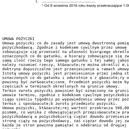
UMOWA POŻYCZKI
Umowa pożyczki co do zasady jest umową dwustronną pomi
pożyczkodawcą. Zgodnie z kodeksem cywilnym przez umowę 
zobowiązuje się przenieść na własność biorącego określo
oznaczonych co do gatunku, a biorący zobowiązuje się zw
samą ilość rzeczy tego samego gatunku i tej samej jakoś
należy rozumieć rzeczy, kt&oacute;re można określić m.i
doktryna dopuszczalne jest przeniesienie w ramach umowy
Istotą umowy pożyczki jest przeniesienie przez jedną st
oznaczonych co do gatunku i odwrotnie o z g&oacute;ry o
powinny być zwr&oacute;cone. Przedmiot pożyczki może by
częściach w terminach określonych na gruncie umowy.
Termin zwrotu pożyczki powinien być oznaczony na grunci
umowie terminu, zgodnie z kodeksem cywilnym pożyczkobio
ciągu sześciu tygodniu po wypowiedzeniu umowy przez poż
termin i spos&oacute;b zwrotu przedmiotu pożyczki.
Umowa pożyczki, kt&oacute;rej wartość przekracza 500,00
pismem, co wynika z obowiązujących przepis&oacute;w pra
pożyczkodawcą a pożyczkobiorcą ciężar dowodu przeniesie
stronę ciąży na pożyczkodawcy, zaś ciężar dowodu jej zw
każda ze stron powinna pamiętać o odebraniu od drugiej 