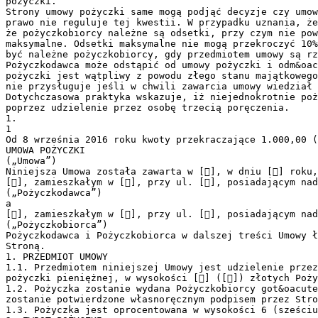
pożyczki.
Strony umowy pożyczki same mogą podjąć decyzje czy umow
prawo nie reguluje tej kwestii. W przypadku uznania, że
że pożyczkobiorcy należne są odsetki, przy czym nie pow
maksymalne. Odsetki maksymalne nie mogą przekroczyć 10
być należne pożyczkobiorcy, gdy przedmiotem umowy są rz
Pożyczkodawca może odstąpić od umowy pożyczki i odm&oa
pożyczki jest wątpliwy z powodu złego stanu majątkowego
nie przysługuje jeśli w chwili zawarcia umowy wiedział 
Dotychczasowa praktyka wskazuje, iż niejednokrotnie poż
poprzez udzielenie przez osobę trzecią poręczenia.
1.
1
Od 8 września 2016 roku kwoty przekraczające 1.000,00 (
UMOWA POŻYCZKI
(„Umowa”)
Niniejsza Umowa została zawarta w [], w dniu [] roku,
[], zamieszkałym w [], przy ul. [], posiadającym nad
(„Pożyczkodawca”)
a
[], zamieszkałym w [], przy ul. [], posiadającym nad
(„Pożyczkobiorca”)
Pożyczkodawca i Pożyczkobiorca w dalszej treści Umowy ł
Stroną.
1. PRZEDMIOT UMOWY
1.1. Przedmiotem niniejszej Umowy jest udzielenie przez
pożyczki pieniężnej, w wysokości [] ([]) złotych Poży
1.2. Pożyczka zostanie wydana Pożyczkobiorcy got&oacute
zostanie potwierdzone własnoręcznym podpisem przez Stro
1.3. Pożyczka jest oprocentowana w wysokości 6 (sześciu