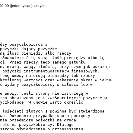
ędzy pożyczkobiorca a
pożyczki dający pożyczkę
ną ilość pieniędzy albo rzeczy
r&oacute;cić tę samą ilość pieniędzy albo tę
ci. Przez rzeczy tego samego gatunku
n. miarą, wagą, ilością, przy czym jak wskazuje
 pożyczki instrument&oacute;w finansowych.
ronę umowy na drugą pieniędzy lub rzeczy
kreślonej wartości oraz wskazanie okres w jakim
ć wydany pożyczkobiorcy w całości lub w
e umowy. Jeśli strony nie zastrzegą w
rca obowiązany jest zwr&oacute;cić pożyczkę w
yczkodawcę. W umowie warto określić
 (pięćset) złotych 1 powinna być stwierdzona
wa. Dokonanie przypadku sporu pomiędzy
nia przedmiotu pożyczki na drugą
rotu na pożyczkobiorcy. Dlatego
strony oświadczenia o przeniesieniu