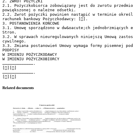
2. ZWROT POŻYCZKI
2.1. Pożyczkobiorca zobowiązany jest do zwrotu przedmio
powiększonej o należne odsetki.
2.2. Zwrot pożyczki powinien nastąpić w terminie określ
rachunek bankowy Pożyczkodawcy: [].
3. POSTANOWIENIA KOŃCOWE
3.1. Umowę sporządzono w dw&oacute;ch jednobrzmiących e
Stron.
3.2. W sprawach nieuregulowanych niniejszą Umową zastos
cywilnego.
3.3. Zmiana postanowień Umowy wymaga formy pisemnej pod
PODPISY
W IMIENIU POŻYCZKODAWCY
W IMIENIU POŻYCZKOBIORCY
………………………………….
[][]
………………………………….
Related documents