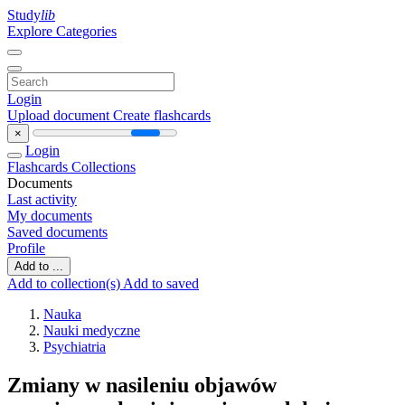
Study
lib
Explore Categories
Login
Upload document
Create flashcards
×
Login
Flashcards
Collections
Documents
Last activity
My documents
Saved documents
Profile
Add to ...
Add to collection(s)
Add to saved
Nauka
Nauki medyczne
Psychiatria
Zmiany w nasileniu objawów