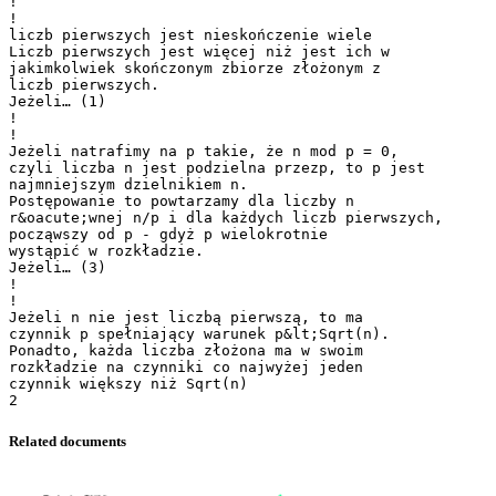
!
!
liczb pierwszych jest nieskończenie wiele
Liczb pierwszych jest więcej niż jest ich w
jakimkolwiek skończonym zbiorze złożonym z
liczb pierwszych.
Jeżeli… (1)
!
!
Jeżeli natrafimy na p takie, że n mod p = 0,
czyli liczba n jest podzielna przezp, to p jest
najmniejszym dzielnikiem n.
Postępowanie to powtarzamy dla liczby n
r&oacute;wnej n/p i dla każdych liczb pierwszych,
począwszy od p - gdyż p wielokrotnie
wystąpić w rozkładzie.
Jeżeli… (3)
!
!
Jeżeli n nie jest liczbą pierwszą, to ma
czynnik p spełniający warunek p&lt;Sqrt(n).
Ponadto, każda liczba złożona ma w swoim
rozkładzie na czynniki co najwyżej jeden
czynnik większy niż Sqrt(n)
Related documents