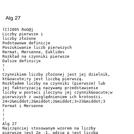
(C)2005 RoG@j
Liczby pierwsze i
liczby złożone
Podstawowe definicje
Poszukiwanie liczb pierwszych
Rermat, Mersenne, Euklides
Rozkład na czynniki pierwsze
Dalsze definicje
!
!
Czynnikiem liczby złożonej jest jej dzielnik,
kt&oacute;ry jest liczbą pierwszą.
Rozkładem liczby na czynniki (pierwsze) lub
jej faktoryzacją nazywamy przedstawienie
liczby w postaci iloczynu jej czynnik&oacute;w
pierwszych z uwzględnieniem ich krotności.
24=2&middot;2&middot;2&middot;3=23&middot;3
Fermat i Mersenne
!
!
!
Alg 27
Najczęściej stosowanym wzorem na liczby
pierwsze jest 2p -1, gdzie p jest liczbą