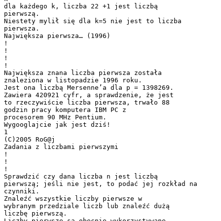
dla każdego k, liczba 22 +1 jest liczbą
pierwszą.
Niestety mylił się dla k=5 nie jest to liczba
pierwsza.
Największa pierwsza… (1996)
!
!
!
!
Największa znana liczba pierwsza została
znaleziona w listopadzie 1996 roku.
Jest ona liczbą Mersenne’a dla p = 1398269.
Zawiera 420921 cyfr, a sprawdzenie, że jest
to rzeczywiście liczba pierwsza, trwało 88
godzin pracy komputera IBM PC z
procesorem 90 MHz Pentium.
Wygooglajcie jak jest dziś!
1
(C)2005 RoG@j
Zadania z liczbami pierwszymi
!
!
!
Sprawdzić czy dana liczba n jest liczbą
pierwszą; jeśli nie jest, to podać jej rozkład na
czynniki.
Znaleźć wszystkie liczby pierwsze w
wybranym przedziale liczb lub znaleźć dużą
liczbę pierwszą.
Liczby pierwsze są obecnie wykorzystywane