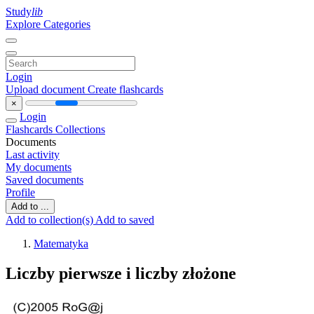
Study
lib
Explore Categories
Login
Upload document
Create flashcards
×
Login
Flashcards
Collections
Documents
Last activity
My documents
Saved documents
Profile
Add to ...
Add to collection(s)
Add to saved
Matematyka
Liczby pierwsze i liczby złożone