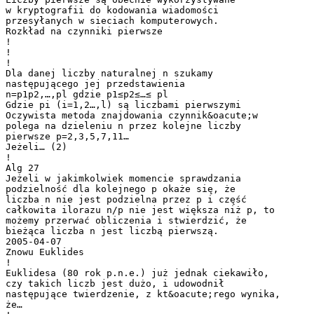
w kryptografii do kodowania wiadomości
przesyłanych w sieciach komputerowych.
Rozkład na czynniki pierwsze
!
!
!
Dla danej liczby naturalnej n szukamy
następującego jej przedstawienia
n=p1p2,…,pl gdzie p1≤p2≤…≤ pl
Gdzie pi (i=1,2…,l) są liczbami pierwszymi
Oczywista metoda znajdowania czynnik&oacute;w
polega na dzieleniu n przez kolejne liczby
pierwsze p=2,3,5,7,11…
Jeżeli… (2)
!
Alg 27
Jeżeli w jakimkolwiek momencie sprawdzania
podzielność dla kolejnego p okaże się, że
liczba n nie jest podzielna przez p i część
całkowita ilorazu n/p nie jest większa niż p, to
możemy przerwać obliczenia i stwierdzić, że
bieżąca liczba n jest liczbą pierwszą.
2005-04-07
Znowu Euklides
!
Euklidesa (80 rok p.n.e.) już jednak ciekawiło,
czy takich liczb jest dużo, i udowodnił
następujące twierdzenie, z kt&oacute;rego wynika,
że…