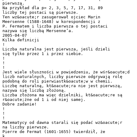
pierwszą.
Na przykład dla p= 2, 3, 5, 7, 17, 31, 89
liczby tej postaci są pierwsze.
Ten wz&oacute;r zasugerował ojciec Marin
Meersenne (1588-1648) w korespondencji z
P. Fermatem i liczba pierwsza o tej postaci
nazywa się liczbą Mersenne’a.
2005-04-07
Kilka definicji
!
Liczba naturalna jest pierwsza, jeśli dzieli
się tylko przez 1 i przez siebie.
!
!
!
Jest wiele słuszności w powiedzeniu, że wśr&oacute;d
liczb naturalnych, liczby pierwsze odgrywają rolę
podobną do roli pierwiastk&oacute;w w chemii.
Liczbę naturalną, kt&oacute;ra nie jest pierwszą,
nazywa się liczbą złożoną.
Liczba złożona ma więc dzielniki, kt&oacute;re są
r&oacute;żne od 1 i od niej samej.
Dobre zadanie!
!
!
!
Matematycy od dawna starali się podać wz&oacute;r
na liczby pierwsze.
Pierre de Fermat (1601-1655) twierdził, że
k