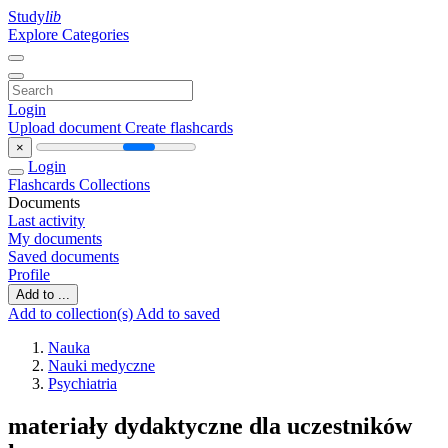
Study
lib
Explore Categories
Login
Upload document
Create flashcards
×
Login
Flashcards
Collections
Documents
Last activity
My documents
Saved documents
Profile
Add to ...
Add to collection(s)
Add to saved
Nauka
Nauki medyczne
Psychiatria
materiały dydaktyczne dla uczestników