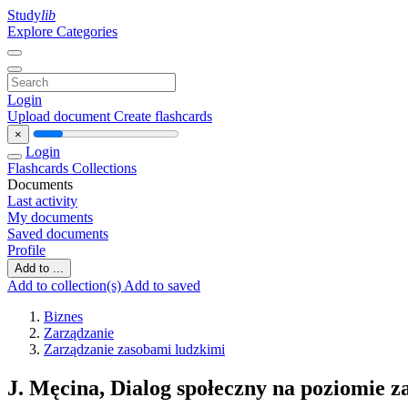
Study
lib
Explore Categories
Login
Upload document
Create flashcards
×
Login
Flashcards
Collections
Documents
Last activity
My documents
Saved documents
Profile
Add to ...
Add to collection(s)
Add to saved
Biznes
Zarządzanie
Zarządzanie zasobami ludzkimi
J. Męcina, Dialog społeczny na poziomie z