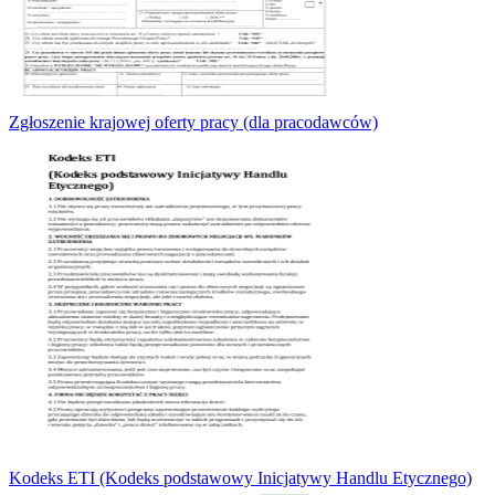
Zgłoszenie krajowej oferty pracy (dla pracodawców)
Kodeks ETI (Kodeks podstawowy Inicjatywy Handlu Etycznego)