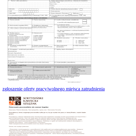
zgłoszenie oferty pracy/wolnego miejsca zatrudnienia