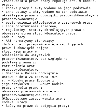
Źr&oacute;dła prawa pracy reguluje art. 9 kodeksu
pracy.
• kodeks pracy i akty wydane na jego podstawie
• inne ustawy i akty wydane na ich podstawie
określające prawa i obowiązki pracownik&oacute;w i
pracodawc&oacute;w
• postanowienia układ&oacute;w zbiorowych pracy
• inne porozumienia zbiorowe,
• regulaminy, statuty określających prawa i
obowiązki stron stosunk&oacute;w pracy.
Kodeks Pracy
• Akt normatywny stanowiący
zbi&oacute;r przepis&oacute;w regulujących
prawa i obowiązki objęte
stosunkiem pracy w
odniesieniu do wszystkich
pracownik&oacute;w, bez względu na
podstawę prawną ich
zatrudnienia oraz
pracodawc&oacute;w.
• Obecnie w Polsce obowiązuje
ustawa z dnia 26 czerwca 1974
r. – Kodeks pracy Zgodnie z
jego artykułem 1. – &quot;Kodeks
pracy określa prawa i
obowiązki pracownik&oacute;w i
pracodawc&oacute;w&quot;.
Gł&oacute;wne zasady wynikające z
Kodeksu Pracy
• każdy ma prawo do podjęcia pracy;