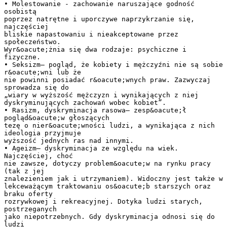
• Molestowanie - zachowanie naruszające godność
osobistą
poprzez natrętne i uporczywe naprzykrzanie się,
najczęściej
bliskie napastowaniu i nieakceptowane przez
społeczeństwo.
Wyr&oacute;żnia się dwa rodzaje: psychiczne i
fizyczne.
• Seksizm– pogląd, że kobiety i mężczyźni nie są sobie
r&oacute;wni lub że
nie powinni posiadać r&oacute;wnych praw. Zazwyczaj
sprowadza się do
„wiary w wyższość mężczyzn i wynikających z niej
dyskryminujących zachowań wobec kobiet”.
• Rasizm, dyskryminacja rasowa– zesp&oacute;ł
pogląd&oacute;w głoszących
tezę o nier&oacute;wności ludzi, a wynikająca z nich
ideologia przyjmuje
wyższość jednych ras nad innymi.
• Ageizm– dyskryminacja ze względu na wiek.
Najczęściej, choć
nie zawsze, dotyczy problem&oacute;w na rynku pracy
(tak z jej
znalezieniem jak i utrzymaniem). Widoczny jest także w
lekceważącym traktowaniu os&oacute;b starszych oraz
braku oferty
rozrywkowej i rekreacyjnej. Dotyka ludzi starych,
postrzeganych
jako niepotrzebnych. Gdy dyskryminacja odnosi się do
ludzi