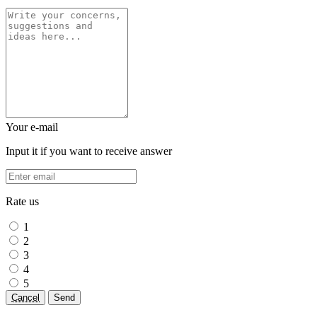
Your e-mail
Input it if you want to receive answer
Rate us
1
2
3
4
5
Cancel
Send