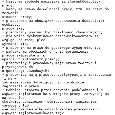
• każdy ma swobodę nawiązywania stosunk&oacute;w
pracy;
• każdy ma prawo do wolności pracy, tzn. ma prawo do
zerwania
stosunku pracy;
• pracodawca ma obowiązek poszanowania d&oacute;br
osobistych
pracownika;
• pracownicy powinni być traktowani r&oacute;wno;
• nie wolno dyskryminować pracownik&oacute;w ze
względu na rasę, płeć,
wyznanie itp.
• pracownik ma prawo do godziwego wynagrodzenia;
• państwo ma obowiązek chronić uprawnienia
pracownik&oacute;w, w
oparciu o automatyzm prawny;
• pracownicy i pracodawcy mają prawo tworzyć i
przystępować do
organizacji zawodowych;
• pracownicy mają prawo do partycypacji w zarządzaniu
firmą w
zakresie spraw dotyczących ich osobiście.
Zagrożenia w pracy
• Mobbing -oznacza prześladowanie podwładnego lub
wsp&oacute;łpracownika w miejscu pracy. Zazwyczaj ma
na celu lub
skutkuje: poniżeniem, ośmieszeniem, zaniżeniem
samooceny lub
wyeliminowaniem albo odizolowaniem pracownika od
wsp&oacute;łpracownik&oacute;w.