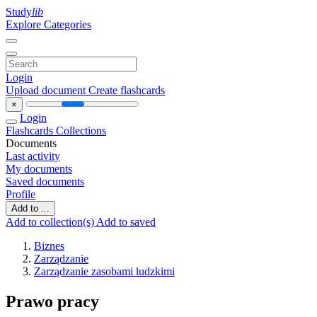
Study
lib
Explore Categories
Login
Upload document
Create flashcards
×
Login
Flashcards
Collections
Documents
Last activity
My documents
Saved documents
Profile
Add to ...
Add to collection(s)
Add to saved
Biznes
Zarządzanie
Zarządzanie zasobami ludzkimi
Prawo pracy