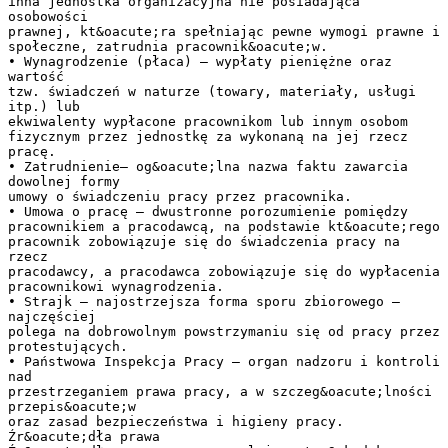
inna jednostka organizacyjna nie posiadająca
osobowości
prawnej, kt&oacute;ra spełniając pewne wymogi prawne i
społeczne, zatrudnia pracownik&oacute;w.
• Wynagrodzenie (płaca) – wypłaty pieniężne oraz
wartość
tzw. świadczeń w naturze (towary, materiały, usługi
itp.) lub
ekwiwalenty wypłacone pracownikom lub innym osobom
fizycznym przez jednostkę za wykonaną na jej rzecz
pracę.
• Zatrudnienie– og&oacute;lna nazwa faktu zawarcia
dowolnej formy
umowy o świadczeniu pracy przez pracownika.
• Umowa o pracę – dwustronne porozumienie pomiędzy
pracownikiem a pracodawcą, na podstawie kt&oacute;rego
pracownik zobowiązuje się do świadczenia pracy na
rzecz
pracodawcy, a pracodawca zobowiązuje się do wypłacenia
pracownikowi wynagrodzenia.
• Strajk – najostrzejsza forma sporu zbiorowego –
najczęściej
polega na dobrowolnym powstrzymaniu się od pracy przez
protestujących.
• Państwowa Inspekcja Pracy – organ nadzoru i kontroli
nad
przestrzeganiem prawa pracy, a w szczeg&oacute;lności
przepis&oacute;w
oraz zasad bezpieczeństwa i higieny pracy.
Źr&oacute;dła prawa