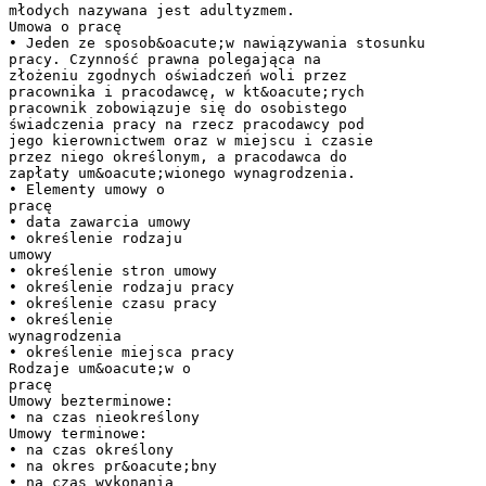
młodych nazywana jest adultyzmem.
Umowa o pracę
• Jeden ze sposob&oacute;w nawiązywania stosunku
pracy. Czynność prawna polegająca na
złożeniu zgodnych oświadczeń woli przez
pracownika i pracodawcę, w kt&oacute;rych
pracownik zobowiązuje się do osobistego
świadczenia pracy na rzecz pracodawcy pod
jego kierownictwem oraz w miejscu i czasie
przez niego określonym, a pracodawca do
zapłaty um&oacute;wionego wynagrodzenia.
• Elementy umowy o
pracę
• data zawarcia umowy
• określenie rodzaju
umowy
• określenie stron umowy
• określenie rodzaju pracy
• określenie czasu pracy
• określenie
wynagrodzenia
• określenie miejsca pracy
Rodzaje um&oacute;w o
pracę
Umowy bezterminowe:
• na czas nieokreślony
Umowy terminowe:
• na czas określony
• na okres pr&oacute;bny
• na czas wykonania