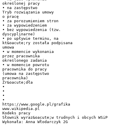
określonej pracy
• na zastępstwo
Tryb rozwiązania umowy
o pracę
• za porozumieniem stron
• za wypowiedzeniem
• bez wypowiedzenia (tzw.
dyscyplinarne)
• po upływie terminu, na
kt&oacute;ry została podpisana
umowa
• w momencie wykonania
przez pracownika
określonego zadania
• w momencie powrotu
pracownika do pracy
(umowa na zastępstwo
pracownika)
Źr&oacute;dła
•
•
•
•
https://www.google.pl/grafika
www.wikipedia.pl
Kodeks pracy
Słownik wyraz&oacute;w trudnych i obcych WSiP