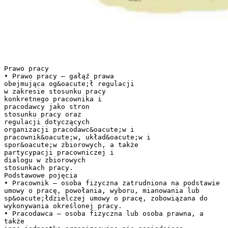
Prawo pracy
• Prawo pracy – gałąź prawa
obejmująca og&oacute;ł regulacji
w zakresie stosunku pracy
konkretnego pracownika i
pracodawcy jako stron
stosunku pracy oraz
regulacji dotyczących
organizacji pracodawc&oacute;w i
pracownik&oacute;w, układ&oacute;w i
spor&oacute;w zbiorowych, a także
partycypacji pracowniczej i
dialogu w zbiorowych
stosunkach pracy.
Podstawowe pojęcia
• Pracownik – osoba fizyczna zatrudniona na podstawie
umowy o pracę, powołania, wyboru, mianowania lub
sp&oacute;łdzielczej umowy o pracę, zobowiązana do
wykonywania określonej pracy.
• Pracodawca – osoba fizyczna lub osoba prawna, a
także