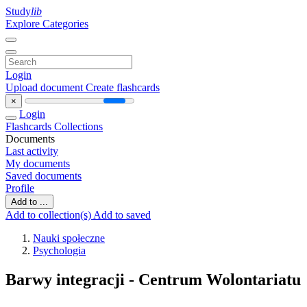
Study
lib
Explore Categories
Login
Upload document
Create flashcards
×
Login
Flashcards
Collections
Documents
Last activity
My documents
Saved documents
Profile
Add to ...
Add to collection(s)
Add to saved
Nauki społeczne
Psychologia
Barwy integracji - Centrum Wolontariatu