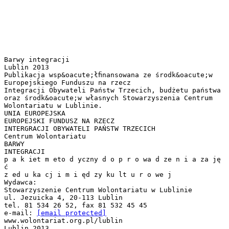
Barwy integracji
Lublin 2013
Publikacja wsp&oacute;łﬁnansowana ze środk&oacute;w
Europejskiego Funduszu na rzecz
Integracji Obywateli Państw Trzecich, budżetu państwa
oraz środk&oacute;w własnych Stowarzyszenia Centrum
Wolontariatu w Lublinie.
UNIA EUROPEJSKA
EUROPEJSKI FUNDUSZ NA RZECZ
INTERGRACJI OBYWATELI PAŃSTW TRZECICH
Centrum Wolontariatu
BARWY
INTEGRACJI
p a k iet m eto d yczny d o p r o wa d ze n i a za ję
ć
z ed u ka cj i m i ęd zy ku lt u r o we j
Wydawca:
Stowarzyszenie Centrum Wolontariatu w Lublinie
ul. Jezuicka 4, 20-113 Lublin
tel. 81 534 26 52, fax 81 532 45 45
e-mail:
[email protected]