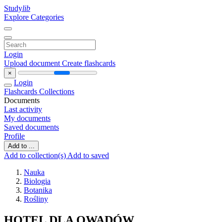
Study
lib
Explore Categories
Login
Upload document
Create flashcards
×
Login
Flashcards
Collections
Documents
Last activity
My documents
Saved documents
Profile
Add to ...
Add to collection(s)
Add to saved
Nauka
Biologia
Botanika
Rośliny
HOTEL DLA OWADÓW