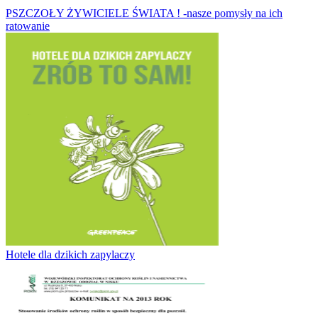
PSZCZOŁY ŻYWICIELE ŚWIATA ! -nasze pomysły na ich
ratowanie
Hotele dla dzikich zapylaczy