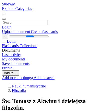
Study
lib
Explore Categories
Login
Upload document
Create flashcards
×
Login
Flashcards
Collections
Documents
Last activity
My documents
Saved documents
Profile
Add to ...
Add to collection(s)
Add to saved
Nauki humanistyczne
Filozofia
Św. Tomasz z Akwinu i dzisiejsza
filozofia.