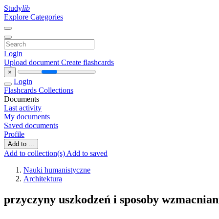
Study
lib
Explore Categories
Login
Upload document
Create flashcards
×
Login
Flashcards
Collections
Documents
Last activity
My documents
Saved documents
Profile
Add to ...
Add to collection(s)
Add to saved
Nauki humanistyczne
Architektura
przyczyny uszkodzeń i sposoby wzmacnia