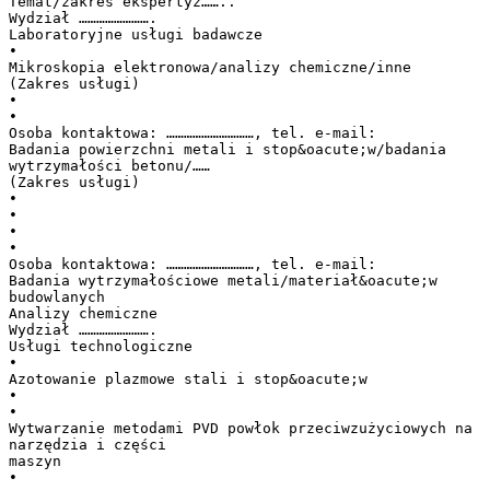
Temat/zakres ekspertyz……..
Wydział …………………….
Laboratoryjne usługi badawcze
•
Mikroskopia elektronowa/analizy chemiczne/inne
(Zakres usługi)
•
•
Osoba kontaktowa: …………………………, tel. e-mail:
Badania powierzchni metali i stop&oacute;w/badania
wytrzymałości betonu/……
(Zakres usługi)
•
•
•
•
Osoba kontaktowa: …………………………, tel. e-mail:
Badania wytrzymałościowe metali/materiał&oacute;w
budowlanych
Analizy chemiczne
Wydział …………………….
Usługi technologiczne
•
Azotowanie plazmowe stali i stop&oacute;w
•
•
Wytwarzanie metodami PVD powłok przeciwzużyciowych na
narzędzia i części
maszyn
•