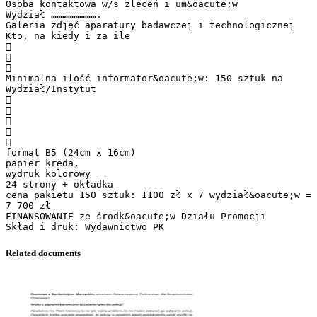
Osoba kontaktowa w/s zleceń i um&oacute;w
Wydział …………………….
Galeria zdjęć aparatury badawczej i technologicznej
Kto, na kiedy i za ile



Minimalna ilość informator&oacute;w: 150 sztuk na
Wydział/Instytut





format B5 (24cm x 16cm)
papier kreda,
wydruk kolorowy
24 strony + okładka
cena pakietu 150 sztuk: 1100 zł x 7 wydział&oacute;w =
7 700 zł
FINANSOWANIE ze środk&oacute;w Działu Promocji
Related documents