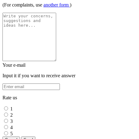
(For complaints, use
another form
)
Your e-mail
Input it if you want to receive answer
Rate us
1
2
3
4
5