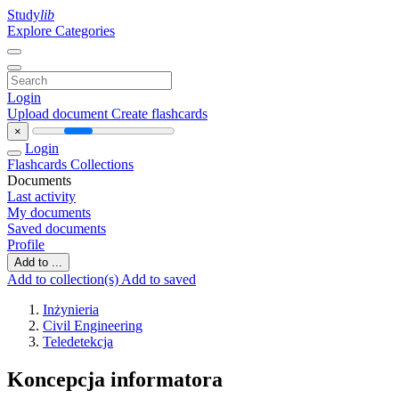
Study
lib
Explore Categories
Login
Upload document
Create flashcards
×
Login
Flashcards
Collections
Documents
Last activity
My documents
Saved documents
Profile
Add to ...
Add to collection(s)
Add to saved
Inżynieria
Civil Engineering
Teledetekcja
Koncepcja informatora