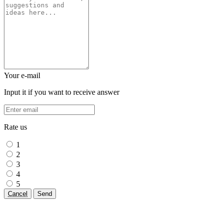
Your e-mail
Input it if you want to receive answer
Rate us
1
2
3
4
5
Cancel
Send