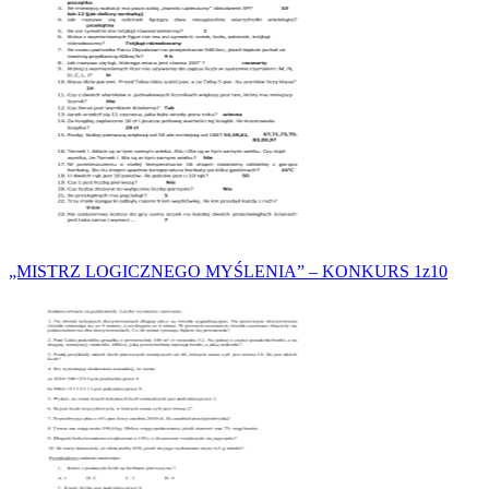
„MISTRZ LOGICZNEGO MYŚLENIA” – KONKURS 1z10