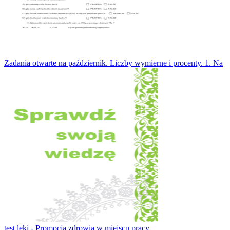
Zadania otwarte na październik. Liczby wymierne i procenty. 1. Na
test leki - Promocja zdrowia w miejscu pracy