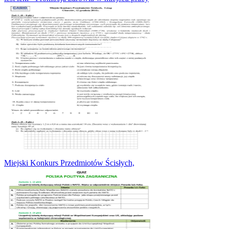
Miejski Konkurs Przedmiotów Ścisłych,