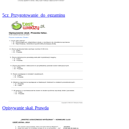
5cz_Przygotowanie_do_egzaminu
Opisywanie skał. Prawda