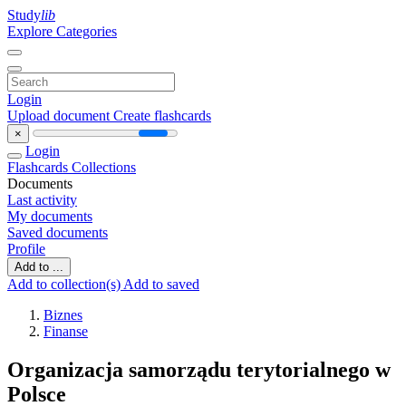
Study
lib
Explore Categories
Login
Upload document
Create flashcards
×
Login
Flashcards
Collections
Documents
Last activity
My documents
Saved documents
Profile
Add to ...
Add to collection(s)
Add to saved
Biznes
Finanse
Organizacja samorządu terytorialnego w
Polsce