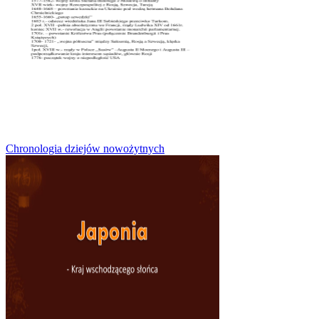
Chronologia dziejów nowożytnych