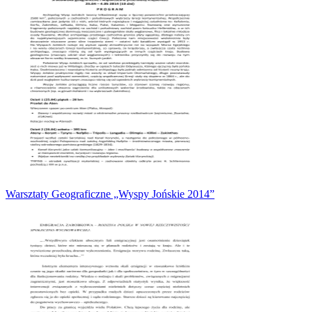
Warsztaty Geograficzne „Wyspy Jońskie 2014”