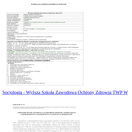
Socjologia - Wyższa Szkoła Zawodowa Ochrony Zdrowia TWP W