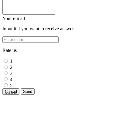
Your e-mail
Input it if you want to receive answer
Rate us
1
2
3
4
5
Cancel
Send