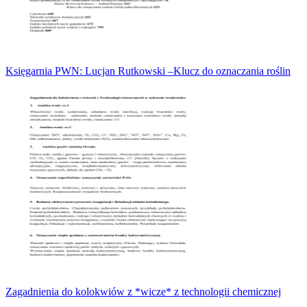
Księgarnia PWN: Lucjan Rutkowski –Klucz do oznaczania roślin
Zagadnienia do kolokwiów z *wicze* z technologii chemicznej