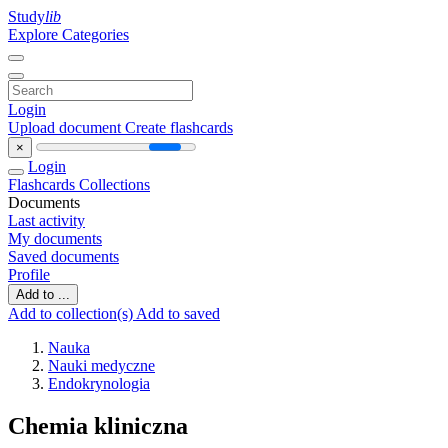
Study
lib
Explore Categories
Login
Upload document
Create flashcards
×
Login
Flashcards
Collections
Documents
Last activity
My documents
Saved documents
Profile
Add to ...
Add to collection(s)
Add to saved
Nauka
Nauki medyczne
Endokrynologia
Chemia kliniczna