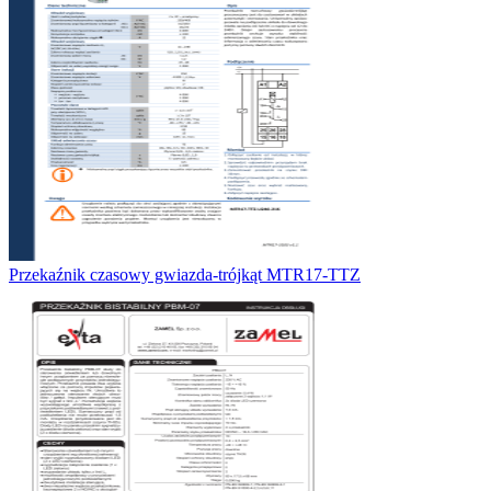
Przekaźnik czasowy gwiazda-trójkąt MTR17-TTZ