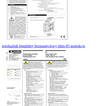
przekaźnik bistabilny beznapięciowy pbm-05 instrukcja