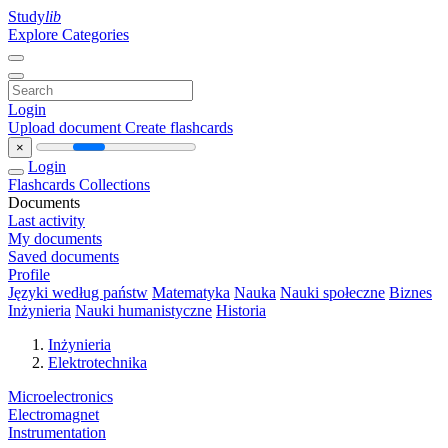
Study
lib
Explore Categories
Login
Upload document
Create flashcards
×
Login
Flashcards
Collections
Documents
Last activity
My documents
Saved documents
Profile
Języki według państw
Matematyka
Nauka
Nauki społeczne
Biznes
Inżynieria
Nauki humanistyczne
Historia
Inżynieria
Elektrotechnika
Microelectronics
Electromagnet
Instrumentation