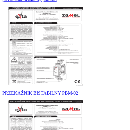
PRZEKAŹNIK BISTABILNY PBM-02