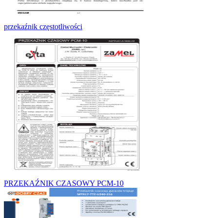
przekaźnik częstotliwości
PRZEKAŹNIK CZASOWY PCM-10