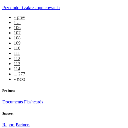
Przedmiot i zakres opracowania
«
prev
1 ...
106
107
108
109
110
111
112
113
114
... 277
»
next
Products
Documents
Flashcards
Support
Report
Partners