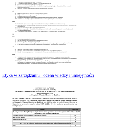
Etyka w zarządzaniu - ocena wiedzy i umiejętności