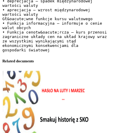
• deprecjacja – spadek międzynarodowej
wartości waluty
• aprecjacja – wzrost międzynarodowej
wartości waluty
Gł&oacute;wne funkcje kursu walutowego
• Funkcja informacyjna – informuje o cenie
walut obcych
• Funkcja cenotw&oacute;rcza – kurs przenosi
zagraniczne układy cen na układ krajowy wraz
ze wszystkimi wynikającymi stąd
ekonomicznymi konsekwencjami dla
Related documents