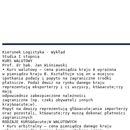
Kierunek Logistyka - Wykład
Studia I stopnia
KURS WALUTOWY
Prof. dr hab. Jan Wiśniewski
• Kurs walutowy – cena pieniądza kraju A wyrażona
w pieniądzu kraju B. Kształtuje się on w miejscu
spotkania podaży i popytu na zagraniczne środki
płatnicze. Podaż dewiz na rynku danego kraju
reprezentują eksporterzy i ci wszyscy, kt&oacute;rzy
mają
odpowiednio zabezpieczone należności
zagraniczne (np. czeki obywateli innych
kraj&oacute;w).
Popyt na dewizy reprezentują gł&oacute;wnie importerzy
oraz pozostali, kt&oacute;rzy muszą dokonać płatności
zagranicznych
RODZAJE KURS&Oacute;W WALUTOWYCH
• Kurs arbitralny – cena pieniądza danego kraju