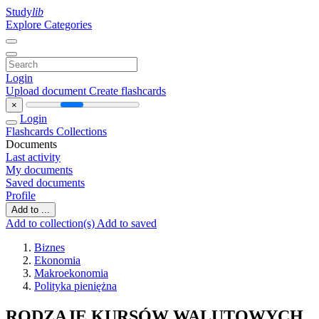
Study
lib
Explore Categories
Login
Upload document
Create flashcards
×
Login
Flashcards
Collections
Documents
Last activity
My documents
Saved documents
Profile
Add to ...
Add to collection(s)
Add to saved
Biznes
Ekonomia
Makroekonomia
Polityka pieniężna
RODZAJE KURSÓW WALUTOWYCH