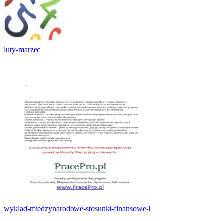
luty-marzec
wyklad-miedzynarodowe-stosunki-finansowe-i