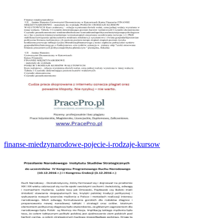
finanse-miedzynarodowe-pojecie-i-rodzaje-kursow