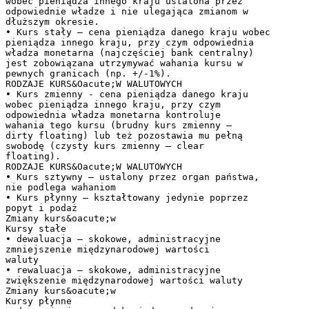
wobec pieniądza innego kraju ustalona przez
odpowiednie władze i nie ulegająca zmianom w
dłuższym okresie.
• Kurs stały – cena pieniądza danego kraju wobec
pieniądza innego kraju, przy czym odpowiednia
władza monetarna (najczęściej bank centralny)
jest zobowiązana utrzymywać wahania kursu w
pewnych granicach (np. +/-1%).
RODZAJE KURS&Oacute;W WALUTOWYCH
• Kurs zmienny - cena pieniądza danego kraju
wobec pieniądza innego kraju, przy czym
odpowiednia władza monetarna kontroluje
wahania tego kursu (brudny kurs zmienny –
dirty floating) lub też pozostawia mu pełną
swobodę (czysty kurs zmienny – clear
floating).
RODZAJE KURS&Oacute;W WALUTOWYCH
• Kurs sztywny – ustalony przez organ państwa,
nie podlega wahaniom
• Kurs płynny – kształtowany jedynie poprzez
popyt i podaż
Zmiany kurs&oacute;w
Kursy stałe
• dewaluacja – skokowe, administracyjne
zmniejszenie międzynarodowej wartości
waluty
• rewaluacja – skokowe, administracyjne
zwiększenie międzynarodowej wartości waluty
Zmiany kurs&oacute;w
Kursy płynne