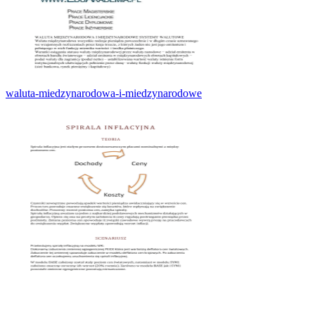
waluta-miedzynarodowa-i-miedzynarodowe