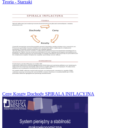
Teoria - Starzaki
Ceny Koszty Dochody SPIRALA INFLACYJNA