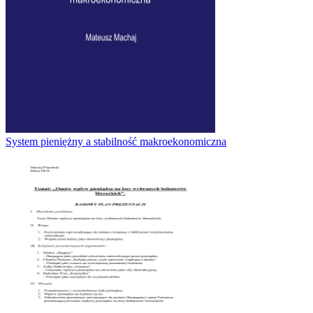
System pieniężny a stabilność makroekonomiczna