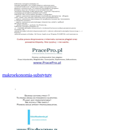
makroekonomia-substytuty