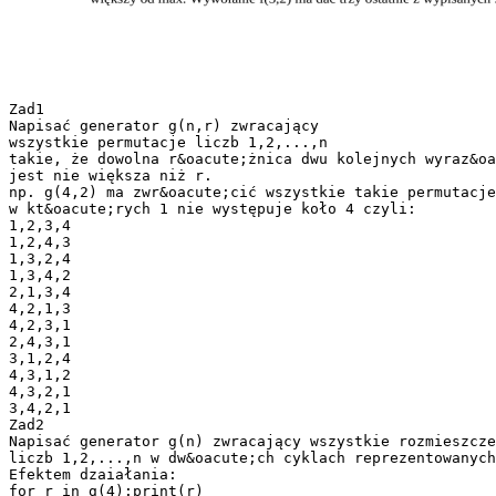
Zad1
Napisać generator g(n,r) zwracający
wszystkie permutacje liczb 1,2,...,n
takie, że dowolna r&oacute;żnica dwu kolejnych wyraz&oa
jest nie większa niż r.
np. g(4,2) ma zwr&oacute;cić wszystkie takie permutacje
w kt&oacute;rych 1 nie występuje koło 4 czyli:
1,2,3,4
1,2,4,3
1,3,2,4
1,3,4,2
2,1,3,4
4,2,1,3
4,2,3,1
2,4,3,1
3,1,2,4
4,3,1,2
4,3,2,1
3,4,2,1
Zad2
Napisać generator g(n) zwracający wszystkie rozmieszcze
liczb 1,2,...,n w dw&oacute;ch cyklach reprezentowanych
Efektem dzaiałania:
for r in g(4):print(r)