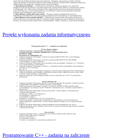
Projekt wykonania zadania informatycznego
Programowanie C++ - zadania na zaliczenie