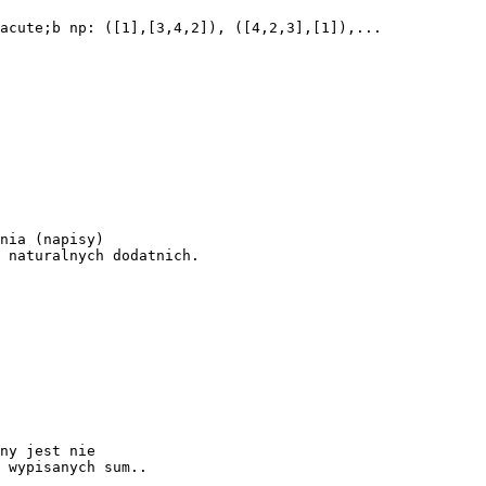
acute;b np: ([1],[3,4,2]), ([4,2,3],[1]),...
nia (napisy)
 naturalnych dodatnich.
ny jest nie