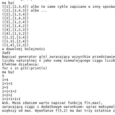
ma być
([1],[2,3,4]) albo te same cykle zapisane w inny spos&o
([1],[2,4,3]) albo ...
([2],[1,3,4])
([2],[1,4,3])
([3],[1,2,4])
([3],[1,4,2])
([4],[1,2,3])
([4],[1,3,2])
([1,2],[3,4])
([1,3],[2,4])
([1,4],[2,3])
w dowolnej kolejności
Zad3
Napisać generator g(n) zwracający wszystkie przedstawie
liczby naturalnej n jako sumę niemalejącego ciągu liczb
Efektem działania:
for s in g(5):print(s)
ma być
5
1+4
1+1+3
2+3
1+1+1+2
1+2+2
1+1+1+1+1
Wsk. Moim zdaniem warto napisać funkcję f(n,max),
zwracającą ciągi z dodatkowym warunkiem: wyraz maksymal