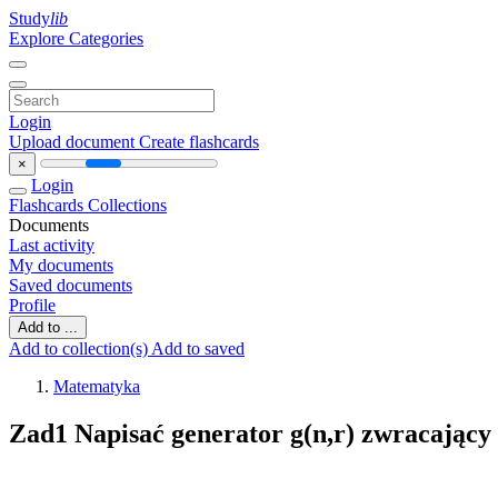
Study
lib
Explore Categories
Login
Upload document
Create flashcards
×
Login
Flashcards
Collections
Documents
Last activity
My documents
Saved documents
Profile
Add to ...
Add to collection(s)
Add to saved
Matematyka
Zad1 Napisać generator g(n,r) zwracający