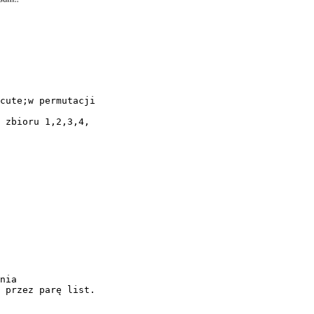
cute;w permutacji
 zbioru 1,2,3,4,
nia
 przez parę list.