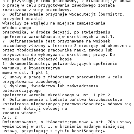
nie przysługuje temu pracodawcy, z kt&oacute;rym umowa
o pracę w celu przygotowania zawodowego została
rozwiązana z winy pracodawcy.
6. Dofinansowanie przyznaje w&oacute;jt (burmistrz,
prezydent miasta)
właściwy ze względu na miejsce zamieszkania
młodocianego
pracownika, w drodze decyzji, po stwierdzeniu
spełnienia warunk&oacute;w określonych w ust.1.
7. Dofinansowanie jest przyznawane na wniosek
pracodawcy złożony w terminie 3 miesięcy od ukończenia
przez młodocianego pracownika nauki zawodu lub
przyuczenia do wykonywania określonej pracy. Do
wniosku należy dołączyć kopie:
1) dokument&oacute;w potwierdzających spełnienie
warunku, o kt&oacute;rym
mowa w ust. 1 pkt 1,
2) umowy o pracę z młodocianym pracownikiem w celu
przygotowania zawodowego,
3) dyplomu, świadectwa lub zaświadczenia
potwierdzającego
spełnienie warunku określonego w ust. 1 pkt 2.
8. Dofinansowanie z budżetu państwa koszt&oacute;w
kształcenia młodocianych pracownik&oacute;w odbywa się
w ramach dotacji celowej na
zadania własne.”.
Art. 2.
Dofinansowanie, o kt&oacute;rym mowa w art. 70b ustawy
wymienionej w art. 1, w brzmieniu nadanym niniejszą
ustawą, przysługuje z tytułu koszt&oacute;w