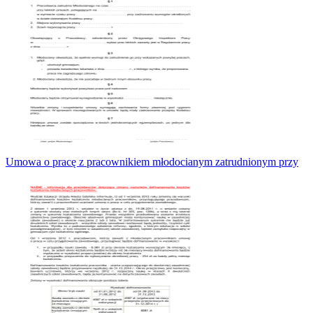
Umowa o pracę z pracownikiem młodocianym zatrudnionym przy