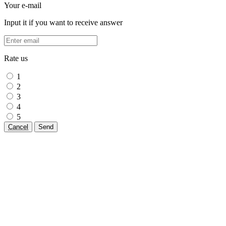
Your e-mail
Input it if you want to receive answer
Rate us
1
2
3
4
5
Cancel
Send