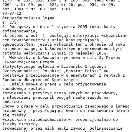
1176, Nr 137, poz. 1304 i Nr 203, poz. 1966 oraz z
2004 r. Nr 69, poz. 624, Nr 96, poz. 959, Nr 99,
poz. 1001 i Nr 109, poz. 1161..
04-07-12
&copy;Kancelaria Sejmu
s. 2/3
3. Począwszy od dnia 1 stycznia 2005 roku, kwoty
dofinansowania,
określone w ust. 2, podlegają waloryzacji wskaźnikiem
cen towar&oacute;w i usług konsumpcyjnych
og&oacute;łem, jeżeli wskaźnik ten w okresie od roku
kalendarzowego, w kt&oacute;rym przeprowadzona była
ostatnio waloryzacja wynosi co najmniej 105%.
4. Wskaźnik, o kt&oacute;rym mowa w ust. 3, Prezes
Gł&oacute;wnego Urzędu
Statystycznego ogłasza w Dzienniku Urzędowym
Rzeczypospolitej Polskiej „Monitor Polski” na
podstawie przepis&oacute;w o emeryturach i rentach z
Funduszu Ubezpieczeń Społecznych.
5. Jeżeli umowa o pracę w celu przygotowania
zawodowego została
rozwiązana z przyczyn niezależnych od pracodawcy,
a młodociany pracownik podjął naukę zawodu na
podstawie
umowy o pracę w celu przygotowania zawodowego u innego
pracodawcy - przysługującą kwotę dofinansowania dzieli
się między
wszystkich pracodawc&oacute;w, proporcjonalnie do
liczby miesięcy
prowadzonej przez nich nauki zawodu. Dofinansowanie