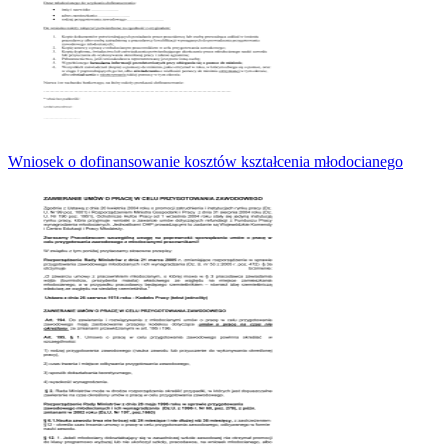
Wniosek o dofinansowanie kosztów kształcenia młodocianego