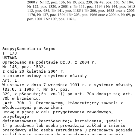
&copy;Kancelaria Sejmu
s. 1/3
USTAWA
Opracowano na podstawie Dz.U. z 2004 r.
Nr 145, poz. 1532.
z dnia 20 kwietnia 2004 r.
o zmianie ustawy o systemie oświaty
Art. 1.
W ustawie z dnia 7 września 1991 r. o systemie oświaty
(Dz.U. z 1996 r. Nr 67, poz.
329, z p&oacute;źn. zm.1)) po art. 70a dodaje się art.
70b w brzmieniu:
„Art. 70b. 1. Pracodawcom, kt&oacute;rzy zawarli z
młodocianymi pracownikami
umowę o pracę w celu przygotowania zawodowego,
przysługuje
dofinansowanie koszt&oacute;w kształcenia, jeżeli:
1) pracodawca lub osoba prowadząca zakład w imieniu
pracodawcy albo osoba zatrudniona u pracodawcy posiada
kwalifikacje wymagane do prowadzenia przygotowania