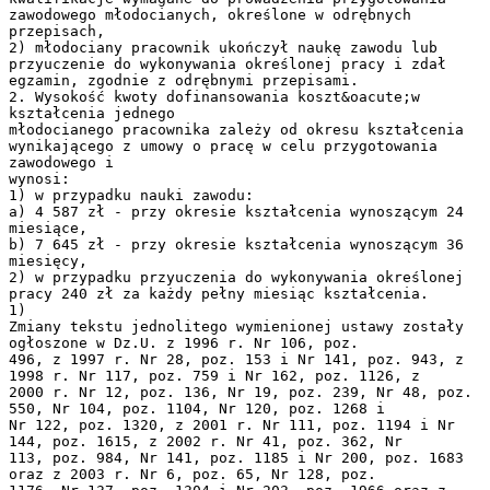
zawodowego młodocianych, określone w odrębnych
przepisach,
2) młodociany pracownik ukończył naukę zawodu lub
przyuczenie do wykonywania określonej pracy i zdał
egzamin, zgodnie z odrębnymi przepisami.
2. Wysokość kwoty dofinansowania koszt&oacute;w
kształcenia jednego
młodocianego pracownika zależy od okresu kształcenia
wynikającego z umowy o pracę w celu przygotowania
zawodowego i
wynosi:
1) w przypadku nauki zawodu:
a) 4 587 zł - przy okresie kształcenia wynoszącym 24
miesiące,
b) 7 645 zł - przy okresie kształcenia wynoszącym 36
miesięcy,
2) w przypadku przyuczenia do wykonywania określonej
pracy 240 zł za każdy pełny miesiąc kształcenia.
1)
Zmiany tekstu jednolitego wymienionej ustawy zostały
ogłoszone w Dz.U. z 1996 r. Nr 106, poz.
496, z 1997 r. Nr 28, poz. 153 i Nr 141, poz. 943, z
1998 r. Nr 117, poz. 759 i Nr 162, poz. 1126, z
2000 r. Nr 12, poz. 136, Nr 19, poz. 239, Nr 48, poz.
550, Nr 104, poz. 1104, Nr 120, poz. 1268 i
Nr 122, poz. 1320, z 2001 r. Nr 111, poz. 1194 i Nr
144, poz. 1615, z 2002 r. Nr 41, poz. 362, Nr
113, poz. 984, Nr 141, poz. 1185 i Nr 200, poz. 1683
oraz z 2003 r. Nr 6, poz. 65, Nr 128, poz.