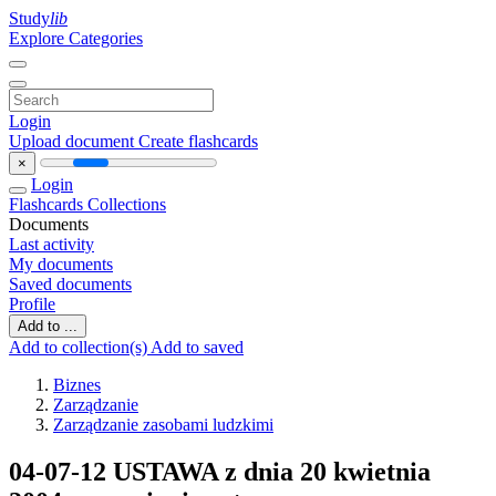
Study
lib
Explore Categories
Login
Upload document
Create flashcards
×
Login
Flashcards
Collections
Documents
Last activity
My documents
Saved documents
Profile
Add to ...
Add to collection(s)
Add to saved
Biznes
Zarządzanie
Zarządzanie zasobami ludzkimi
04-07-12 USTAWA z dnia 20 kwietnia