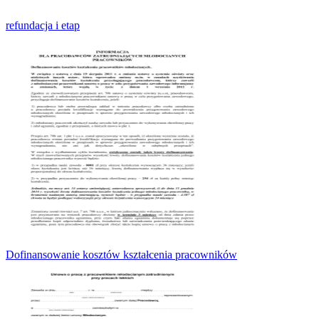
refundacja i etap
Dofinansowanie kosztów kształcenia pracowników