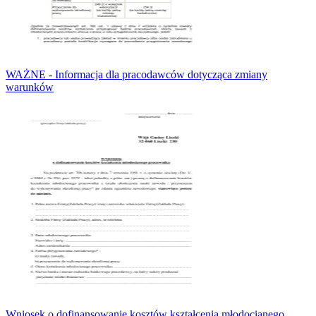
WAŻNE - Informacja dla pracodawców dotycząca zmiany
warunków
Wniosek o dofinansowanie kosztów kształcenia młodocianego