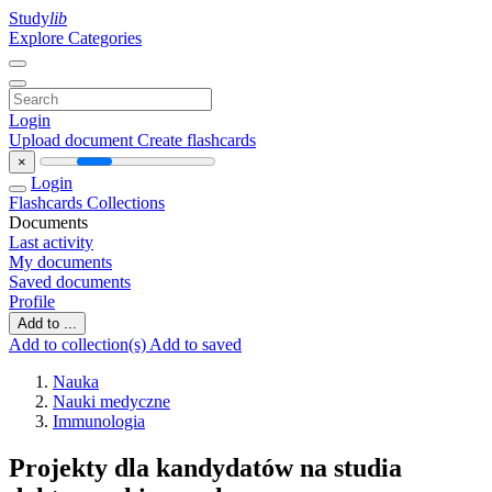
Study
lib
Explore Categories
Login
Upload document
Create flashcards
×
Login
Flashcards
Collections
Documents
Last activity
My documents
Saved documents
Profile
Add to ...
Add to collection(s)
Add to saved
Nauka
Nauki medyczne
Immunologia
Projekty dla kandydatów na studia