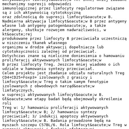
mechanizmy supresji odpowiedzi
immunologicznej przez limfocyty regulatorowe związane
są z ich aktywnością cytotoksyczną
oraz zdolnością do supresji limfocyt&oacute;w B.
Nadmierna aktywacja limfocyt&oacute;w B przez antygeny
własne lub antygeny patogen&oacute;w, a także
alergeny, skutkuje rozwojem nadwrażliwości, w
kt&oacute;rej
produkowane przez limfocyty B przeciwciała uczestniczą
w niszczeniu tkanek własnego
organizmu w drodze aktywacji dopełniacza lub
cytotoksyczności zależnej od przeciwciał.
Dotychczas znane są nieliczne doniesienia o hamowaniu
proliferacji aktywowanych limfocyt&oacute;w
B przez limfocyty Treg. Jeszcze mniej wiadomo o ich
udziale w hamowaniu syntezy przeciwciał.
Celem projektu jest zbadanie udziału naturalnych Treg
CD4+CD25+Foxp3+ izolowanych z grasicy i
limfocyt&oacute;w Treg o takim samym fenotypie
izolowanych z obwodowych narząd&oacute;w
limfatycznych,
w supresji aktywowanych limfocyt&oacute;w B.
Gł&oacute;wne etapy badań będą obejmowały określenie
roli
Treg w: 1/ hamowaniu proliferacji aktywowanych
limfocyt&oacute;w B; 2/ hamowaniu syntezy
przeciwciał; 3/ indukcji apoptozy aktywowanych
limfocyt&oacute;w B. Badania prowadzone będą na
myszach szczepu C57BL/6. Rola limfocyt&oacute;w Treg w