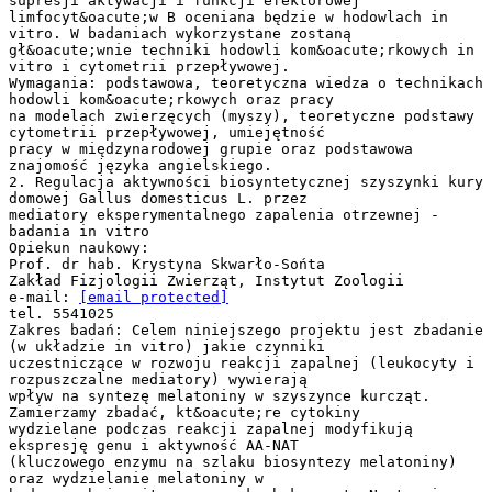
supresji aktywacji i funkcji efektorowej
limfocyt&oacute;w B oceniana będzie w hodowlach in
vitro. W badaniach wykorzystane zostaną
gł&oacute;wnie techniki hodowli kom&oacute;rkowych in
vitro i cytometrii przepływowej.
Wymagania: podstawowa, teoretyczna wiedza o technikach
hodowli kom&oacute;rkowych oraz pracy
na modelach zwierzęcych (myszy), teoretyczne podstawy
cytometrii przepływowej, umiejętność
pracy w międzynarodowej grupie oraz podstawowa
znajomość języka angielskiego.
2. Regulacja aktywności biosyntetycznej szyszynki kury
domowej Gallus domesticus L. przez
mediatory eksperymentalnego zapalenia otrzewnej -
badania in vitro
Opiekun naukowy:
Prof. dr hab. Krystyna Skwarło-Sońta
Zakład Fizjologii Zwierząt, Instytut Zoologii
e-mail:
[email protected]
tel. 5541025
Zakres badań: Celem niniejszego projektu jest zbadanie
(w układzie in vitro) jakie czynniki
uczestniczące w rozwoju reakcji zapalnej (leukocyty i
rozpuszczalne mediatory) wywierają
wpływ na syntezę melatoniny w szyszynce kurcząt.
Zamierzamy zbadać, kt&oacute;re cytokiny
wydzielane podczas reakcji zapalnej modyfikują
ekspresję genu i aktywność AA-NAT
(kluczowego enzymu na szlaku biosyntezy melatoniny)
oraz wydzielanie melatoniny w