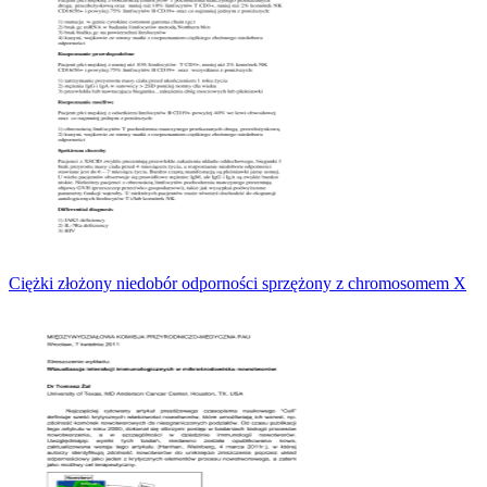
Ciężki złożony niedobór odporności sprzężony z chromosomem X