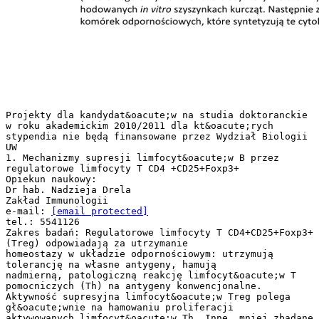
Projekty dla kandydat&oacute;w na studia doktoranckie
w roku akademickim 2010/2011 dla kt&oacute;rych
stypendia nie będą finansowane przez Wydział Biologii
UW
1. Mechanizmy supresji limfocyt&oacute;w B przez
regulatorowe limfocyty T CD4 +CD25+Foxp3+
Opiekun naukowy:
Dr hab. Nadzieja Drela
Zakład Immunologii
e-mail:
[email protected]
tel.: 5541126
Zakres badań: Regulatorowe limfocyty T CD4+CD25+Foxp3+
(Treg) odpowiadają za utrzymanie
homeostazy w układzie odpornościowym: utrzymują
tolerancję na własne antygeny, hamują
nadmierną, patologiczną reakcję limfocyt&oacute;w T
pomocniczych (Th) na antygeny konwencjonalne.
Aktywność supresyjna limfocyt&oacute;w Treg polega
gł&oacute;wnie na hamowaniu proliferacji
aktywowanych limfocyt&oacute;w Th. Inne, mniej zbadane