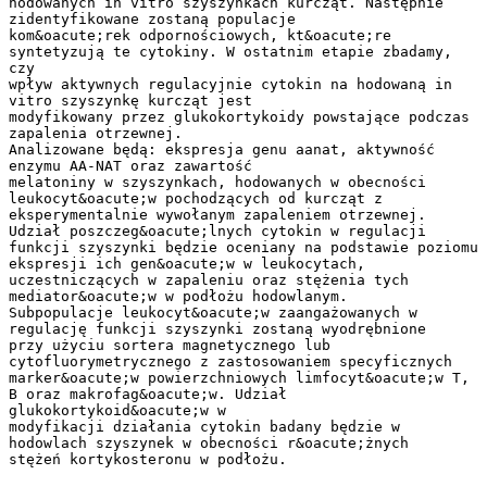
hodowanych in vitro szyszynkach kurcząt. Następnie
zidentyfikowane zostaną populacje
kom&oacute;rek odpornościowych, kt&oacute;re
syntetyzują te cytokiny. W ostatnim etapie zbadamy,
czy
wpływ aktywnych regulacyjnie cytokin na hodowaną in
vitro szyszynkę kurcząt jest
modyfikowany przez glukokortykoidy powstające podczas
zapalenia otrzewnej.
Analizowane będą: ekspresja genu aanat, aktywność
enzymu AA-NAT oraz zawartość
melatoniny w szyszynkach, hodowanych w obecności
leukocyt&oacute;w pochodzących od kurcząt z
eksperymentalnie wywołanym zapaleniem otrzewnej.
Udział poszczeg&oacute;lnych cytokin w regulacji
funkcji szyszynki będzie oceniany na podstawie poziomu
ekspresji ich gen&oacute;w w leukocytach,
uczestniczących w zapaleniu oraz stężenia tych
mediator&oacute;w w podłożu hodowlanym.
Subpopulacje leukocyt&oacute;w zaangażowanych w
regulację funkcji szyszynki zostaną wyodrębnione
przy użyciu sortera magnetycznego lub
cytofluorymetrycznego z zastosowaniem specyficznych
marker&oacute;w powierzchniowych limfocyt&oacute;w T,
B oraz makrofag&oacute;w. Udział
glukokortykoid&oacute;w w
modyfikacji działania cytokin badany będzie w
hodowlach szyszynek w obecności r&oacute;żnych