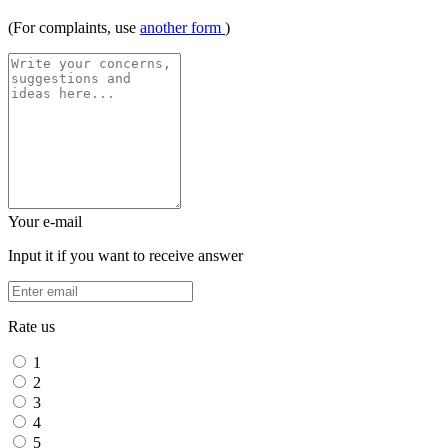
(For complaints, use
another form
)
Your e-mail
Input it if you want to receive answer
Rate us
1
2
3
4
5