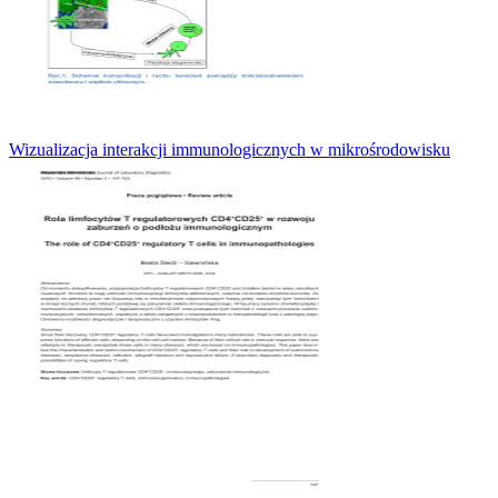
Wizualizacja interakcji immunologicznych w mikrośrodowisku