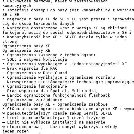
• Całkowicie darmowa, nawet w zastosowaniach
komercyjnych
• Interfejs dostępu do bazy jest kompatybilny z wersjam
SE i EE
• Migracja z bazy XE do SE i EE jest prosta i sprowadza
się do eksportu/importu danych
• Narzędzia dostarczane wraz z wersją XE są zbliżone
funkcjonalnością do swoich odpowiednik&oacute;w z SE i 
• Kompatybilność baz XE i SE/EE działa tylko w jedną
stronę!
Ograniczenia bazy XE
Ograniczenia bazy XE
• Ograniczenia związane z technologiami
– SQLJ i natywna kompilacja
• Ograniczenia wynikające z „jednoinstancyjności” XE
– Brak wsparcia dla RAC
– Ograniczenia w Data Guard
• Ograniczenia wynikające z ograniczeń rozmiaru
– Niewspierane niekt&oacute;re technologie poprawiające
• Ograniczenia funkcjonalne
– Brak wsparcia dla Spatial, Multimedia,
– Bardzo ograniczona funkcjonalność flashback
– Ograniczone zarządzanie
Ograniczenia bazy XE - ograniczenia zasobowe
• Gł&oacute;wne ograniczenia blokujące użycie XE i wymu
w p&oacute;źniejszym czasie zakup wersji SE/EE
• Limit procesor&oacute;w: 1 rdzeń fizyczny
– Limit nie wyklucza instalacji na maszynie
wieloprocesorowej – baza danych wykorzysta wtedy
jeden rdzeń