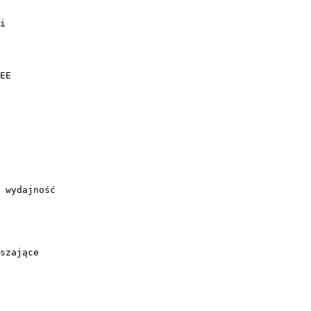
i
EE
 wydajność
szające