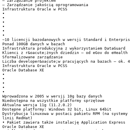
– Zarządzanie projektem
– Zarządzanie jakością oprogramowania
Infrastruktura Oracle w PCSS
•
•
•
•
•
•
~10 licencji bazodanowych w wersji Standard i Enterpris
Ponad 100GB danych w bazach
Infrastruktura produkcyjna z wykorzystaniem DataGuard
Klienci z r&oacute;żnych dziedzin – od eGov do eHealth
Sformalizowane zarządzanie
Liczba developer&oacute;w pracujących na bazach – ok. 4
Infrastruktura Oracle w PCSS
Oracle Database XE
•
•
•
•
•
Wprowadzona w 2005 w wersji 10g bazy danych
Niedostępna na wszystkie platformy sprzętowe
Aktualna wersja 11g (11.2.0.2)
Dostępne platformy: Windows 32 bit, Linux 64bit
Dystrybucja linuxowa w postaci pakietu RPM (na systemy
linii RedHat)
• Pakiet zawiera także instalację Application Express
Oracle Database XE