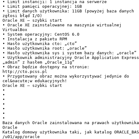
• Limit instancji: 1 instancja na serwerze
• Limit pamięci operacyjnej: 1GB
• Limit danych użytkownika: 11GB (powyżej baza danych
zgłosi błąd I/O)
Oracle XE – szybki start
• Oracle XE zainstalowane na maszynie wirtualnej
VirtualBox
• System operacyjny: CentOS 6.0
• Instalacja z pakietu RPM
• Hasło użytkownika cto: „cto”
• Hasło użytkownika root: „oracle”
• Hasło użytkownika sys i system bazy danych: „oracle”
• Użytkownik administracyjny Oracle Application Express
„admin” z hasłem „Oracle_11g”
• Obraz będzie dostępny na stronie:
http://cto.pcss.pl
• Przygotowany obraz można wykorzystywać jedynie do
cel&oacute;w edukacyjnych!
Oracle XE – szybki start
•
•
•
•
•
•
•
Baza danych Oracle zainstalowana na prawach użytkownika
Oracle
Katalog domowy użytkownika taki, jak katalog ORACLE_BAS
/u01/app/oracle