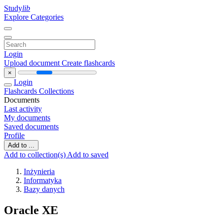
Study
lib
Explore Categories
Login
Upload document
Create flashcards
×
Login
Flashcards
Collections
Documents
Last activity
My documents
Saved documents
Profile
Add to ...
Add to collection(s)
Add to saved
Inżynieria
Informatyka
Bazy danych
Oracle XE