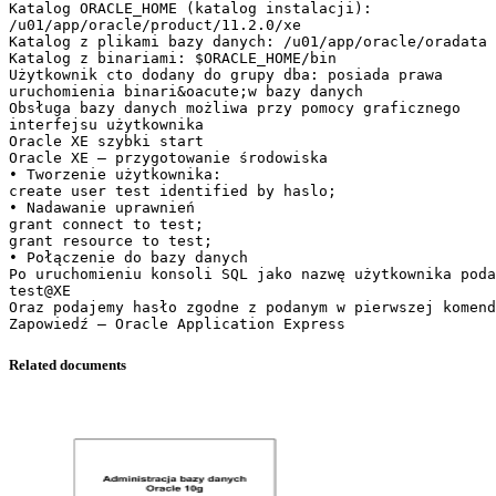
Katalog ORACLE_HOME (katalog instalacji):
/u01/app/oracle/product/11.2.0/xe
Katalog z plikami bazy danych: /u01/app/oracle/oradata
Katalog z binariami: $ORACLE_HOME/bin
Użytkownik cto dodany do grupy dba: posiada prawa
uruchomienia binari&oacute;w bazy danych
Obsługa bazy danych możliwa przy pomocy graficznego
interfejsu użytkownika
Oracle XE szybki start
Oracle XE – przygotowanie środowiska
• Tworzenie użytkownika:
create user test identified by haslo;
• Nadawanie uprawnień
grant connect to test;
grant resource to test;
• Połączenie do bazy danych
Po uruchomieniu konsoli SQL jako nazwę użytkownika poda
test@XE
Oraz podajemy hasło zgodne z podanym w pierwszej komend
Related documents