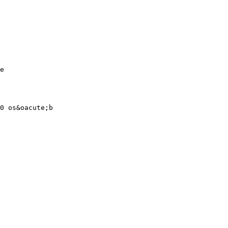
e
0 os&oacute;b