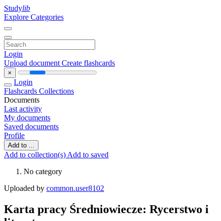
Study
lib
Explore Categories
Login
Upload document
Create flashcards
×
Login
Flashcards
Collections
Documents
Last activity
My documents
Saved documents
Profile
Add to ...
Add to collection(s)
Add to saved
No category
Uploaded by
common.user8102
Karta pracy Średniowiecze: Rycerstwo i