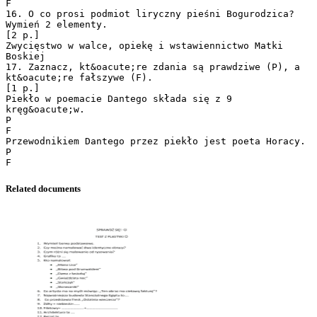
F
16. O co prosi podmiot liryczny pieśni Bogurodzica?
Wymień 2 elementy.
[2 p.]
Zwycięstwo w walce, opiekę i wstawiennictwo Matki
Boskiej
17. Zaznacz, kt&oacute;re zdania są prawdziwe (P), a
kt&oacute;re fałszywe (F).
[1 p.]
Piekło w poemacie Dantego składa się z 9
kręg&oacute;w.
P
F
Przewodnikiem Dantego przez piekło jest poeta Horacy.
P
Related documents