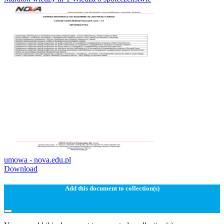
umowa - nova.edu.pl
Download
Add this document to collection(s)