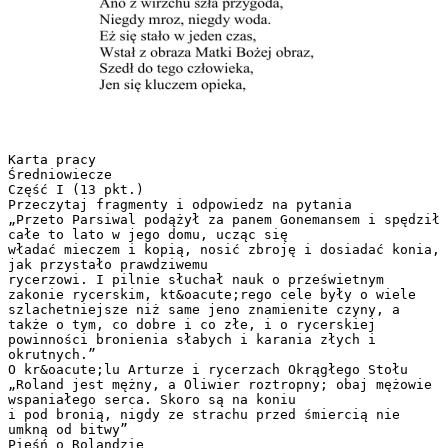
Karta pracy
Średniowiecze
Część I (13 pkt.)
Przeczytaj fragmenty i odpowiedz na pytania
„Przeto Parsiwal podążył za panem Gonemansem i spędził
całe to lato w jego domu, ucząc się
władać mieczem i kopią, nosić zbroję i dosiadać konia,
jak przystało prawdziwemu
rycerzowi. I pilnie słuchał nauk o prześwietnym
zakonie rycerskim, kt&oacute;rego cele były o wiele
szlachetniejsze niż same jeno znamienite czyny, a
także o tym, co dobre i co złe, i o rycerskiej
powinności bronienia słabych i karania złych i
okrutnych.”
O kr&oacute;lu Arturze i rycerzach Okrągłego Stołu
„Roland jest mężny, a Oliwier roztropny; obaj mężowie
wspaniałego serca. Skoro są na koniu
i pod bronią, nigdy ze strachu przed śmiercią nie
umkną od bitwy”
Pieśń o Rolandzie