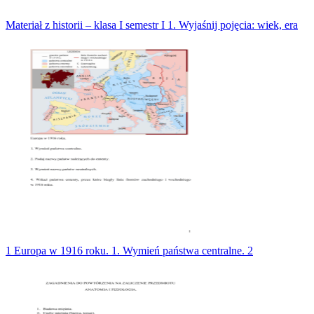
Materiał z historii – klasa I semestr I 1. Wyjaśnij pojęcia: wiek, era
1 Europa w 1916 roku. 1. Wymień państwa centralne. 2