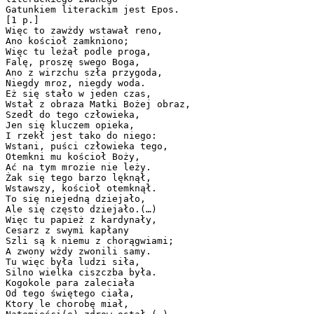
Gatunkiem literackim jest Epos.
[1 p.]
Więc to zawżdy wstawał reno,
Ano kościoł zamkniono;
Więc tu leżał podle proga,
Falę, proszę swego Boga,
Ano z wirzchu szła przygoda,
Niegdy mroz, niegdy woda.
Eż się stało w jeden czas,
Wstał z obraza Matki Bożej obraz,
Szedł do tego człowieka,
Jen się kluczem opieka,
I rzekł jest tako do niego:
Wstani, puści człowieka tego,
Otemkni mu kościoł Boży,
Ać na tym mrozie nie leży.
Żak się tego barzo lęknął,
Wstawszy, kościoł otemknął.
To się niejedną dziejało,
Ale się często dziejało.(…)
Więc tu papież z kardynały,
Cesarz z swymi kapłany
Szli są k niemu z chorągwiami;
A zwony wżdy zwonili samy.
Tu więc była ludzi siła,
Silno wielka ciszczba była.
Kogokole para zaleciała
Od tego świętego ciała,
Ktory le chorobę miał,