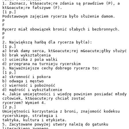
1. Zaznacz, kt&oacute;re zdania są prawdziwe (P), a
kt&oacute;re fałszywe (F).
[1 p.]
Podstawowym zajęciem rycerza było służenie damom.
P
F
Rycerz miał obowiązek bronić słabych i bezbronnych.
P
F
2. Największą hańbą dla rycerza był(a):
[1 p.]
a) brak damy serca, kt&oacute;rej m&oacute;głby służyć
b) brak wykształcenia
c) ucieczka z pola walki
d) przegrana na turnieju rycerskim
3. Najważniejsze cechy dobrego rycerza to:
[1 p.]
a) skromność i pokora
b) odwaga i męstwo
c) wierność i pobożność
d) mądrość i wykształcenie
4. Jakie umiejętności i wiedzę powinien posiadać młody
człowiek, kt&oacute;ry chciał zostać
rycerzem? Wymień 4.
[2 p.]
Umiejętności korzystania z broni, znajomość kodeksu
rycerskiego, strategia i
taktyka, kultura i etykieta.
5. Zacytowane powyżej utwory należą do gatunku
literackiego zwanego