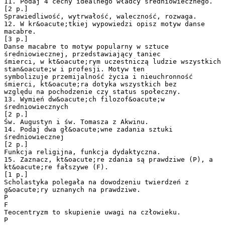
11. Podaj 4 cechy idealnego władcy średniowiecznego.
[2 p.]
Sprawiedliwość, wytrwałość, waleczność, rozwaga.
12. W kr&oacute;tkiej wypowiedzi opisz motyw danse
macabre.
[3 p.]
Danse macabre to motyw popularny w sztuce
średniowiecznej, przedstawiający taniec
śmierci, w kt&oacute;rym uczestniczą ludzie wszystkich
stan&oacute;w i profesji. Motyw ten
symbolizuje przemijalność życia i nieuchronność
śmierci, kt&oacute;ra dotyka wszystkich bez
względu na pochodzenie czy status społeczny.
13. Wymień dw&oacute;ch filozof&oacute;w
średniowiecznych
[2 p.]
Św. Augustyn i św. Tomasza z Akwinu.
14. Podaj dwa gł&oacute;wne zadania sztuki
średniowiecznej
[2 p.]
Funkcja religijna, funkcja dydaktyczna.
15. Zaznacz, kt&oacute;re zdania są prawdziwe (P), a
kt&oacute;re fałszywe (F).
[1 p.]
Scholastyka polegała na dowodzeniu twierdzeń z
g&oacute;ry uznanych na prawdziwe.
P
F
Teocentryzm to skupienie uwagi na człowieku.
P