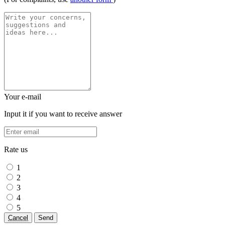
Your e-mail
Input it if you want to receive answer
Rate us
1
2
3
4
5
Cancel
Send