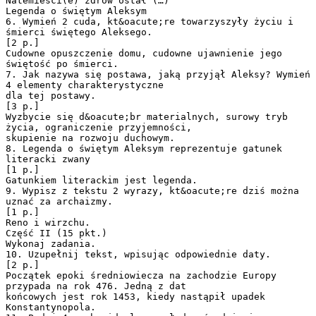
Natemieści(e) zdrow ostał (…)
Legenda o świętym Aleksym
6. Wymień 2 cuda, kt&oacute;re towarzyszyły życiu i
śmierci świętego Aleksego.
[2 p.]
Cudowne opuszczenie domu, cudowne ujawnienie jego
świętość po śmierci.
7. Jak nazywa się postawa, jaką przyjął Aleksy? Wymień
4 elementy charakterystyczne
dla tej postawy.
[3 p.]
Wyzbycie się d&oacute;br materialnych, surowy tryb
życia, ograniczenie przyjemności,
skupienie na rozwoju duchowym.
8. Legenda o świętym Aleksym reprezentuje gatunek
literacki zwany
[1 p.]
Gatunkiem literackim jest legenda.
9. Wypisz z tekstu 2 wyrazy, kt&oacute;re dziś można
uznać za archaizmy.
[1 p.]
Reno i wirzchu.
Część II (15 pkt.)
Wykonaj zadania.
10. Uzupełnij tekst, wpisując odpowiednie daty.
[2 p.]
Początek epoki średniowiecza na zachodzie Europy
przypada na rok 476. Jedną z dat
końcowych jest rok 1453, kiedy nastąpił upadek
Konstantynopola.