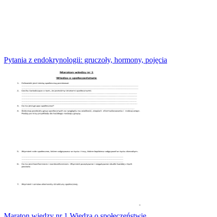
Pytania z endokrynologii: gruczoły, hormony, pojęcia
Maraton wiedzy nr 1 Wiedza o społeczeństwie