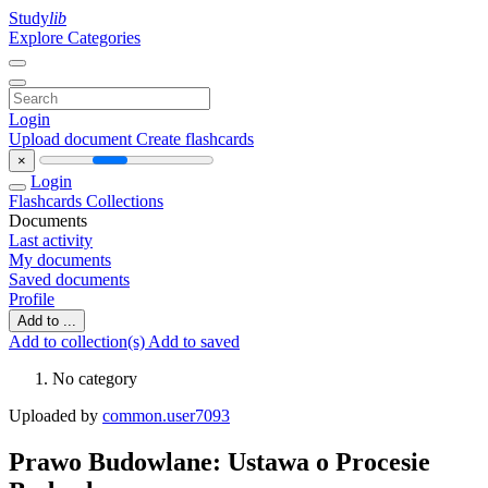
Study
lib
Explore Categories
Login
Upload document
Create flashcards
×
Login
Flashcards
Collections
Documents
Last activity
My documents
Saved documents
Profile
Add to ...
Add to collection(s)
Add to saved
No category
Uploaded by
common.user7093
Prawo Budowlane: Ustawa o Procesie