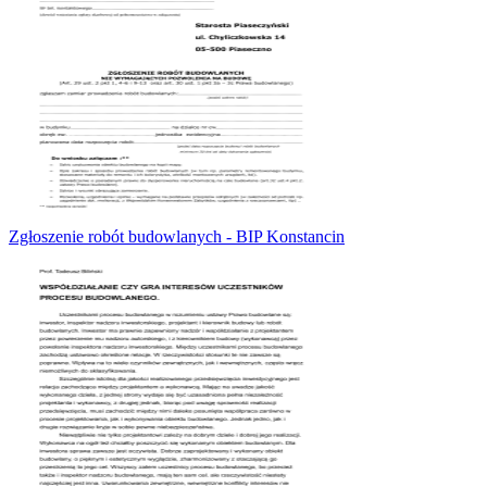
Zgłoszenie robót budowlanych - BIP Konstancin