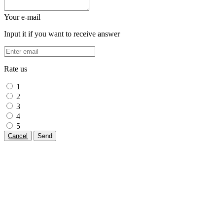
Your e-mail
Input it if you want to receive answer
Rate us
1
2
3
4
5
Cancel
Send