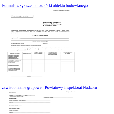
Formularz zgłoszenia rozbiórki obiektu budowlanego
zawiadomienie grupowe - Powiatowy Inspektorat Nadzoru