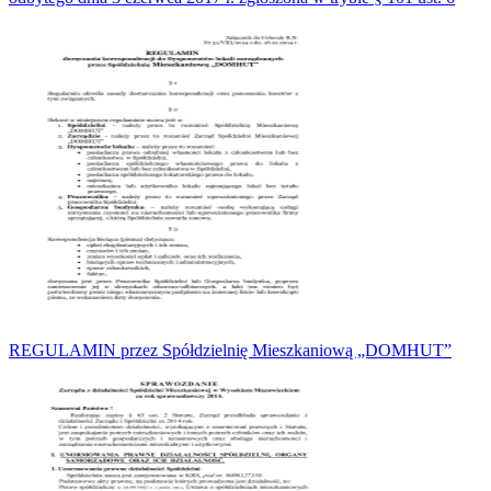
REGULAMIN przez Spółdzielnię Mieszkaniową „DOMHUT”