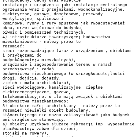
stropodachy, dachy oraz wszelkie
instalacje i urządzenia jak: instalacje centralnego
ogrzewania wraz z grzejnikami, wodnokanalizacyjne,
elektryczne, gazowe, domofonowe, przewody
wentylacyjne, spalinowe i
kominowe, rynny i rury spustowe jak r&oacute;wnież:
okna, drzwi wejściowe do budynku,
piwnic i pomieszczeń technicznych.
4) infrastrukturze towarzyszącej budownictwu
mieszkaniowemu - należy przez to
rozumieć:
sieci rozprowadzające (wraz z urządzeniami, obiektami
i przyłączami do
budynk&oacute;w mieszkalnych),
urządzanie i zagospodarowanie terenu w ramach
przedsięwzięć i zadań
budownictwa mieszkaniowego (w szczeg&oacute;lności
drogi, dojścia, dojazdy,
zieleń i mała architektura),
sieci wodociągowe, kanalizacyjne, cieplne,
elektroenergetyczne, gazowe,
telekomunikacyjne, o ile mają związek z obiektami
budownictwa mieszkaniowego;
5) obiekcie małej architektury - należy przez to
rozumieć niewielki obiekt budowlany,
kt&oacute;rego nie można zaklasyfikować jako budynek
ani urządzenie stanowiący:
a) obiekty użytkowe służące rekreacji (np. wyposażenie
plac&oacute;w zabaw dla dzieci,
stojaki na rowery),