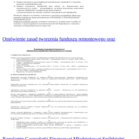
Omówienie zasad tworzenia funduszu remontowego oraz
Regulamin Gospodarki Finansowej Młodzieżowej Spółdzielni