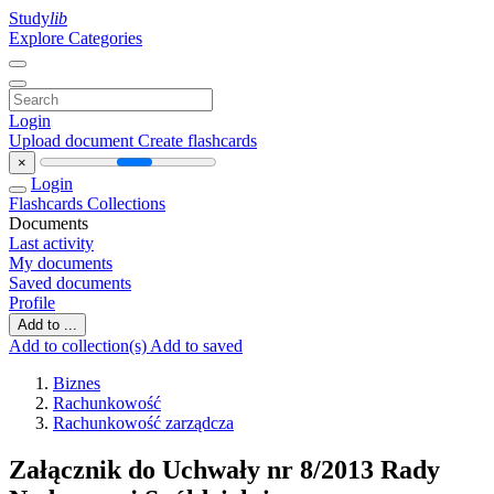
Study
lib
Explore Categories
Login
Upload document
Create flashcards
×
Login
Flashcards
Collections
Documents
Last activity
My documents
Saved documents
Profile
Add to ...
Add to collection(s)
Add to saved
Biznes
Rachunkowość
Rachunkowość zarządcza
Załącznik do Uchwały nr 8/2013 Rady