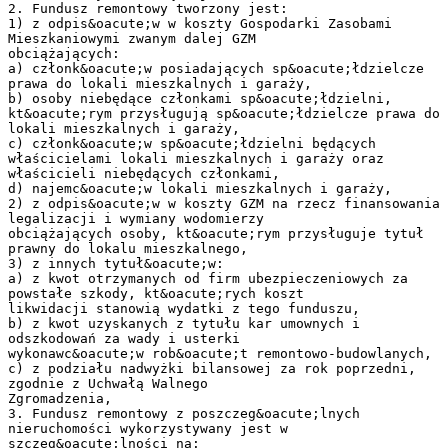
2. Fundusz remontowy tworzony jest:
1) z odpis&oacute;w w koszty Gospodarki Zasobami
Mieszkaniowymi zwanym dalej GZM
obciążających:
a) członk&oacute;w posiadających sp&oacute;łdzielcze
prawa do lokali mieszkalnych i garaży,
b) osoby niebędące członkami sp&oacute;łdzielni,
kt&oacute;rym przysługują sp&oacute;łdzielcze prawa do
lokali mieszkalnych i garaży,
c) członk&oacute;w sp&oacute;łdzielni będących
właścicielami lokali mieszkalnych i garaży oraz
właścicieli niebędących członkami,
d) najemc&oacute;w lokali mieszkalnych i garaży,
2) z odpis&oacute;w w koszty GZM na rzecz finansowania
legalizacji i wymiany wodomierzy
obciążających osoby, kt&oacute;rym przysługuje tytuł
prawny do lokalu mieszkalnego,
3) z innych tytuł&oacute;w:
a) z kwot otrzymanych od firm ubezpieczeniowych za
powstałe szkody, kt&oacute;rych koszt
likwidacji stanowią wydatki z tego funduszu,
b) z kwot uzyskanych z tytułu kar umownych i
odszkodowań za wady i usterki
wykonawc&oacute;w rob&oacute;t remontowo-budowlanych,
c) z podziału nadwyżki bilansowej za rok poprzedni,
zgodnie z Uchwałą Walnego
Zgromadzenia,
3. Fundusz remontowy z poszczeg&oacute;lnych
nieruchomości wykorzystywany jest w
szczeg&oacute;lności na: