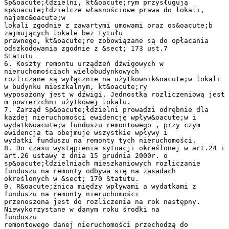
Sp&oacute;łdzielni, kt&oacute;rym przysługują
sp&oacute;łdzielcze własnościowe prawa do lokali,
najemc&oacute;w
lokali zgodnie z zawartymi umowami oraz os&oacute;b
zajmujących lokale bez tytułu
prawnego, kt&oacute;re zobowiązane są do opłacania
odszkodowania zgodnie z &sect; 173 ust.7
Statutu
6. Koszty remontu urządzeń dźwigowych w
nieruchomościach wielobudynkowych
rozliczane są wyłącznie na użytkownik&oacute;w lokali
w budynku mieszkalnym, kt&oacute;ry
wyposażony jest w dźwigi. Jednostką rozliczeniową jest
m powierzchni użytkowej lokalu.
7. Zarząd Sp&oacute;łdzielni prowadzi odrębnie dla
każdej nieruchomości ewidencję wpływ&oacute;w i
wydatk&oacute;w funduszu remontowego , przy czym
ewidencja ta obejmuje wszystkie wpływy i
wydatki funduszu na remonty tych nieruchomości.
8. Do czasu wystąpienia sytuacji określonej w art.24 i
art.26 ustawy z dnia 15 grudnia 2000r. o
sp&oacute;łdzielniach mieszkaniowych rozliczanie
funduszu na remonty odbywa się na zasadach
określonych w &sect; 170 Statutu.
9. R&oacute;żnica między wpływami a wydatkami z
funduszu na remonty nieruchomości
przenoszona jest do rozliczenia na rok następny.
Niewykorzystane w danym roku środki na
funduszu
remontowego danej nieruchomości przechodzą do