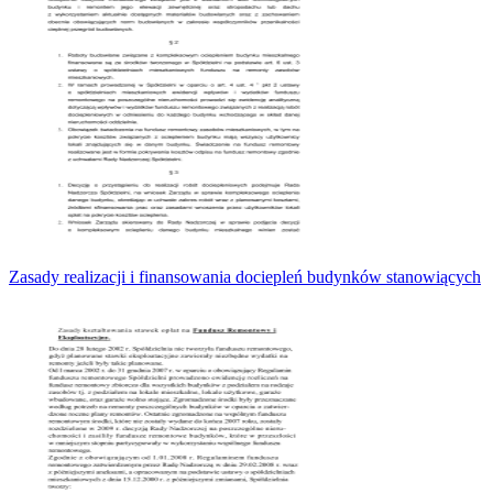
Zasady realizacji i finansowania dociepleń budynków stanowiących