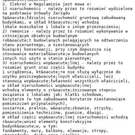
2. Ilekroć w Regulaminie jest mowa o:
1) nieruchomości - należy przez to rozumieć wydzielona
na podstawie Uchwały Zarządu
Sp&oacute;łdzielni nieruchomość gruntową zabudowaną
budynkami, w skład kt&oacute;rej wchodzą
lokale mieszkalne i lokale o innym przeznaczeniu;
2) remoncie - należy przez to rozumieć wykonywanie w
istniejącym obiekcie budowlanym
rob&oacute;t budowlanych polegających na odtworzeniu
stanu pierwotnego, a niestanowiących
bieżącej konserwacji, przy czym dopuszcza się
stosowanie materiał&oacute;w budowlanych
innych niż użyto w stanie pierwotnym;
3) nieruchomości wsp&oacute;lnej - należy przez to
rozumieć grunt oraz części budynku
i urządzenia, kt&oacute;re nie służą wyłącznie do
użytku poszczeg&oacute;lnych właścicieli, lecz
stanowią wsp&oacute;łwłasność wszystkich właścicieli,
w skład nieruchomości wsp&oacute;lnej
wchodzą elementy o zr&oacute;żnicowanym stopniu
związania z lokalami jak: klatki schodowe,
korytarze (w tym zabudowane korytarze niestanowiące
pomieszczeń przynależnych),
suszarnie, pralnie, w&oacute;zkownie, strychy,
pomieszczenia techniczne, piwnice, dźwigi.
W skład części wsp&oacute;lnej nieruchomości wchodzą
r&oacute;wnież elementy konstrukcyjne
budynk&oacute;w, w tym:
fundamenty, mury, balkony, elewacje, stropy,