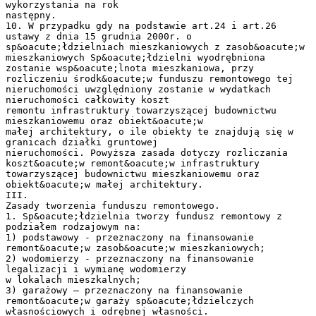
wykorzystania na rok
następny.
10. W przypadku gdy na podstawie art.24 i art.26
ustawy z dnia 15 grudnia 2000r. o
sp&oacute;łdzielniach mieszkaniowych z zasob&oacute;w
mieszkaniowych Sp&oacute;łdzielni wyodrębniona
zostanie wsp&oacute;lnota mieszkaniowa, przy
rozliczeniu środk&oacute;w funduszu remontowego tej
nieruchomości uwzględniony zostanie w wydatkach
nieruchomości całkowity koszt
remontu infrastruktury towarzyszącej budownictwu
mieszkaniowemu oraz obiekt&oacute;w
małej architektury, o ile obiekty te znajdują się w
granicach działki gruntowej
nieruchomości. Powyższa zasada dotyczy rozliczania
koszt&oacute;w remont&oacute;w infrastruktury
towarzyszącej budownictwu mieszkaniowemu oraz
obiekt&oacute;w małej architektury.
III.
Zasady tworzenia funduszu remontowego.
1. Sp&oacute;łdzielnia tworzy fundusz remontowy z
podziałem rodzajowym na:
1) podstawowy - przeznaczony na finansowanie
remont&oacute;w zasob&oacute;w mieszkaniowych;
2) wodomierzy - przeznaczony na finansowanie
legalizacji i wymianę wodomierzy
w lokalach mieszkalnych;
3) garażowy — przeznaczony na finansowanie
remont&oacute;w garaży sp&oacute;łdzielczych
własnościowych i odrębnej własności.