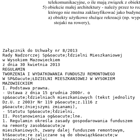
Załącznik do Uchwały nr 8/2013
Rady Nadzorczej Sp&oacute;łdzielni Mieszkaniowej
w Wysokiem Mazowieckiem
z dnia 30 kwietnia 2013
REGULAMIN
TWORZENIA I WYDATKOWANIA FUNDUSZU REMONTOWEGO
W SP&Oacute;ŁDZIELNI MIESZKANIOWEJ W WYSOKIEM
MAZOWIECKIEM
I. Podstawa prawna.
- Ustawa z dnia 15 grudnia 2000r. o
sp&oacute;łdzielniach mieszkaniowych (tekst jednolity
Dz.U. z 2003r Nr 119 p&oacute;z.1116 z
p&oacute;źniejszymi zmianami),
- Statutu Sp&oacute;łdzielni.
II. Postanowienia og&oacute;lne.
1. Regulamin określa zasady gospodarowania funduszem
na remonty zasob&oacute;w
mieszkaniowych, zwany dalej funduszem remontowym,
kt&oacute;re zaliczane są do obowiązk&oacute;w
Sp&oacute;łdzielni.