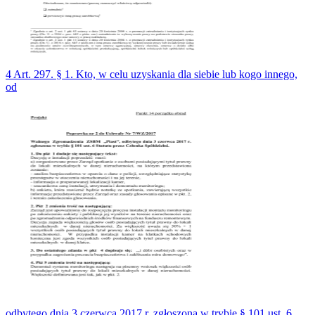
4 Art. 297. § 1. Kto, w celu uzyskania dla siebie lub kogo innego,
od
odbytego dnia 3 czerwca 2017 r. zgłoszona w trybie § 101 ust. 6