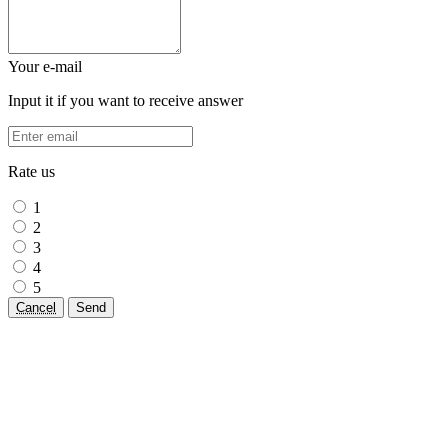
Your e-mail
Input it if you want to receive answer
Rate us
1
2
3
4
5
Cancel
Send