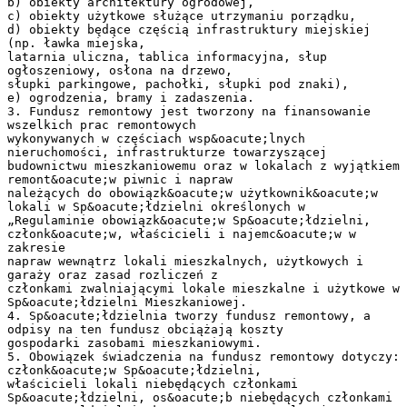
b) obiekty architektury ogrodowej,
c) obiekty użytkowe służące utrzymaniu porządku,
d) obiekty będące częścią infrastruktury miejskiej
(np. ławka miejska,
latarnia uliczna, tablica informacyjna, słup
ogłoszeniowy, osłona na drzewo,
słupki parkingowe, pachołki, słupki pod znaki),
e) ogrodzenia, bramy i zadaszenia.
3. Fundusz remontowy jest tworzony na finansowanie
wszelkich prac remontowych
wykonywanych w częściach wsp&oacute;lnych
nieruchomości, infrastrukturze towarzyszącej
budownictwu mieszkaniowemu oraz w lokalach z wyjątkiem
remont&oacute;w piwnic i napraw
należących do obowiązk&oacute;w użytkownik&oacute;w
lokali w Sp&oacute;łdzielni określonych w
„Regulaminie obowiązk&oacute;w Sp&oacute;łdzielni,
członk&oacute;w, właścicieli i najemc&oacute;w w
zakresie
napraw wewnątrz lokali mieszkalnych, użytkowych i
garaży oraz zasad rozliczeń z
członkami zwalniającymi lokale mieszkalne i użytkowe w
Sp&oacute;łdzielni Mieszkaniowej.
4. Sp&oacute;łdzielnia tworzy fundusz remontowy, a
odpisy na ten fundusz obciążają koszty
gospodarki zasobami mieszkaniowymi.
5. Obowiązek świadczenia na fundusz remontowy dotyczy:
członk&oacute;w Sp&oacute;łdzielni,
właścicieli lokali niebędących członkami
Sp&oacute;łdzielni, os&oacute;b niebędących członkami