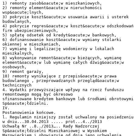
1) remonty zasob&oacute;w mieszkaniowych,
2) remonty element&oacute;w nieruchomości
wsp&oacute;lnych,
3) pokrycie koszt&oacute;w usuwania awarii i usterek
budowlanych,
4) pokrycie regres&oacute;w koszt&oacute;w odszkodowań
firm ubezpieczeniowych,
5) spłatę odsetek od kredyt&oacute;w bankowych,
6) dofinansowanie koszt&oacute;w wymiany stolarki
okiennej w mieszkaniach,
7) wymianę i legalizację wodomierzy w lokalach
mieszkalnych,
8) wykonywanie remont&oacute;w bieżących, wymianę
element&oacute;w lub wymianę całych dźwig&oacute;w
osobowych,
9) remont garaży,
10) remonty wynikające z przepis&oacute;w prawa
budowlanego , przeprowadzanych przegląd&oacute;w
technicznych
4. Wydatki przewyższające wpływy na rzecz funduszu
remontowego mogą być okresowo
sfinansowane kredytem bankowym lub środkami obrotowymi
Sp&oacute;łdzielni.
IV.
Postanowienia końcowe.
l. Regulamin niniejszy został uchwalony na posiedzeniu
w dniu...30.04.2013 ..... prot...4../2013
Uchwałą Nr ..8../2013….. Rady Nadzorczej
Sp&oacute;łdzielni Mieszkaniowej w Wysokiem
Mazowieckiem i obowiązuje od dnia jego uchwalenia.