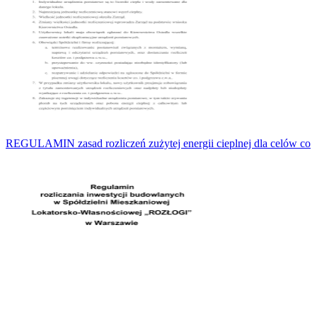
REGULAMIN zasad rozliczeń zużytej energii cieplnej dla celów co