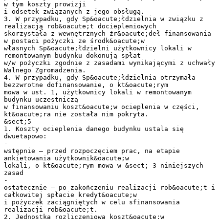
w tym koszty prowizji
i odsetek związanych z jego obsługą.
3. W przypadku, gdy Sp&oacute;łdzielnia w związku z
realizacją rob&oacute;t dociepleniowych
skorzystała z wewnętrznych źr&oacute;deł finansowania
w postaci pożyczki ze środk&oacute;w
własnych Sp&oacute;łdzielni użytkownicy lokali w
remontowanym budynku dokonują spłat
w/w pożyczki zgodnie z zasadami wynikającymi z uchwały
Walnego Zgromadzenia.
4. W przypadku, gdy Sp&oacute;łdzielnia otrzymała
bezzwrotne dofinansowanie, o kt&oacute;rym
mowa w ust. 1, użytkownicy lokali w remontowanym
budynku uczestniczą
w finansowaniu koszt&oacute;w ocieplenia w części,
kt&oacute;ra nie została nim pokryta.
&sect;5
1. Koszty ocieplenia danego budynku ustala się
dwuetapowo:
-
wstępnie – przed rozpoczęciem prac, na etapie
ankietowania użytkownik&oacute;w
lokali, o kt&oacute;rym mowa w &sect; 3 niniejszych
zasad
-
ostatecznie – po zakończeniu realizacji rob&oacute;t i
całkowitej spłacie kredyt&oacute;w
i pożyczek zaciągniętych w celu sfinansowania
realizacji rob&oacute;t.
2. Jednostką rozliczeniową koszt&oacute;w