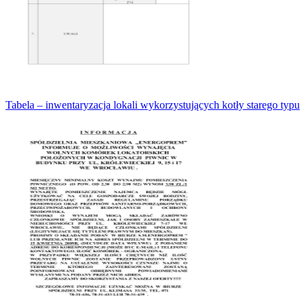
Tabela – inwentaryzacja lokali wykorzystujących kotły starego typu