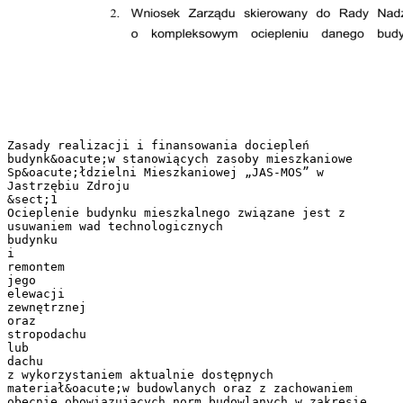
Zasady realizacji i finansowania dociepleń
budynk&oacute;w stanowiących zasoby mieszkaniowe
Sp&oacute;łdzielni Mieszkaniowej „JAS-MOS” w
Jastrzębiu Zdroju
&sect;1
Ocieplenie budynku mieszkalnego związane jest z
usuwaniem wad technologicznych
budynku
i
remontem
jego
elewacji
zewnętrznej
oraz
stropodachu
lub
dachu
z wykorzystaniem aktualnie dostępnych
materiał&oacute;w budowlanych oraz z zachowaniem
obecnie obowiązujących norm budowlanych w zakresie