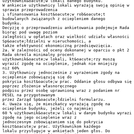
użytkownik&oacute;w lokali danego budynku.
W ankiecie użytkownicy lokali wyrażają swoją opinię w
sprawie przeprowadzenia
i sfinansowania koszt&oacute;w rob&oacute;t
budowlanych związanych z ociepleniem danego
budynku.
Decyzję o przeprowadzeniu ankietowania podejmuje Rada
biorąc pod uwagę poziom
zaległości w opłatach oraz wielkość udziału własności
Sp&oacute;łdzielni w nieruchomości, a
także efektywność ekonomiczną przedsięwzięcia.
2a. W zależności od oceny dokonanej w oparciu o pkt 2
Rada określa minimalny procent
użytkownik&oacute;w lokali, kt&oacute;rzy muszą
wyrazić zgodę na ocieplenie, jednak nie mniejszy
niż 60%
3. Użytkownicy jednocześnie z wyrażeniem zgody na
ocieplenie zobowiązują się do
pokrycia koszt&oacute;w prac. Oddanie głosu odbywa się
poprzez złożenie własnoręcznego
podpisu przez osobę uprawnioną wraz z podaniem nr
PESEL na przygotowanym
przez Zarząd Sp&oacute;łdzielni formularzu.
4. Uważa się, że mieszkańcy wyrażają zgodę na
ocieplenie budynku, jeżeli co najmniej
60 % użytkownik&oacute;w lokali w danym budynku wyrazi
zgodę na jego ocieplenie wraz z
jednoczesnym zobowiązaniem się do pokrycia
koszt&oacute;w prac. Użytkownikom każdego
lokalu przysługuje w ankietach jeden głos. Do