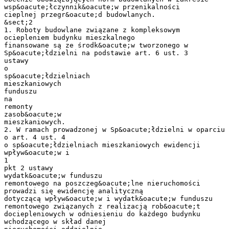
wsp&oacute;łczynnik&oacute;w przenikalności
cieplnej przegr&oacute;d budowlanych.
&sect;2
1. Roboty budowlane związane z kompleksowym
ociepleniem budynku mieszkalnego
finansowane są ze środk&oacute;w tworzonego w
Sp&oacute;łdzielni na podstawie art. 6 ust. 3
ustawy
o
sp&oacute;łdzielniach
mieszkaniowych
funduszu
na
remonty
zasob&oacute;w
mieszkaniowych.
2. W ramach prowadzonej w Sp&oacute;łdzielni w oparciu
o art. 4 ust. 4
o sp&oacute;łdzielniach mieszkaniowych ewidencji
wpływ&oacute;w i
1
pkt 2 ustawy
wydatk&oacute;w funduszu
remontowego na poszczeg&oacute;lne nieruchomości
prowadzi się ewidencję analityczną
dotyczącą wpływ&oacute;w i wydatk&oacute;w funduszu
remontowego związanych z realizacją rob&oacute;t
dociepleniowych w odniesieniu do każdego budynku
wchodzącego w skład danej