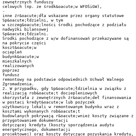
zewnętrznych funduszy
celowych (np. ze środk&oacute;w WFOŚiGW),
-
inne źr&oacute;dła wskazane przez organy statutowe
Sp&oacute;łdzielni, w tym
w szczeg&oacute;lności środki pochodzące z podziału
nadwyżki bilansowej
Sp&oacute;łdzielni.
Środki pochodzące z w/w dofinansowań przekazywane są
na pokrycie części
koszt&oacute;w
ociepleń
budynk&oacute;w
mieszkalnych
realizowanych
poprzez
fundusz
remontowy na podstawie odpowiednich Uchwał Walnego
Zgromadzenia.
2. W przypadku, gdy Sp&oacute;łdzielnia w związku z
realizacją rob&oacute;t dociepleniowych
skorzystała z zewnętrznych źr&oacute;deł finansowania
w postaci kredyt&oacute;w lub pożyczek
użytkownicy lokali w remontowanym budynku wraz z
kosztami wykonanych rob&oacute;t
budowlanych pokrywają r&oacute;wnież koszty związane z
przygotowaniem dokumentacji
dotyczącej kredytu (koszty sporządzenia audytu
energetycznego, dokumentacji
projektowej) oraz koszty dotyczące pozyskania kredytu,