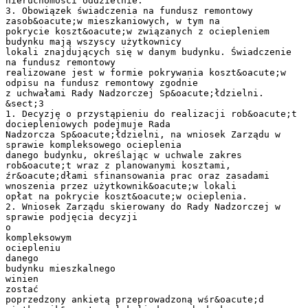
nieruchomości oddzielnie.
3. Obowiązek świadczenia na fundusz remontowy
zasob&oacute;w mieszkaniowych, w tym na
pokrycie koszt&oacute;w związanych z ociepleniem
budynku mają wszyscy użytkownicy
lokali znajdujących się w danym budynku. Świadczenie
na fundusz remontowy
realizowane jest w formie pokrywania koszt&oacute;w
odpisu na fundusz remontowy zgodnie
z uchwałami Rady Nadzorczej Sp&oacute;łdzielni.
&sect;3
1. Decyzję o przystąpieniu do realizacji rob&oacute;t
dociepleniowych podejmuje Rada
Nadzorcza Sp&oacute;łdzielni, na wniosek Zarządu w
sprawie kompleksowego ocieplenia
danego budynku, określając w uchwale zakres
rob&oacute;t wraz z planowanymi kosztami,
źr&oacute;dłami sfinansowania prac oraz zasadami
wnoszenia przez użytkownik&oacute;w lokali
opłat na pokrycie koszt&oacute;w ocieplenia.
2. Wniosek Zarządu skierowany do Rady Nadzorczej w
sprawie podjęcia decyzji
o
kompleksowym
ociepleniu
danego
budynku mieszkalnego
winien
zostać
poprzedzony ankietą przeprowadzoną wśr&oacute;d