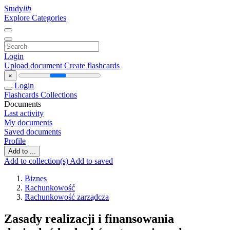
Study
lib
Explore Categories
Login
Upload document
Create flashcards
×
Login
Flashcards
Collections
Documents
Last activity
My documents
Saved documents
Profile
Add to ...
Add to collection(s)
Add to saved
Biznes
Rachunkowość
Rachunkowość zarządcza
Zasady realizacji i finansowania