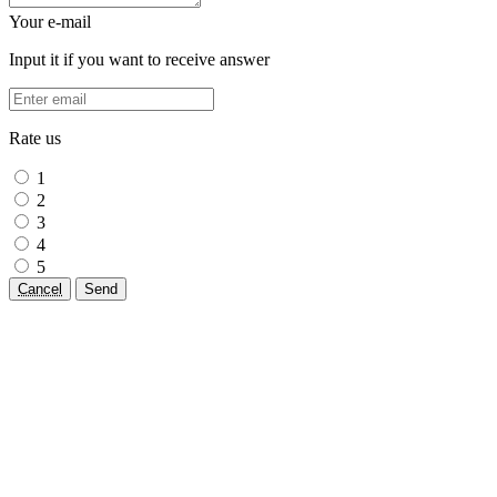
Your e-mail
Input it if you want to receive answer
Rate us
1
2
3
4
5
Cancel
Send