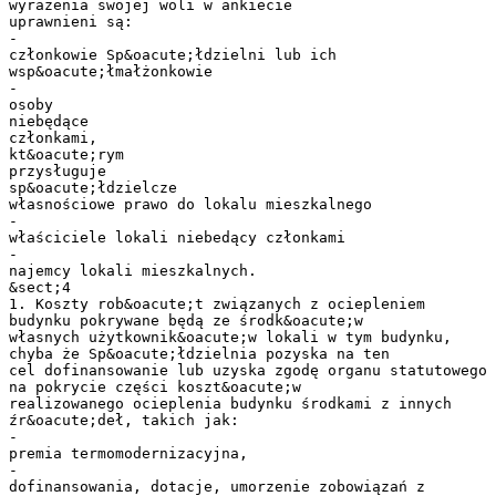
wyrażenia swojej woli w ankiecie
uprawnieni są:
-
członkowie Sp&oacute;łdzielni lub ich
wsp&oacute;łmałżonkowie
-
osoby
niebędące
członkami,
kt&oacute;rym
przysługuje
sp&oacute;łdzielcze
własnościowe prawo do lokalu mieszkalnego
-
właściciele lokali niebedący członkami
-
najemcy lokali mieszkalnych.
&sect;4
1. Koszty rob&oacute;t związanych z ociepleniem
budynku pokrywane będą ze środk&oacute;w
własnych użytkownik&oacute;w lokali w tym budynku,
chyba że Sp&oacute;łdzielnia pozyska na ten
cel dofinansowanie lub uzyska zgodę organu statutowego
na pokrycie części koszt&oacute;w
realizowanego ocieplenia budynku środkami z innych
źr&oacute;deł, takich jak:
-
premia termomodernizacyjna,
-
dofinansowania, dotacje, umorzenie zobowiązań z