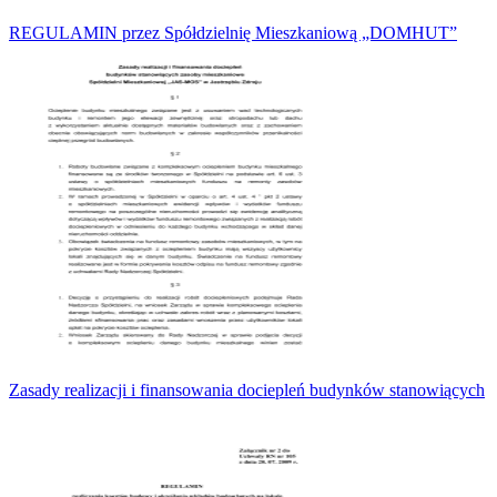
REGULAMIN przez Spółdzielnię Mieszkaniową „DOMHUT”
Zasady realizacji i finansowania dociepleń budynków stanowiących