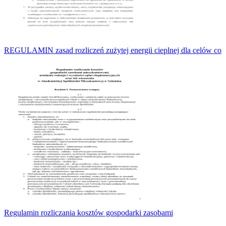
REGULAMIN zasad rozliczeń zużytej energii cieplnej dla celów co
Regulamin rozliczania kosztów gospodarki zasobami