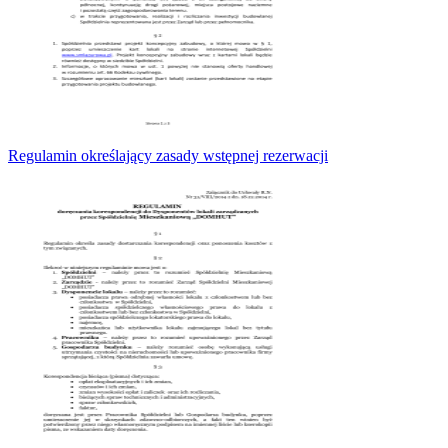
Regulamin określający zasady wstępnej rezerwacji