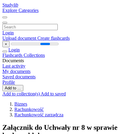
Study
lib
Explore Categories
Login
Upload document
Create flashcards
×
Login
Flashcards
Collections
Documents
Last activity
My documents
Saved documents
Profile
Add to ...
Add to collection(s)
Add to saved
Biznes
Rachunkowość
Rachunkowość zarządcza
Załącznik do Uchwały nr 8 w sprawie