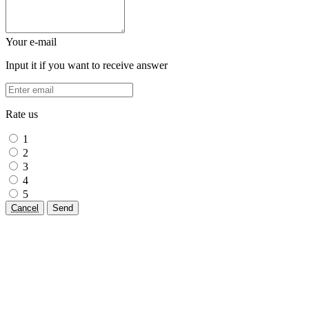
Your e-mail
Input it if you want to receive answer
Rate us
1
2
3
4
5
Cancel
Send