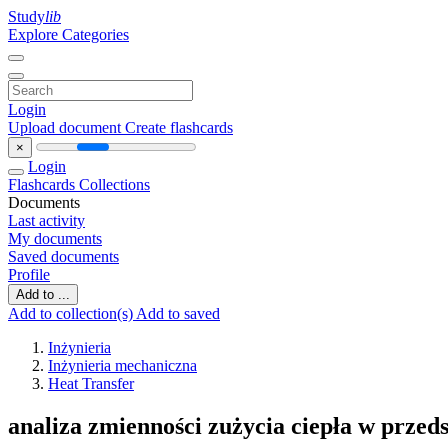
Study
lib
Explore Categories
Login
Upload document
Create flashcards
×
Login
Flashcards
Collections
Documents
Last activity
My documents
Saved documents
Profile
Add to ...
Add to collection(s)
Add to saved
Inżynieria
Inżynieria mechaniczna
Heat Transfer
analiza zmienności zużycia ciepła w przed