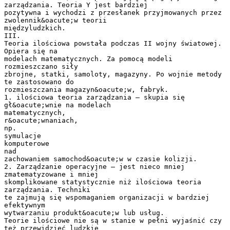
zarządzania. Teoria Y jest bardziej
pozytywna i wychodzi z przesłanek przyjmowanych przez
zwolennik&oacute;w teorii
międzyludzkich.
III.
Teoria ilościowa powstała podczas II wojny światowej.
Opiera się na
modelach matematycznych. Za pomocą modeli
rozmieszczano siły
zbrojne, statki, samoloty, magazyny. Po wojnie metody
te zastosowano do
rozmieszczania magazyn&oacute;w, fabryk.
1. ilościowa teoria zarządzania – skupia się
gł&oacute;wnie na modelach
matematycznych,
r&oacute;wnaniach,
np.
symulacje
komputerowe
nad
zachowaniem samochod&oacute;w w czasie kolizji.
2. Zarządzanie operacyjne – jest nieco mniej
zmatematyzowane i mniej
skomplikowane statystycznie niż ilościowa teoria
zarządzania. Techniki
te zajmują się wspomaganiem organizacji w bardziej
efektywnym
wytwarzaniu produkt&oacute;w lub usług.
Teorie ilościowe nie są w stanie w pełni wyjaśnić czy
też przewidzieć ludzkie