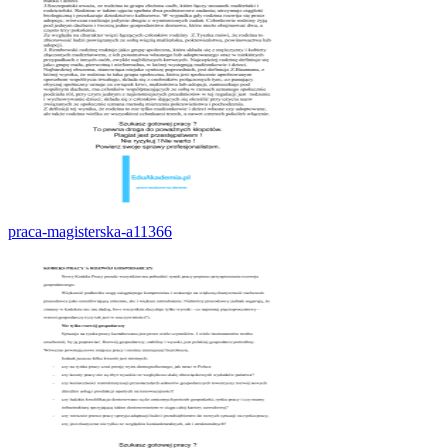
praca-magisterska-a11366