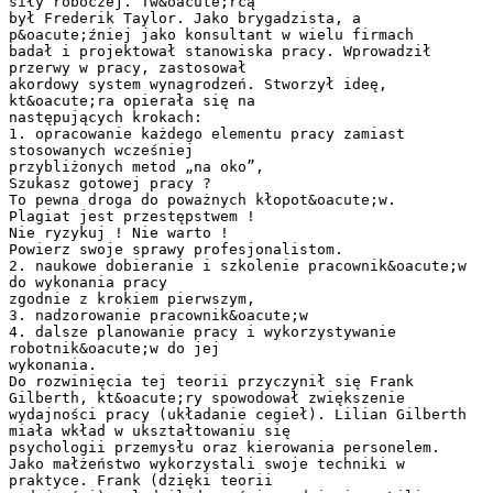
siły roboczej. Tw&oacute;rcą
był Frederik Taylor. Jako brygadzista, a
p&oacute;źniej jako konsultant w wielu firmach
badał i projektował stanowiska pracy. Wprowadził
przerwy w pracy, zastosował
akordowy system wynagrodzeń. Stworzył ideę,
kt&oacute;ra opierała się na
następujących krokach:
1. opracowanie każdego elementu pracy zamiast
stosowanych wcześniej
przybliżonych metod „na oko”,
Szukasz gotowej pracy ?
To pewna droga do poważnych kłopot&oacute;w.
Plagiat jest przestępstwem !
Nie ryzykuj ! Nie warto !
Powierz swoje sprawy profesjonalistom.
2. naukowe dobieranie i szkolenie pracownik&oacute;w
do wykonania pracy
zgodnie z krokiem pierwszym,
3. nadzorowanie pracownik&oacute;w
4. dalsze planowanie pracy i wykorzystywanie
robotnik&oacute;w do jej
wykonania.
Do rozwinięcia tej teorii przyczynił się Frank
Gilberth, kt&oacute;ry spowodował zwiększenie
wydajności pracy (układanie cegieł). Lilian Gilberth
miała wkład w ukształtowaniu się
psychologii przemysłu oraz kierowania personelem.
Jako małżeństwo wykorzystali swoje techniki w
praktyce. Frank (dzięki teorii