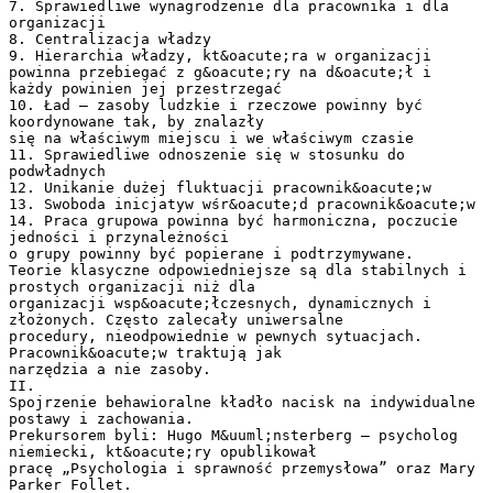
7. Sprawiedliwe wynagrodzenie dla pracownika i dla
organizacji
8. Centralizacja władzy
9. Hierarchia władzy, kt&oacute;ra w organizacji
powinna przebiegać z g&oacute;ry na d&oacute;ł i
każdy powinien jej przestrzegać
10. Ład – zasoby ludzkie i rzeczowe powinny być
koordynowane tak, by znalazły
się na właściwym miejscu i we właściwym czasie
11. Sprawiedliwe odnoszenie się w stosunku do
podwładnych
12. Unikanie dużej fluktuacji pracownik&oacute;w
13. Swoboda inicjatyw wśr&oacute;d pracownik&oacute;w
14. Praca grupowa powinna być harmoniczna, poczucie
jedności i przynależności
o grupy powinny być popierane i podtrzymywane.
Teorie klasyczne odpowiedniejsze są dla stabilnych i
prostych organizacji niż dla
organizacji wsp&oacute;łczesnych, dynamicznych i
złożonych. Często zalecały uniwersalne
procedury, nieodpowiednie w pewnych sytuacjach.
Pracownik&oacute;w traktują jak
narzędzia a nie zasoby.
II.
Spojrzenie behawioralne kładło nacisk na indywidualne
postawy i zachowania.
Prekursorem byli: Hugo M&uuml;nsterberg – psycholog
niemiecki, kt&oacute;ry opublikował
pracę „Psychologia i sprawność przemysłowa” oraz Mary
Parker Follet.