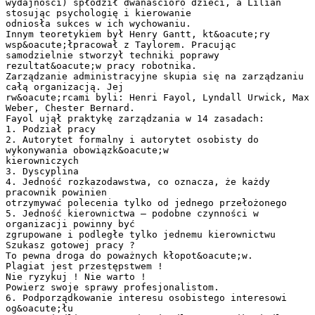
wydajności) spłodził dwanaścioro dzieci, a Lilian
stosując psychologię i kierowanie
odniosła sukces w ich wychowaniu.
Innym teoretykiem był Henry Gantt, kt&oacute;ry
wsp&oacute;łpracował z Taylorem. Pracując
samodzielnie stworzył techniki poprawy
rezultat&oacute;w pracy robotnika.
Zarządzanie administracyjne skupia się na zarządzaniu
całą organizacją. Jej
rw&oacute;rcami byli: Henri Fayol, Lyndall Urwick, Max
Weber, Chester Bernard.
Fayol ujął praktykę zarządzania w 14 zasadach:
1. Podział pracy
2. Autorytet formalny i autorytet osobisty do
wykonywania obowiązk&oacute;w
kierowniczych
3. Dyscyplina
4. Jedność rozkazodawstwa, co oznacza, że każdy
pracownik powinien
otrzymywać polecenia tylko od jednego przełożonego
5. Jedność kierownictwa – podobne czynności w
organizacji powinny być
zgrupowane i podległe tylko jednemu kierownictwu
Szukasz gotowej pracy ?
To pewna droga do poważnych kłopot&oacute;w.
Plagiat jest przestępstwem !
Nie ryzykuj ! Nie warto !
Powierz swoje sprawy profesjonalistom.
6. Podporządkowanie interesu osobistego interesowi
og&oacute;łu