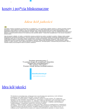
koszty i poj*cia bliskoznaczne
Idea kół jakości