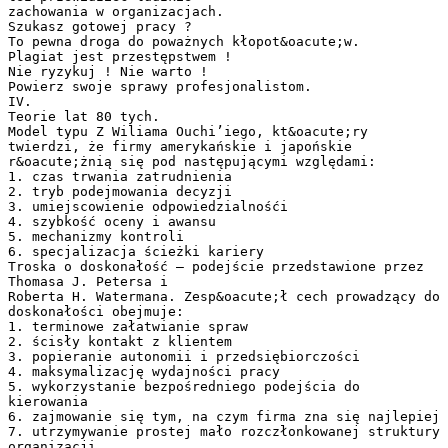
zachowania w organizacjach.
Szukasz gotowej pracy ?
To pewna droga do poważnych kłopot&oacute;w.
Plagiat jest przestępstwem !
Nie ryzykuj ! Nie warto !
Powierz swoje sprawy profesjonalistom.
IV.
Teorie lat 80 tych.
Model typu Z Wiliama Ouchi’iego, kt&oacute;ry
twierdzi, że firmy amerykańskie i japońskie
r&oacute;żnią się pod następującymi względami:
1. czas trwania zatrudnienia
2. tryb podejmowania decyzji
3. umiejscowienie odpowiedzialnośći
4. szybkość oceny i awansu
5. mechanizmy kontroli
6. specjalizacja ścieżki kariery
Troska o doskonałość – podejście przedstawione przez
Thomasa J. Petersa i
Roberta H. Watermana. Zesp&oacute;ł cech prowadzący do
doskonałości obejmuje:
1. terminowe załatwianie spraw
2. ścisły kontakt z klientem
3. popieranie autonomii i przedsiębiorczości
4. maksymalizację wydajności pracy
5. wykorzystanie bezpośredniego podejścia do
kierowania
6. zajmowanie się tym, na czym firma zna się najlepiej
7. utrzymywanie prostej mało rozczłonkowanej struktury
organizacji