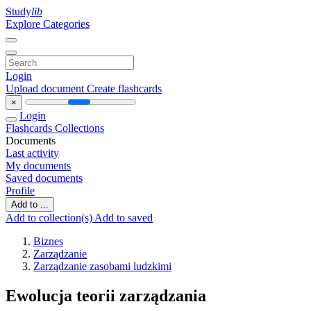
Study
lib
Explore Categories
Login
Upload document
Create flashcards
×
Login
Flashcards
Collections
Documents
Last activity
My documents
Saved documents
Profile
Add to ...
Add to collection(s)
Add to saved
Biznes
Zarządzanie
Zarządzanie zasobami ludzkimi
Ewolucja teorii zarządzania