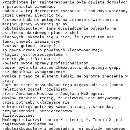
Przedmiotem jej zainteresowania była oświata dorosłych
i poradnictwo zawodowe.
Badania w tej dziedzinie rozpoczął Elton Mayo wpierany
przez General Electric Co.
Pierwsze badanie polegało na zmianie oświetlenia w
miejscu pracy wybranej grupy
robotnik&oacute;w. Inne doświadczenie polegało na
ustaleniu akordowego planu zachęt
płacowych. Okazało się w nich, że system ten nie
funkcjonował. Ważniejszym
Szukasz gotowej pracy ?
To pewna droga do poważnych kłopot&oacute;w.
Plagiat jest przestępstwem !
Nie ryzykuj ! Nie warto !
Powierz swoje sprawy profesjonalistom.
bowiem była dla pracownik&oacute;w akceptacja grupy
niż dodatkowe wynagrodzenie.
Wynika z tego że element ludzki ma ogromne znaczenie w
pracy.
Ruch na rzecz stosunk&oacute;w międzyludzkich (human
relations) został rozwinięty
przez Abrahama Maslowa i Douglasa McGregora.
Maslow rozwinął teorię, że człowiek jest motywowany
przez potrzeby układające się
w hierarchię: potrzeby samorealizacji, szacunku,
przynależności, bezpieczeństwa,
fizjologiczne.
McGregor stworzył teorię X i teorię Y. Teoria X jest
negatywnym poglądem na
robotnik&oacute;w i odpowiadają jej poglądy naukowego