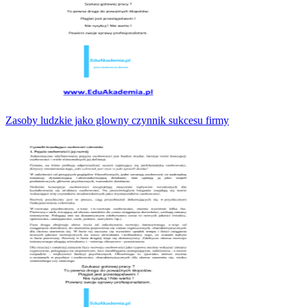
Zasoby ludzkie jako glowny czynnik sukcesu firmy