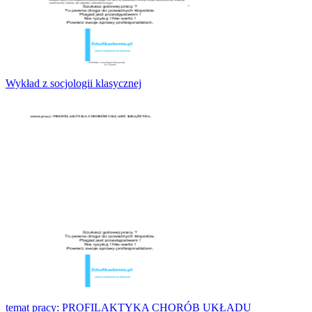
Wykład z socjologii klasycznej
temat pracy: PROFILAKTYKA CHORÓB UKŁADU