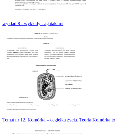
wykład 8 - wykłady - agatakami
Temat nr 12. Komórka – cegiełka życia. Teoria Komórka to