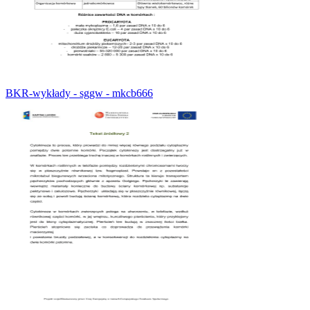
BKR-wykłady - sggw - mkcb666