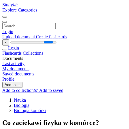
Study
lib
Explore Categories
Login
Upload document
Create flashcards
×
Login
Flashcards
Collections
Documents
Last activity
My documents
Saved documents
Profile
Add to ...
Add to collection(s)
Add to saved
Nauka
Biologia
Biologia komórki
Co zaciekawi fizyka w komórce?