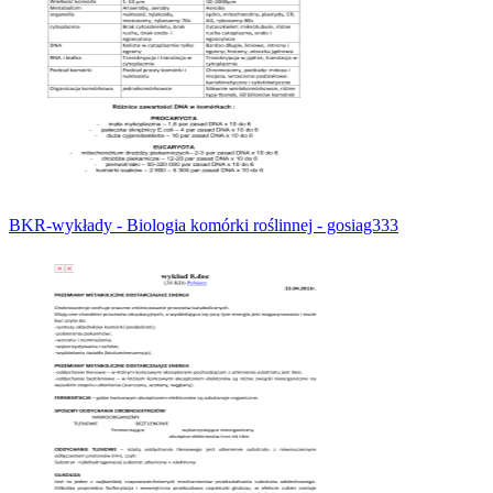
BKR-wykłady - Biologia komórki roślinnej - gosiag333