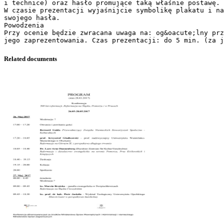
i technice) oraz hasło promujące taką właśnie postawę.
W czasie prezentacji wyjaśnijcie symbolikę plakatu i na
swojego hasła.
Powodzenia
Przy ocenie będzie zwracana uwaga na: og&oacute;lny prz
Related documents