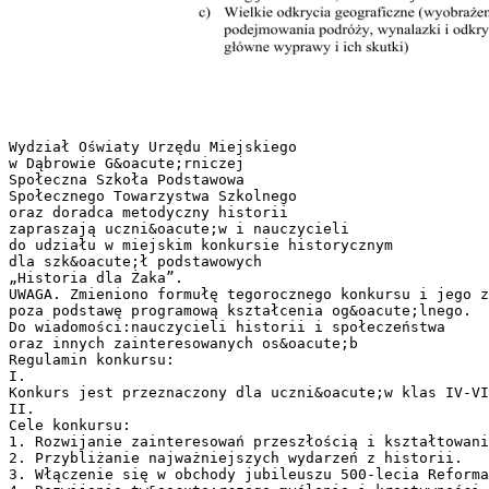
Wydział Oświaty Urzędu Miejskiego
w Dąbrowie G&oacute;rniczej
​Społeczna Szkoła Podstawowa
Społecznego Towarzystwa Szkolnego
oraz doradca metodyczny historii
zapraszają uczni&oacute;w i nauczycieli
do udziału w miejskim konkursie historycznym
dla szk&oacute;ł podstawowych
„Historia dla Żaka”.
UWAGA. Zmieniono formułę tegorocznego konkursu i jego z
poza podstawę programową kształcenia og&oacute;lnego.
Do wiadomości:​nauczycieli historii i społeczeństwa
oraz innych zainteresowanych os&oacute;b
Regulamin konkursu:
I.
Konkurs jest przeznaczony dla uczni&oacute;w klas IV-VI
II.
Cele konkursu:
1. Rozwijanie zainteresowań przeszłością i kształtowani
2. Przybliżanie najważniejszych wydarzeń z historii.
3. Włączenie się w obchody jubileuszu 500-lecia Reforma