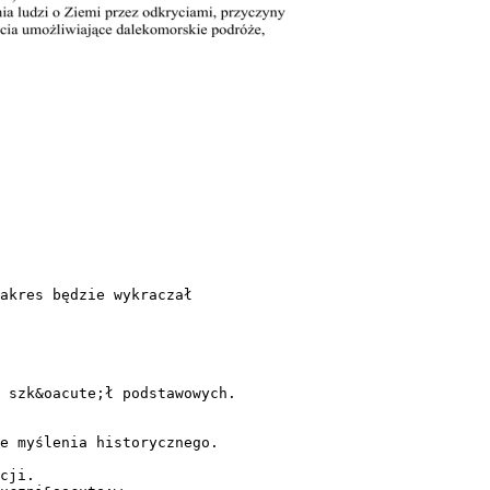
akres będzie wykraczał
 szk&oacute;ł podstawowych.
e myślenia historycznego.
cji.