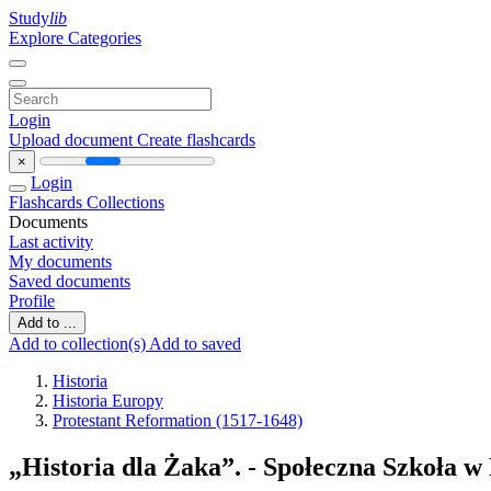
Study
lib
Explore Categories
Login
Upload document
Create flashcards
×
Login
Flashcards
Collections
Documents
Last activity
My documents
Saved documents
Profile
Add to ...
Add to collection(s)
Add to saved
Historia
Historia Europy
Protestant Reformation (1517-1648)
„Historia dla Żaka”. - Społeczna Szkoła 