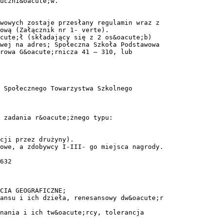
uczni&oacute;w.
wowych zostaje przesłany regulamin wraz z
ową (Załącznik nr 1- verte).
cute;ł (składający się z 2 os&oacute;b)
wej na adres; Społeczna Szkoła Podstawowa
j Społecznego Towarzystwa Szkolnego
 zadania r&oacute;żnego typu:
cji przez drużyny).
owe, a zdobywcy I-III- go miejsca nagrody.
CIA GEOGRAFICZNE;
ansu i ich dzieła, renesansowy dw&oacute;r
nania i ich tw&oacute;rcy, tolerancja