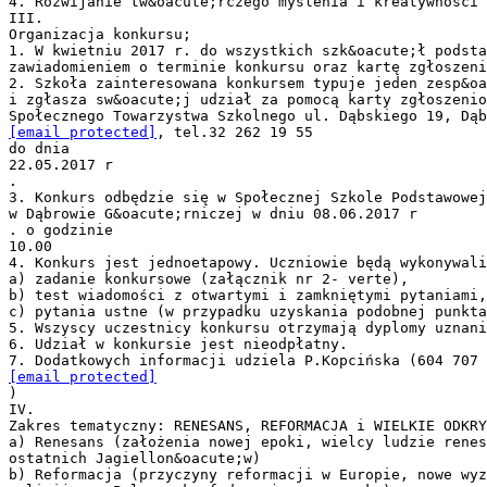
4. Rozwijanie tw&oacute;rczego myślenia i kreatywności 
III.
Organizacja konkursu;
1. W kwietniu 2017 r. do wszystkich szk&oacute;ł podsta
zawiadomieniem o terminie konkursu oraz kartę zgłoszeni
2. Szkoła zainteresowana konkursem typuje jeden zesp&oa
i zgłasza sw&oacute;j udział za pomocą karty zgłoszenio
[email protected]
​, ​tel.​​32 262 19 55​​
do dnia ​
22.05.2017 r​
.
3. Konkurs odbędzie się w Społecznej Szkole Podstawowe
w Dąbrowie G&oacute;rniczej w dniu ​08.06.2017 r​
. o godzinie ​
10.00
4. Konkurs jest jednoetapowy. Uczniowie będą wykonywali
a) zadanie konkursowe (załącznik nr 2- verte),
b) test wiadomości z otwartymi i zamkniętymi pytaniami,
c) pytania ustne (w przypadku uzyskania podobnej punkta
5. Wszyscy uczestnicy konkursu otrzymają dyplomy uznani
6. Udział w konkursie jest nieodpłatny.
[email protected]
)
IV.
Zakres tematyczny: RENESANS, REFORMACJA i WIELKIE ODKRY
a) Renesans (założenia nowej epoki, wielcy ludzie renes
ostatnich Jagiellon&oacute;w)
b) Reformacja (przyczyny reformacji w Europie, nowe wyz