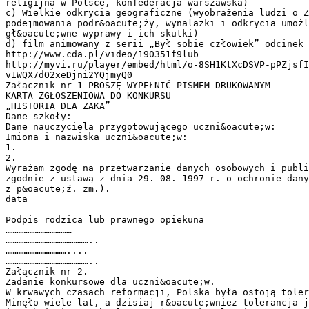
religijna w Polsce, konfederacja warszawska)
c) Wielkie odkrycia geograficzne (wyobrażenia ludzi o Z
podejmowania podr&oacute;ży, wynalazki i odkrycia umożl
gł&oacute;wne wyprawy i ich skutki)
d) film animowany z serii „Był sobie człowiek” odcinek 
http://www.cda.pl/video/190351f9​lub
http://myvi.ru/player/embed/html/o-8SH1KtXcDSVP-pPZjsfI
v1WQX7dO2xeDjni2YQjmyQ0
Załącznik nr 1​-​PROSZĘ WYPEŁNIĆ PISMEM DRUKOWANYM
KARTA ZGŁOSZENIOWA DO KONKURSU ​
„HISTORIA DLA ŻAKA”
Dane szkoły:
Dane nauczyciela przygotowującego uczni&oacute;w:
Imiona i nazwiska uczni&oacute;w:
1.
2.
Wyrażam zgodę na przetwarzanie danych osobowych i publi
zgodnie z ustawą z dnia 29. 08. 1997 r. o ochronie dany
z p&oacute;ź. zm.).
data
Podpis rodzica lub prawnego opiekuna
………………………………
………………………………………..
……………………………....
………………………………………..
Załącznik nr 2.
Zadanie konkursowe dla uczni&oacute;w.
W krwawych czasach reformacji, Polska była ostoją toler
Minęło wiele lat, a dzisiaj r&oacute;wnież tolerancja j