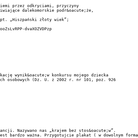
iemi przez odkryciami, przyczyny
iwiające dalekomorskie podr&oacute;że,
pt. „Hiszpański złoty wiek”;
ooZsLvRPP-dvaXOZVDPzp
kację wynik&oacute;w konkursu mojego dziecka
ch osobowych (Dz. U. z 2002 r. nr 101, poz. 926
ancji. Nazywano nas „krajem bez stos&oacute;w”.
est bardzo ważna. Przygotujcie plakat ( w dowolnym forma