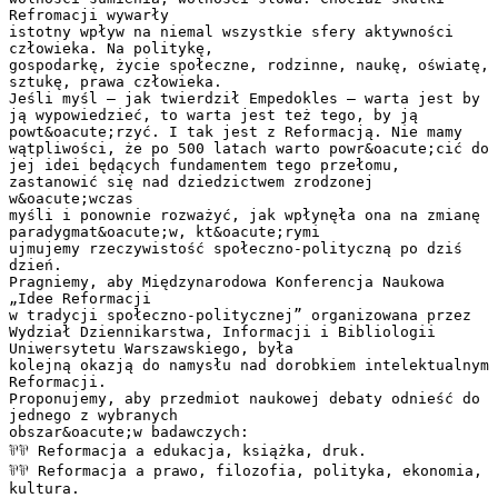
Refromacji wywarły
istotny wpływ na niemal wszystkie sfery aktywności
człowieka. Na politykę,
gospodarkę, życie społeczne, rodzinne, naukę, oświatę,
sztukę, prawa człowieka.
Jeśli myśl – jak twierdził Empedokles – warta jest by
ją wypowiedzieć, to warta jest też tego, by ją
powt&oacute;rzyć. I tak jest z Reformacją. Nie mamy
wątpliwości, że po 500 latach warto powr&oacute;cić do
jej idei będących fundamentem tego przełomu,
zastanowić się nad dziedzictwem zrodzonej
w&oacute;wczas
myśli i ponownie rozważyć, jak wpłynęła ona na zmianę
paradygmat&oacute;w, kt&oacute;rymi
ujmujemy rzeczywistość społeczno-polityczną po dziś
dzień.
Pragniemy, aby Międzynarodowa Konferencja Naukowa
„Idee Reformacji
w tradycji społeczno-politycznej” organizowana przez
Wydział Dziennikarstwa, Informacji i Bibliologii
Uniwersytetu Warszawskiego, była
kolejną okazją do namysłu nad dorobkiem intelektualnym
Reformacji.
Proponujemy, aby przedmiot naukowej debaty odnieść do
jednego z wybranych
obszar&oacute;w badawczych:
⅌⅌ Reformacja a edukacja, książka, druk.
⅌⅌ Reformacja a prawo, filozofia, polityka, ekonomia,
kultura.