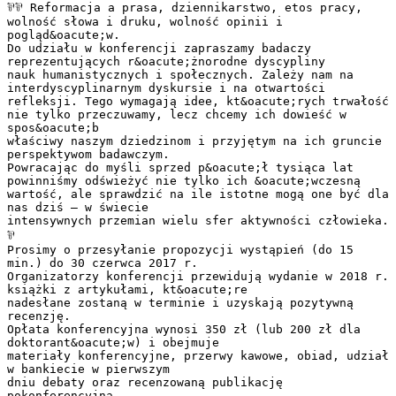
⅌⅌ Reformacja a prasa, dziennikarstwo, etos pracy,
wolność słowa i druku, wolność opinii i
pogląd&oacute;w.
Do udziału w konferencji zapraszamy badaczy
reprezentujących r&oacute;żnorodne dyscypliny
nauk humanistycznych i społecznych. Zależy nam na
interdyscyplinarnym dyskursie i na otwartości
refleksji. Tego wymagają idee, kt&oacute;rych trwałość
nie tylko przeczuwamy, lecz chcemy ich dowieść w
spos&oacute;b
właściwy naszym dziedzinom i przyjętym na ich gruncie
perspektywom badawczym.
Powracając do myśli sprzed p&oacute;ł tysiąca lat
powinniśmy odświeżyć nie tylko ich &oacute;wczesną
wartość, ale sprawdzić na ile istotne mogą one być dla
nas dziś – w świecie
intensywnych przemian wielu sfer aktywności człowieka.
⅌
Prosimy o przesyłanie propozycji wystąpień (do 15
min.) do 30 czerwca 2017 r.
Organizatorzy konferencji przewidują wydanie w 2018 r.
książki z artykułami, kt&oacute;re
nadesłane zostaną w terminie i uzyskają pozytywną
recenzję.
Opłata konferencyjna wynosi 350 zł (lub 200 zł dla
doktorant&oacute;w) i obejmuje
materiały konferencyjne, przerwy kawowe, obiad, udział
w bankiecie w pierwszym
dniu debaty oraz recenzowaną publikację
pokonferencyjną.