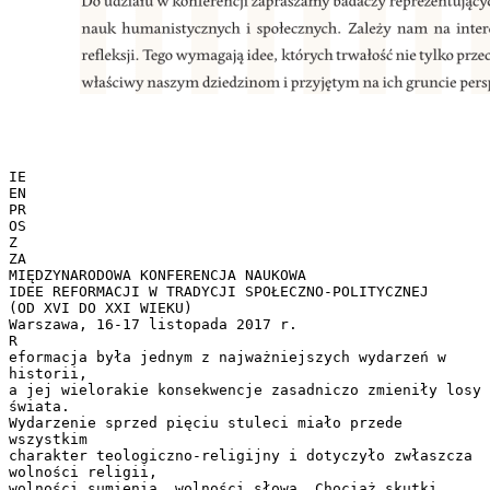
IE
EN
PR
OS
Z
ZA
MIĘDZYNARODOWA KONFERENCJA NAUKOWA
IDEE REFORMACJI W TRADYCJI SPOŁECZNO-POLITYCZNEJ
(OD XVI DO XXI WIEKU)
Warszawa, 16-17 listopada 2017 r.
R
eformacja była jednym z najważniejszych wydarzeń w
historii,
a jej wielorakie konsekwencje zasadniczo zmieniły losy
świata.
Wydarzenie sprzed pięciu stuleci miało przede
wszystkim
charakter teologiczno-religijny i dotyczyło zwłaszcza
wolności religii,
wolności sumienia, wolności słowa. Chociaż skutki