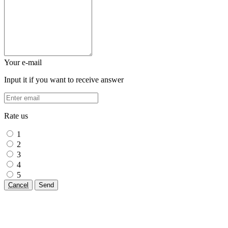
Your e-mail
Input it if you want to receive answer
Rate us
1
2
3
4
5
Cancel
Send