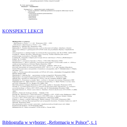
KONSPEKT LEKCJI
Bibliografia w wyborze: „Reformacja w Polsce”, t. 1