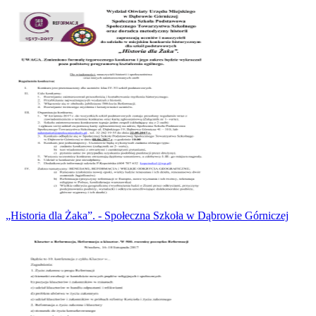
„Historia dla Żaka”. - Społeczna Szkoła w Dąbrowie Górniczej