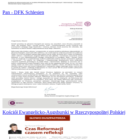
Pan - DFK Schlesien
Kościół Ewangelicko-Augsburski w Rzeczypospolitej Polskiej