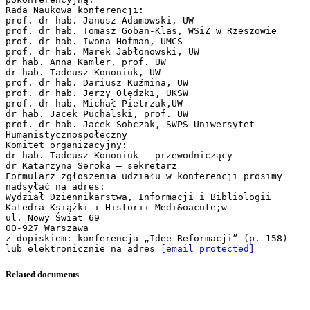
Rada Naukowa konferencji:
prof. dr hab. Janusz Adamowski, UW
prof. dr hab. Tomasz Goban-Klas, WSiZ w Rzeszowie
prof. dr hab. Iwona Hofman, UMCS
prof. dr hab. Marek Jabłonowski, UW
dr hab. Anna Kamler, prof. UW
dr hab. Tadeusz Kononiuk, UW
prof. dr hab. Dariusz Kuźmina, UW
prof. dr hab. Jerzy Olędzki, UKSW
prof. dr hab. Michał Pietrzak,UW
dr hab. Jacek Puchalski, prof. UW
prof. dr hab. Jacek Sobczak, SWPS Uniwersytet
Humanistycznospołeczny
Komitet organizacyjny:
dr hab. Tadeusz Kononiuk – przewodniczący
dr Katarzyna Seroka – sekretarz
Formularz zgłoszenia udziału w konferencji prosimy
nadsyłać na adres:
Wydział Dziennikarstwa, Informacji i Bibliologii
Katedra Książki i Historii Medi&oacute;w
ul. Nowy Świat 69
00-927 Warszawa
z dopiskiem: konferencja „Idee Reformacji” (p. 158)
lub elektronicznie na adres
[email protected]
Related documents