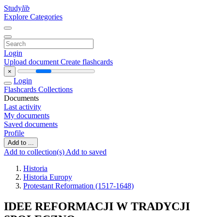
Study
lib
Explore Categories
Login
Upload document
Create flashcards
×
Login
Flashcards
Collections
Documents
Last activity
My documents
Saved documents
Profile
Add to ...
Add to collection(s)
Add to saved
Historia
Historia Europy
Protestant Reformation (1517-1648)
IDEE REFORMACJI W TRADYCJI