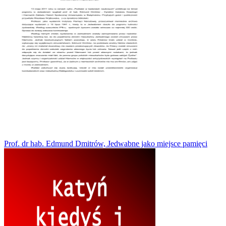
Prof. dr hab. Edmund Dmitrów, Jedwabne jako miejsce pamięci