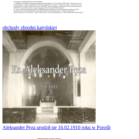
obchody zbrodni katyńskiej
Aleksander Pęza urodził się 16.02.1910 roku w Porośli