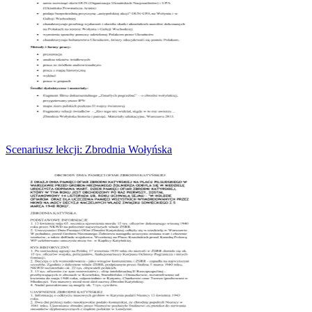
Scenariusz lekcji: Zbrodnia Wołyńska