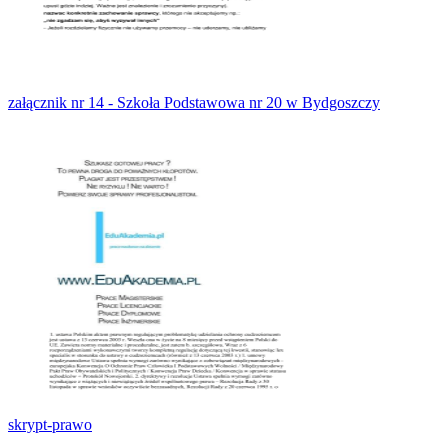
załącznik nr 14 - Szkoła Podstawowa nr 20 w Bydgoszczy
skrypt-prawo