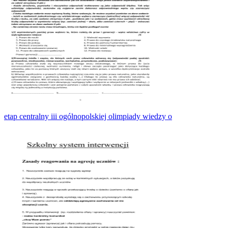
etap centralny iii ogólnopolskiej olimpiady wiedzy o