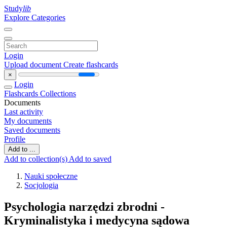
Study
lib
Explore Categories
Login
Upload document
Create flashcards
×
Login
Flashcards
Collections
Documents
Last activity
My documents
Saved documents
Profile
Add to ...
Add to collection(s)
Add to saved
Nauki społeczne
Socjologia
Psychologia narzędzi zbrodni -
Kryminalistyka i medycyna sądowa